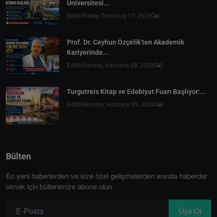
Üniversitesi...
Editör
Friday, Temmuzy 17, 2026
0
Prof. Dr. Ceyhun Özçelik’ten Akademik
Kariyerinde...
Editör
Sunday, Hazirane 28, 2026
0
Turgutreis Kitap ve Edebiyat Fuarı Başlıyor:...
Editör
Monday, Hazirane 29, 2026
0
Bülten
En yeni haberlerden ve size özel gelişmelerden anında haberdar
olmak için bültenimize abone olun.
Üye Ol