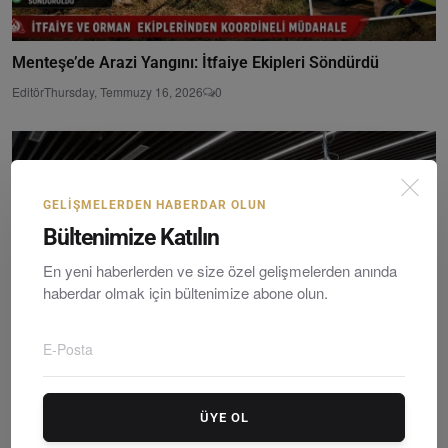
Menteşe’de Arazi Yangını: İtfaiye Ekipleri Söndürdü
Editör
Thursday, Temmuzy 16, 2026
0
GELIŞMELERDEN HABERDAR OLUN
Bültenimize Katılın
En yeni haberlerden ve size özel gelişmelerden anında
haberdar olmak için bültenimize abone olun.
Menteşe’nin Yeni Vizyonu Açıklandı: İnanç Ve Su Tema...
ÜYE OL
Editör
Wednesday, Şubatruary 4, 2026
0