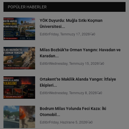
POPÜLER HABERLER
YÖK Duyurdu: Muğla Sıtkı Koçman
Üniversitesi...
Editör
Friday, Temmuzy 17, 2026
0
Milas Bozbük’te Orman Yangını: Havadan ve
Karadan...
Editör
Wednesday, Temmuzy 15, 2026
0
Ortakent’te Makilik Alanda Yangın: İtfaiye
Ekipleri...
Editör
Wednesday, Temmuzy 8, 2026
0
Bodrum Milas Yolunda Feci Kaza: İki
Otomobil...
Editör
Friday, Hazirane 5, 2026
0