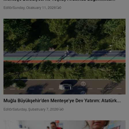
Editör
Sunday, Ocakuary 11, 2026
0
Muğla Büyükşehir’den Menteşe’ye Dev Yatırım: Atatürk...
Editör
Saturday, Şubatruary 7, 2026
0