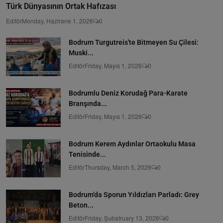
Türk Dünyasının Ortak Hafızası
Editör
Monday, Hazirane 1, 2026
0
Bodrum Turgutreis'te Bitmeyen Su Çilesi:
Muski...
Editör
Friday, Mayıs 1, 2026
0
Bodrumlu Deniz Korudağ Para-Karate
Branşında...
Editör
Friday, Mayıs 1, 2026
0
Bodrum Kerem Aydınlar Ortaokulu Masa
Tenisinde...
Editör
Thursday, March 5, 2026
0
Bodrum’da Sporun Yıldızları Parladı: Grey
Beton...
Editör
Friday, Şubatruary 13, 2026
0