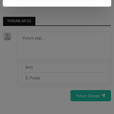
YORUMLAR (
0
)
Yorum Gönder