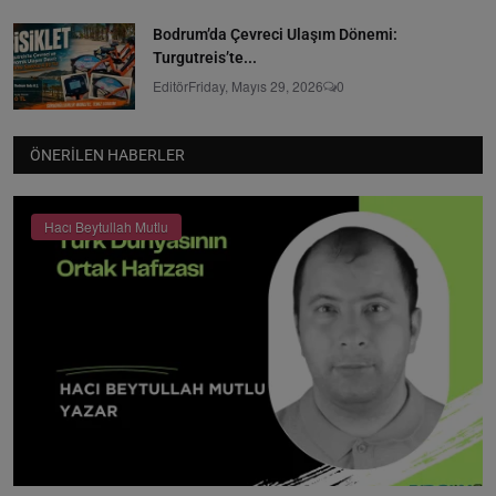
Bodrum’da Çevreci Ulaşım Dönemi:
Turgutreis’te...
Editör
Friday, Mayıs 29, 2026
0
ÖNERILEN HABERLER
Hacı Beytullah Mutlu