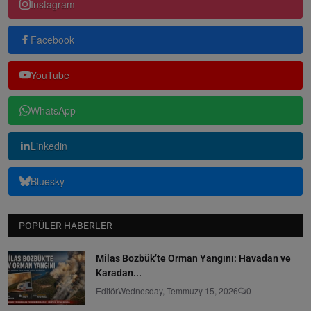
Instagram
Facebook
YouTube
WhatsApp
Linkedin
Bluesky
POPÜLER HABERLER
Milas Bozbük’te Orman Yangını: Havadan ve
Karadan...
Editör
Wednesday, Temmuzy 15, 2026
0