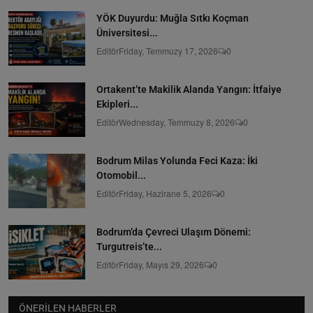
YÖK Duyurdu: Muğla Sıtkı Koçman
Üniversitesi...
Editör
Friday, Temmuzy 17, 2026
0
Ortakent’te Makilik Alanda Yangın: İtfaiye
Ekipleri...
Editör
Wednesday, Temmuzy 8, 2026
0
Bodrum Milas Yolunda Feci Kaza: İki
Otomobil...
Editör
Friday, Hazirane 5, 2026
0
Bodrum’da Çevreci Ulaşım Dönemi:
Turgutreis’te...
Editör
Friday, Mayıs 29, 2026
0
ÖNERILEN HABERLER