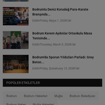
Bodrumlu Deniz Korudağ Para-Karate
Branşında...
Editör
Friday, Mayıs 1, 2026
0
Bodrum Kerem Aydınlar Ortaokulu Masa
Tenisinde...
Editör
Thursday, March 5, 2026
0
Bodrum’da Sporun Yıldızları Parladı: Grey
Beton...
Editör
Friday, Şubatruary 13, 2026
0
POPÜLER ETKILETLER
Bodrum
Bodrum Haberleri
Muğla
Bodrum Belediyesi
Bodrum Haber
Muğla Haberleri