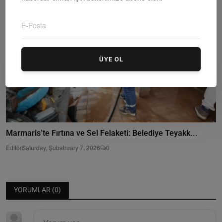
ÜYE OL
Marmaris’te Fırtına ve Sel Felaketi: Belediye Teyakk...
Editör
Saturday, Şubatruary 7, 2026
0
YORUMLAR (
0
)