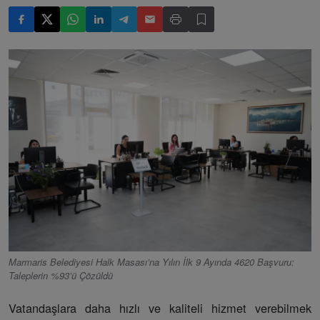
Marmaris Belediyesi Halk Masası’na Yılın İlk 9 Ayında 4620 Başvuru:
Taleplerin %93’ü Çözüldü
Vatandaşlara daha hızlı ve kaliteli hizmet verebilmek