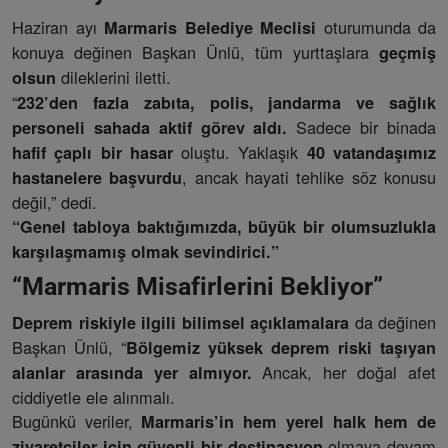
Haziran ayı
oturumunda da
Marmaris Belediye Meclisi
konuya değinen Başkan Ünlü, tüm yurttaşlara
geçmiş
dileklerini iletti.
olsun
“
232’den fazla zabıta, polis, jandarma ve sağlık
Sadece bir binada
personeli sahada aktif görev aldı.
oluştu. Yaklaşık
hafif çaplı bir hasar
40 vatandaşımız
, ancak hayati tehlike söz konusu
hastanelere başvurdu
değil,” dedi.
“Genel tabloya baktığımızda, büyük bir olumsuzlukla
karşılaşmamış olmak sevindirici.”
“Marmaris Misafirlerini Bekliyor”
da değinen
Deprem riskiyle ilgili bilimsel açıklamalara
Başkan Ünlü, “
Bölgemiz yüksek deprem riski taşıyan
Ancak, her doğal afet
alanlar arasında yer almıyor.
ciddiyetle ele alınmalı.
Bugünkü veriler,
Marmaris’in hem yerel halk hem de
olmaya devam
ziyaretçiler için güvenli bir destinasyon