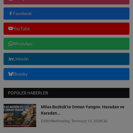
Facebook
YouTube
WhatsApp
Linkedin
Bluesky
POPÜLER HABERLER
Milas Bozbük’te Orman Yangını: Havadan ve
Karadan...
Editör
Wednesday, Temmuzy 15, 2026
0