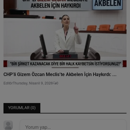
CHP’li Gizem Özcan Meclis’te Akbelen İçin Haykırdı: ...
Editör
Thursday, Nisanil 9, 2026
0
YORUMLAR (
0
)