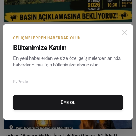
MUÇEP Belediye Başkanına Sorularını Meydanda Soracak
Editör
Sunday, Hazirane 21, 2026
0
GELIŞMELERDEN HABERDAR OLUN
Bültenimize Katılın
En yeni haberlerden ve size özel gelişmelerden anında
haberdar olmak için bültenimize abone olun.
ÜYE OL
Türkiye "Yaşam Hakkı" İçin Tek Ses Oluyor: 81 İlde D...