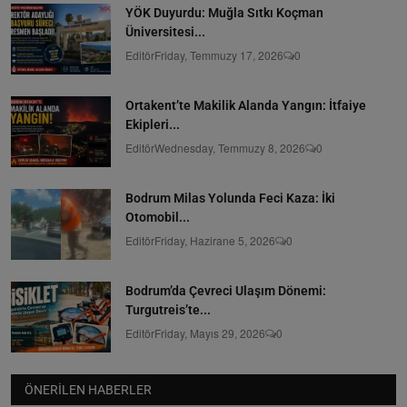
YÖK Duyurdu: Muğla Sıtkı Koçman
Üniversitesi...
Editör
Friday, Temmuzy 17, 2026
0
Ortakent’te Makilik Alanda Yangın: İtfaiye
Ekipleri...
Editör
Wednesday, Temmuzy 8, 2026
0
Bodrum Milas Yolunda Feci Kaza: İki
Otomobil...
Editör
Friday, Hazirane 5, 2026
0
Bodrum’da Çevreci Ulaşım Dönemi:
Turgutreis’te...
Editör
Friday, Mayıs 29, 2026
0
ÖNERILEN HABERLER