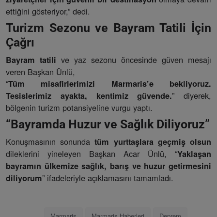
ettiğini gösteriyor,” dedi.
Turizm Sezonu ve Bayram Tatili İçin
Çağrı
ve yaz sezonu öncesinde güven mesajı
Bayram tatili
veren Başkan Ünlü,
“
Tüm misafirlerimizi Marmaris’e bekliyoruz.
” diyerek,
Tesislerimiz ayakta, kentimiz güvende.
bölgenin turizm potansiyeline vurgu yaptı.
“Bayramda Huzur ve Sağlık Diliyoruz”
Konuşmasının sonunda
tüm yurttaşlara geçmiş olsun
dileklerini yineleyen Başkan Acar Ünlü, “
Yaklaşan
bayramın ülkemize sağlık, barış ve huzur getirmesini
” ifadeleriyle açıklamasını tamamladı.
diliyorum
Marmaris
Marmaris Haberleri
Deprem