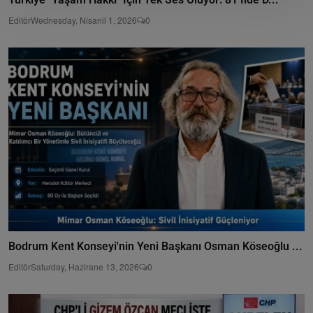
Editör
Wednesday, Nisanil 1, 2026
0
Bodrum Kent Konseyi'nin Yeni Başkanı Osman Köseoğlu ...
Editör
Saturday, Hazirane 13, 2026
0