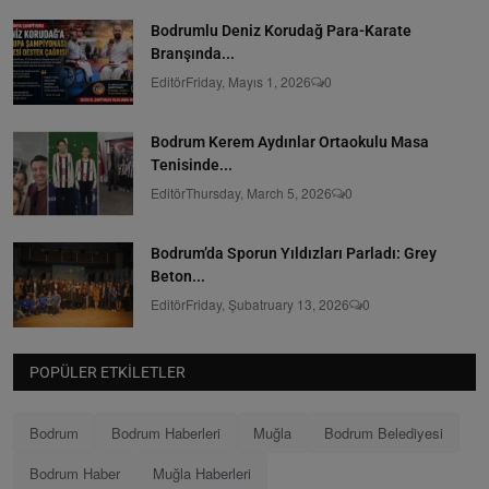
Bodrumlu Deniz Korudağ Para-Karate
Branşında...
Editör
Friday, Mayıs 1, 2026
0
Bodrum Kerem Aydınlar Ortaokulu Masa
Tenisinde...
Editör
Thursday, March 5, 2026
0
Bodrum’da Sporun Yıldızları Parladı: Grey
Beton...
Editör
Friday, Şubatruary 13, 2026
0
POPÜLER ETKILETLER
Bodrum
Bodrum Haberleri
Muğla
Bodrum Belediyesi
Bodrum Haber
Muğla Haberleri