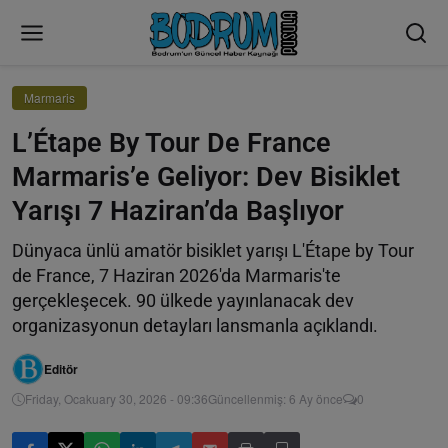
Marmaris
L’Étape By Tour De France
Marmaris’e Geliyor: Dev Bisiklet
Yarışı 7 Haziran’da Başlıyor
Dünyaca ünlü amatör bisiklet yarışı L'Étape by Tour
de France, 7 Haziran 2026'da Marmaris'te
gerçekleşecek. 90 ülkede yayınlanacak dev
organizasyonun detayları lansmanla açıklandı.
Editör
Friday, Ocakuary 30, 2026 - 09:36
Güncellenmiş: 6 Ay önce
0