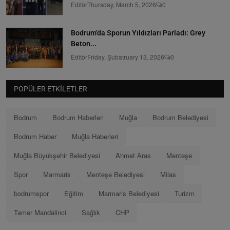
Editör
Thursday, March 5, 2026
0
Bodrum’da Sporun Yıldızları Parladı: Grey
Beton...
Editör
Friday, Şubatruary 13, 2026
0
POPÜLER ETKILETLER
Bodrum
Bodrum Haberleri
Muğla
Bodrum Belediyesi
Bodrum Haber
Muğla Haberleri
Muğla Büyükşehir Belediyesi
Ahmet Aras
Menteşe
Spor
Marmaris
Menteşe Belediyesi
Milas
bodrumspor
Eğitim
Marmaris Belediyesi
Turizm
Tamer Mandalinci
Sağlık
CHP