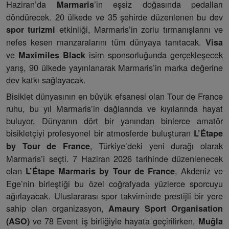
Haziran’da
’in eşsiz doğasında pedalları
Marmaris
döndürecek. 20 ülkede ve 35 şehirde düzenlenen bu dev
etkinliği, Marmaris’in zorlu tırmanışlarını ve
spor turizmi
nefes kesen manzaralarını tüm dünyaya tanıtacak.
Visa
ve
isim sponsorluğunda gerçekleşecek
Maximiles Black
yarış, 90 ülkede yayınlanarak Marmaris’in marka değerine
dev katkı sağlayacak.
Bisiklet dünyasının en büyük efsanesi olan Tour de France
ruhu, bu yıl Marmaris’in dağlarında ve kıyılarında hayat
buluyor. Dünyanın dört bir yanından binlerce amatör
bisikletçiyi profesyonel bir atmosferde buluşturan
L’Étape
, Türkiye’deki yeni durağı olarak
by Tour de France
Marmaris’i seçti. 7 Haziran 2026 tarihinde düzenlenecek
olan
, Akdeniz ve
L’Étape Marmaris by Tour de France
Ege’nin birleştiği bu özel coğrafyada yüzlerce sporcuyu
ağırlayacak. Uluslararası spor takviminde prestijli bir yere
sahip olan organizasyon,
Amaury Sport Organisation
ve 78 Event iş birliğiyle hayata geçirilirken,
(ASO)
Muğla