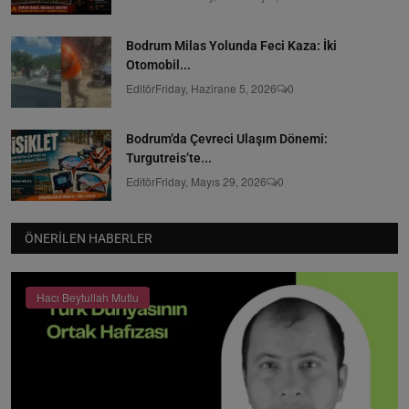
Bodrum Milas Yolunda Feci Kaza: İki
Otomobil...
Editör
Friday, Hazirane 5, 2026
0
Bodrum’da Çevreci Ulaşım Dönemi:
Turgutreis’te...
Editör
Friday, Mayıs 29, 2026
0
ÖNERILEN HABERLER
Hacı Beytullah Mutlu