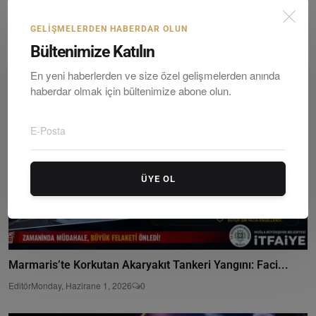
Marmaris’te Bayramda Yoğun Mesai: 9 Günde 3 Bin 250 ...
GELIŞMELERDEN HABERDAR OLUN
Editör
Monday, Hazirane 1, 2026
0
Bültenimize Katılın
En yeni haberlerden ve size özel gelişmelerden anında
haberdar olmak için bültenimize abone olun.
ÜYE OL
Marmaris’te Korkutan Akaryakıt Tankeri Yangını: Faci...
Editör
Monday, Hazirane 1, 2026
0