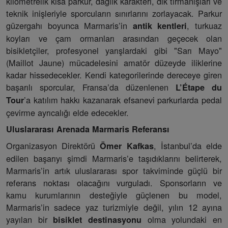
kilometrelik kısa parkur, dağlık karakteri, dik tırmanışları ve
teknik inişleriyle sporcuların sınırlarını zorlayacak. Parkur
güzergahı boyunca Marmaris’in
, turkuaz
antik kentleri
koyları ve çam ormanları arasından geçecek olan
bisikletçiler, profesyonel yarışlardaki gibi "Sarı Mayo"
(Maillot Jaune) mücadelesini amatör düzeyde iliklerine
kadar hissedecekler. Kendi kategorilerinde dereceye giren
başarılı sporcular, Fransa’da düzenlenen
L’Étape du
’a katılım hakkı kazanarak efsanevi parkurlarda pedal
Tour
çevirme ayrıcalığı elde edecekler.
Uluslararası Arenada Marmaris Referansı
Organizasyon Direktörü
, İstanbul’da elde
Ömer Kafkas
edilen başarıyı şimdi Marmaris’e taşıdıklarını belirterek,
Marmaris’in artık uluslararası spor takviminde güçlü bir
referans noktası olacağını vurguladı. Sponsorların ve
kamu kurumlarının desteğiyle güçlenen bu model,
Marmaris’in sadece yaz turizmiyle değil, yılın 12 ayına
yayılan bir
olma yolundaki en
bisiklet destinasyonu