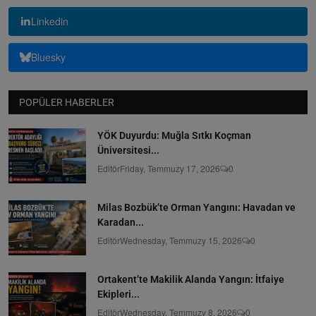
Linkedin
Bluesky
POPÜLER HABERLER
YÖK Duyurdu: Muğla Sıtkı Koçman
Üniversitesi...
Editör
Friday, Temmuzy 17, 2026
0
Milas Bozbük’te Orman Yangını: Havadan ve
Karadan...
Editör
Wednesday, Temmuzy 15, 2026
0
Ortakent’te Makilik Alanda Yangın: İtfaiye
Ekipleri...
Editör
Wednesday, Temmuzy 8, 2026
0