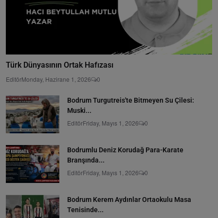
Türk Dünyasının Ortak Hafızası
Editör
Monday, Hazirane 1, 2026
0
Bodrum Turgutreis'te Bitmeyen Su Çilesi:
Muski...
Editör
Friday, Mayıs 1, 2026
0
Bodrumlu Deniz Korudağ Para-Karate
Branşında...
Editör
Friday, Mayıs 1, 2026
0
Bodrum Kerem Aydınlar Ortaokulu Masa
Tenisinde...