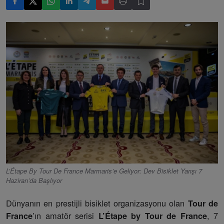
L’Étape By Tour De France Marmaris’e Geliyor: Dev Bisiklet Yarışı 7
Haziran’da Başlıyor
Dünyanın en prestijli bisiklet organizasyonu olan
Tour de
’ın amatör serisi
, 7
France
L’Étape by Tour de France