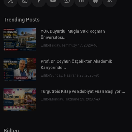
Trending Posts
YÖK Duyurdu: Muğla Sıtkı Koçman
Üniversitesi...
Editör
Friday, Temmuzy 17, 2026
0
Prof. Dr. Ceyhun Özçelik’ten Akademik
Kariyerinde...
Editör
Sunday, Hazirane 28, 2026
0
Turgutreis Kitap ve Edebiyat Fuarı Başlıyor:...
Editör
Monday, Hazirane 29, 2026
0
Bülten