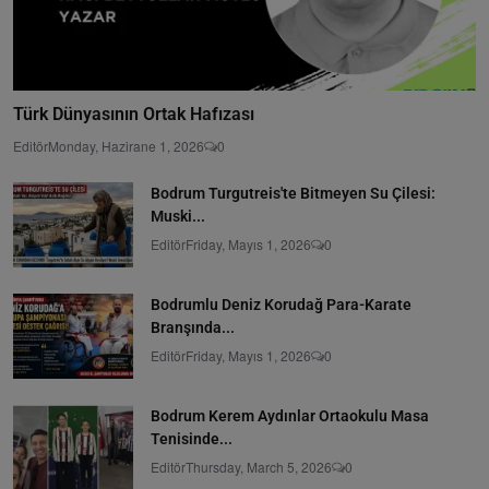
Türk Dünyasının Ortak Hafızası
Editör
Monday, Hazirane 1, 2026
0
Bodrum Turgutreis'te Bitmeyen Su Çilesi:
Muski...
Editör
Friday, Mayıs 1, 2026
0
Bodrumlu Deniz Korudağ Para-Karate
Branşında...
Editör
Friday, Mayıs 1, 2026
0
Bodrum Kerem Aydınlar Ortaokulu Masa
Tenisinde...
Editör
Thursday, March 5, 2026
0