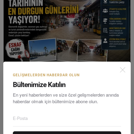
Turgutreis Turistik Çarşısı’nda Sezon Sessizliği: Es...
GELIŞMELERDEN HABERDAR OLUN
Bültenimize Katılın
Editör
Sunday, Hazirane 21, 2026
0
En yeni haberlerden ve size özel gelişmelerden anında
haberdar olmak için bültenimize abone olun.