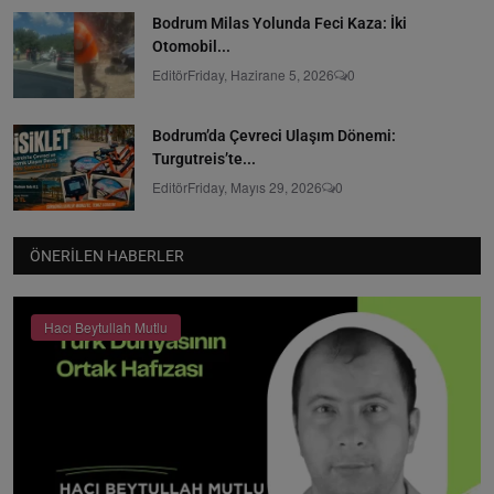
Bodrum Milas Yolunda Feci Kaza: İki
Otomobil...
Editör
Friday, Hazirane 5, 2026
0
Bodrum’da Çevreci Ulaşım Dönemi:
Turgutreis’te...
Editör
Friday, Mayıs 29, 2026
0
ÖNERILEN HABERLER
Hacı Beytullah Mutlu