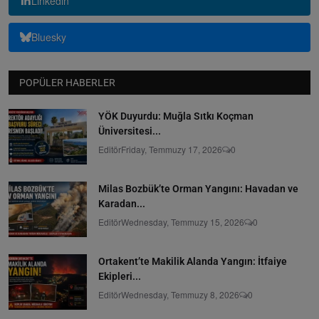
Linkedin
Bluesky
POPÜLER HABERLER
YÖK Duyurdu: Muğla Sıtkı Koçman
Üniversitesi...
Editör
Friday, Temmuzy 17, 2026
0
Milas Bozbük’te Orman Yangını: Havadan ve
Karadan...
Editör
Wednesday, Temmuzy 15, 2026
0
Ortakent’te Makilik Alanda Yangın: İtfaiye
Ekipleri...
Editör
Wednesday, Temmuzy 8, 2026
0