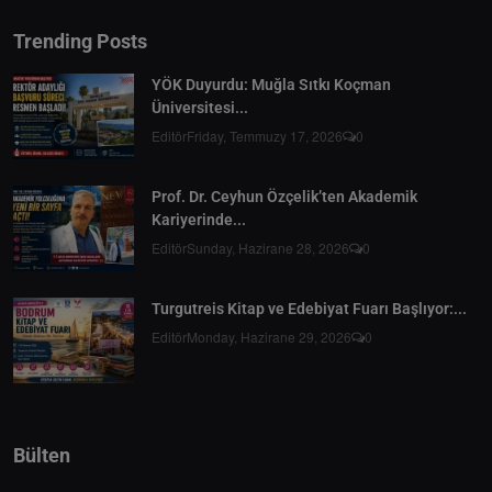
Trending Posts
YÖK Duyurdu: Muğla Sıtkı Koçman
Üniversitesi...
Editör
Friday, Temmuzy 17, 2026
0
Prof. Dr. Ceyhun Özçelik’ten Akademik
Kariyerinde...
Editör
Sunday, Hazirane 28, 2026
0
Turgutreis Kitap ve Edebiyat Fuarı Başlıyor:...
Editör
Monday, Hazirane 29, 2026
0
Bülten