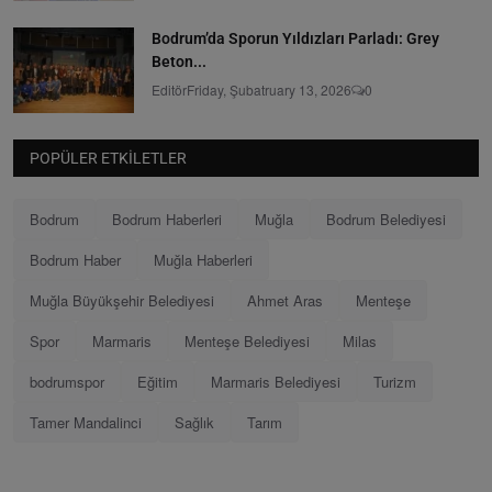
Bodrum’da Sporun Yıldızları Parladı: Grey
Beton...
Editör
Friday, Şubatruary 13, 2026
0
POPÜLER ETKILETLER
Bodrum
Bodrum Haberleri
Muğla
Bodrum Belediyesi
Bodrum Haber
Muğla Haberleri
Muğla Büyükşehir Belediyesi
Ahmet Aras
Menteşe
Spor
Marmaris
Menteşe Belediyesi
Milas
bodrumspor
Eğitim
Marmaris Belediyesi
Turizm
Tamer Mandalinci
Sağlık
Tarım