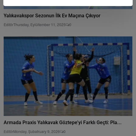
Yalıkavakspor Sezonun İlk Ev Maçına Çıkıyor
Editör
Thursday, Eylültember 11, 2025
0
Armada Praxis Yalıkavak Göztepe’yi Farklı Geçti: Pla...
Editör
Monday, Şubatruary 9, 2026
0