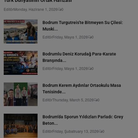
Türk Dünyasının Ortak Hafızası
Editör
Monday, Hazirane 1, 2026
0
Bodrum Turgutreis'te Bitmeyen Su Çilesi:
Muski...
Editör
Friday, Mayıs 1, 2026
0
Bodrumlu Deniz Korudağ Para-Karate
Branşında...
Editör
Friday, Mayıs 1, 2026
0
Bodrum Kerem Aydınlar Ortaokulu Masa
Tenisinde...
Editör
Thursday, March 5, 2026
0
Bodrum’da Sporun Yıldızları Parladı: Grey
Beton...
Editör
Friday, Şubatruary 13, 2026
0