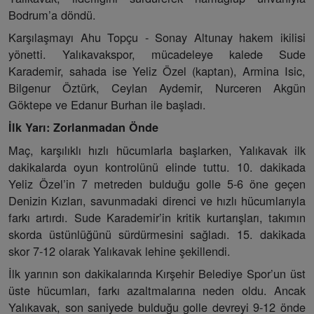
Bodrum’a döndü.
Karşılaşmayı Ahu Topçu - Sonay Altunay hakem ikilisi
yönetti. Yalıkavakspor, mücadeleye kalede Sude
Karademir, sahada ise Yeliz Özel (kaptan), Armina Isic,
Bilgenur Öztürk, Ceylan Aydemir, Nurceren Akgün
Göktepe ve Edanur Burhan ile başladı.
İlk Yarı: Zorlanmadan Önde
Maç, karşılıklı hızlı hücumlarla başlarken, Yalıkavak ilk
dakikalarda oyun kontrolünü elinde tuttu. 10. dakikada
Yeliz Özel’in 7 metreden bulduğu golle 5-6 öne geçen
Denizin Kızları, savunmadaki direnci ve hızlı hücumlarıyla
farkı artırdı. Sude Karademir’in kritik kurtarışları, takımın
skorda üstünlüğünü sürdürmesini sağladı. 15. dakikada
skor 7-12 olarak Yalıkavak lehine şekillendi.
İlk yarının son dakikalarında Kırşehir Belediye Spor’un üst
üste hücumları, farkı azaltmalarına neden oldu. Ancak
Yalıkavak, son saniyede bulduğu golle devreyi 9-12 önde