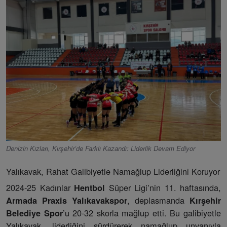
Denizin Kızları, Kırşehir’de Farklı Kazandı: Liderlik Devam Ediyor
Yalıkavak, Rahat Galibiyetle Namağlup Liderliğini Koruyor
2024-25 Kadınlar
Süper Ligi’nin 11. haftasında,
Hentbol
, deplasmanda
Armada Praxis Yalıkavakspor
Kırşehir
’u 20-32 skorla mağlup etti. Bu galibiyetle
Belediye Spor
Yalıkavak, liderliğini sürdürerek namağlup unvanıyla