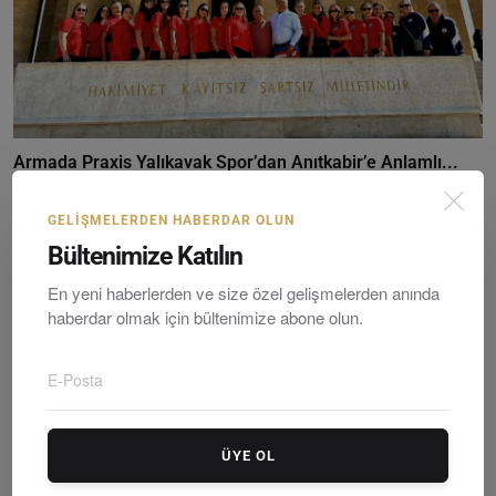
Armada Praxis Yalıkavak Spor’dan Anıtkabir’e Anlamlı...
Editör
Sunday, Eylültember 7, 2025
0
GELIŞMELERDEN HABERDAR OLUN
Bültenimize Katılın
En yeni haberlerden ve size özel gelişmelerden anında
haberdar olmak için bültenimize abone olun.
ÜYE OL