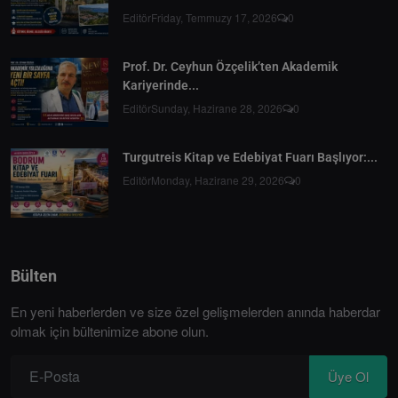
Editör
Friday, Temmuzy 17, 2026
0
Prof. Dr. Ceyhun Özçelik’ten Akademik
Kariyerinde...
Editör
Sunday, Hazirane 28, 2026
0
Turgutreis Kitap ve Edebiyat Fuarı Başlıyor:...
Editör
Monday, Hazirane 29, 2026
0
Bülten
En yeni haberlerden ve size özel gelişmelerden anında haberdar
olmak için bültenimize abone olun.
Üye Ol