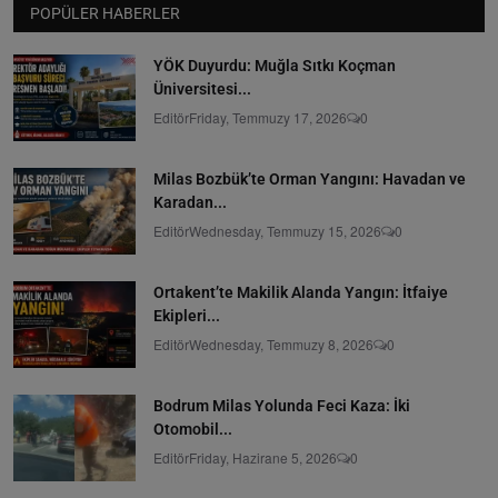
POPÜLER HABERLER
YÖK Duyurdu: Muğla Sıtkı Koçman
Üniversitesi...
Editör
Friday, Temmuzy 17, 2026
0
Milas Bozbük’te Orman Yangını: Havadan ve
Karadan...
Editör
Wednesday, Temmuzy 15, 2026
0
Ortakent’te Makilik Alanda Yangın: İtfaiye
Ekipleri...
Editör
Wednesday, Temmuzy 8, 2026
0
Bodrum Milas Yolunda Feci Kaza: İki
Otomobil...
Editör
Friday, Hazirane 5, 2026
0