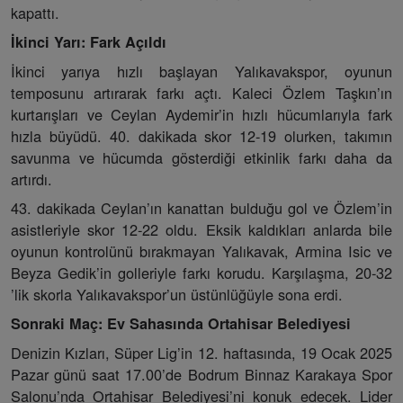
kapattı.
İkinci Yarı: Fark Açıldı
İkinci yarıya hızlı başlayan Yalıkavakspor, oyunun
temposunu artırarak farkı açtı. Kaleci Özlem Taşkın’ın
kurtarışları ve Ceylan Aydemir’in hızlı hücumlarıyla fark
hızla büyüdü. 40. dakikada skor 12-19 olurken, takımın
savunma ve hücumda gösterdiği etkinlik farkı daha da
artırdı.
43. dakikada Ceylan’ın kanattan bulduğu gol ve Özlem’in
asistleriyle skor 12-22 oldu. Eksik kaldıkları anlarda bile
oyunun kontrolünü bırakmayan Yalıkavak, Armina Isic ve
Beyza Gedik’in golleriyle farkı korudu. Karşılaşma, 20-32
’lik skorla Yalıkavakspor’un üstünlüğüyle sona erdi.
Sonraki Maç: Ev Sahasında Ortahisar Belediyesi
Denizin Kızları, Süper Lig’in 12. haftasında, 19 Ocak 2025
Pazar günü saat 17.00’de Bodrum Binnaz Karakaya Spor
Salonu’nda Ortahisar Belediyesi’ni konuk edecek. Lider