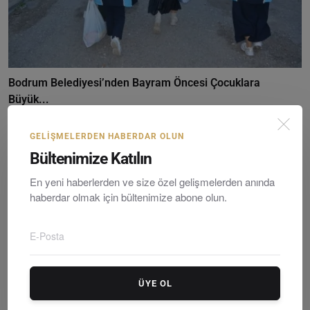
Bodrum Belediyesi’nden Bayram Öncesi Çocuklara
Büyük...
Editör
Wednesday, March 18, 2026
0
GELIŞMELERDEN HABERDAR OLUN
Bültenimize Katılın
En yeni haberlerden ve size özel gelişmelerden anında
haberdar olmak için bültenimize abone olun.
ÜYE OL