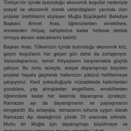
Türkiye’nin içinde bulunduğu ekonomik koşullar nedeniyle
sosyal ve ekonomik olarak vatandaşların yanında olan
projeler ürettiklerini söyleyen Muğla Büyükşehir Belediye
Başkanı Ahmet Aras, öğrencilerden emeklilere,
annelerden ihtiyaç sahiplerine kadar herkese destek
olmaya devam edeceklerini belirtti.
Başkan Aras; “Ülkemizin içinde bulunduğu ekonomik kriz,
geçim koşullarını her geçen gün daha da zorlaştırıyor.
Vatandaşlarımız, temel ihtiyaçlarını karşılamakta güçlük
çekiyor. Bu zorlu süreçte, sosyal dayanışmayı büyüten
projeler hayata geçirerek halkımızın yükünü hafifletmeye
çalışıyoruz. Kent yoksulluğuyla mücadelede kadınlardan
çocuklara, yaş almışlardan engellilere, emeklilerden
öğrencilere kadar her kesimle dayanışma içindeyiz.
Ramazan ayı da dayanışmanın ve paylaşmanın
simgesidir. Bu anlayışla, ramazanın ruhuna uygun olarak
Ramazan Ayı desteğimizi yüzde 70 oranında arttırdık.
Mutlu bir Muğla için dayanışmayı büyütmeye ve
desteklerimizi artırmaya devam edeceğiz.” dedi.