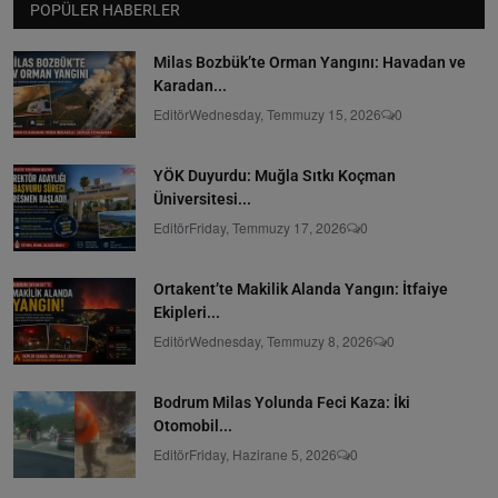
POPÜLER HABERLER
Milas Bozbük’te Orman Yangını: Havadan ve
Karadan...
Editör
Wednesday, Temmuzy 15, 2026
0
YÖK Duyurdu: Muğla Sıtkı Koçman
Üniversitesi...
Editör
Friday, Temmuzy 17, 2026
0
Ortakent’te Makilik Alanda Yangın: İtfaiye
Ekipleri...
Editör
Wednesday, Temmuzy 8, 2026
0
Bodrum Milas Yolunda Feci Kaza: İki
Otomobil...
Editör
Friday, Hazirane 5, 2026
0