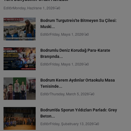
Editör
Monday, Hazirane 1, 2026
0
Bodrum Turgutreis'te Bitmeyen Su Çilesi:
Muski...
Editör
Friday, Mayıs 1, 2026
0
Bodrumlu Deniz Korudağ Para-Karate
Branşında...
Editör
Friday, Mayıs 1, 2026
0
Bodrum Kerem Aydınlar Ortaokulu Masa
Tenisinde...
Editör
Thursday, March 5, 2026
0
Bodrum’da Sporun Yıldızları Parladı: Grey
Beton...
Editör
Friday, Şubatruary 13, 2026
0