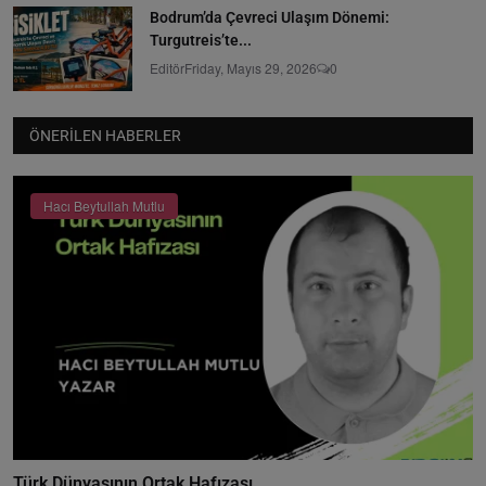
Bodrum’da Çevreci Ulaşım Dönemi:
Turgutreis’te...
Editör
Friday, Mayıs 29, 2026
0
ÖNERILEN HABERLER
Hacı Beytullah Mutlu
Türk Dünyasının Ortak Hafızası