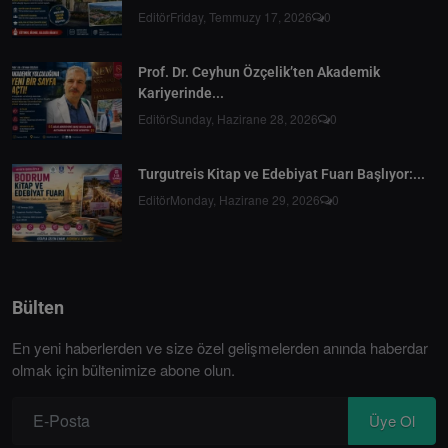
Editör
Friday, Temmuzy 17, 2026
0
Prof. Dr. Ceyhun Özçelik’ten Akademik
Kariyerinde...
Editör
Sunday, Hazirane 28, 2026
0
Turgutreis Kitap ve Edebiyat Fuarı Başlıyor:...
Editör
Monday, Hazirane 29, 2026
0
Bülten
En yeni haberlerden ve size özel gelişmelerden anında haberdar
olmak için bültenimize abone olun.
Üye Ol