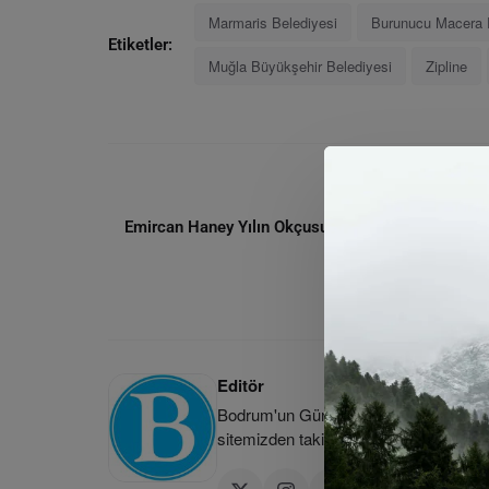
Marmaris Belediyesi
Burunucu Macera 
Etiketler:
Muğla Büyükşehir Belediyesi
Zipline
ÖNCEKI MAKA
Emircan Haney Yılın Okçusu Ödülüne Aday Gösteri
Editör
Bodrum'un Güncel Haber Kaynağı | Bod
sitemizden takip edebilirsiniz.