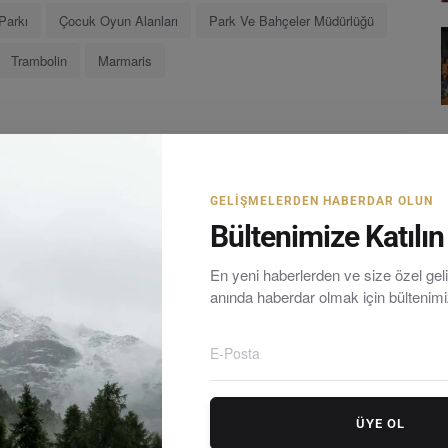
Parkı
Çocuk Oyun Alanları
Park Ve Bahçeler Müdürlüğü
Trambolin
Marmaris
LE
SONRAKI MAKALE
GELIŞMELERDEN HABERDAR OLUN
ldi
Metin Ergun’dan Emlakçılara Getirilen Sabit Harç
Bültenimize Katılın
Düzenlemesine Meclis’te Sert...
En yeni haberlerden ve size özel ge
anında haberdar olmak için bültenim
rum yarımadasındaki en güncel haberleri tarafsız olarak
ÜYE OL