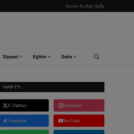
Oturum Aç
/
Sign Up
Siyaset
Eğitim
Daha
TAKIP ET!..
X (Twitter)
Instagram
Facebook
YouTube