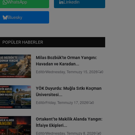
WhatsApp
Linkedin
Bluesky
POPÜLER HABERLER
Milas Bozbük’te Orman Yangını:
Havadan ve Karadan...
Editör
Wednesday, Temmuzy 15, 2026
0
YÖK Duyurdu: Muğla Sıtkı Koçman
Üniversitesi...
Editör
Friday, Temmuzy 17, 2026
0
Ortakent’te Makilik Alanda Yangın:
İtfaiye Ekipleri...
Editör
Wednesday, Temmuzy 8, 2026
0