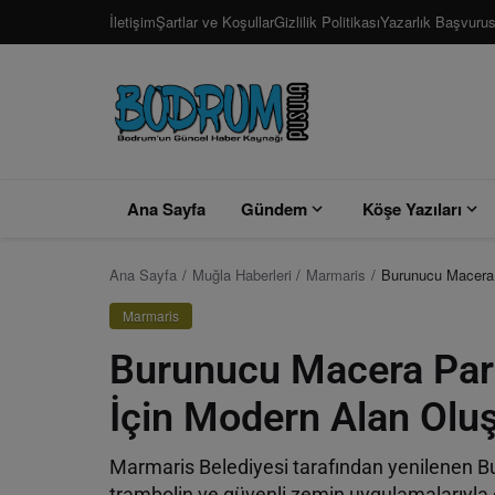
İletişim
Şartlar ve Koşullar
Gizlilik Politikası
Yazarlık Başvuru
Ana Sayfa
Gündem
Köşe Yazıları
Ana Sayfa
Muğla Haberleri
Marmaris
Burunucu Macera P
Marmaris
Burunucu Macera Park
İçin Modern Alan Olu
Marmaris Belediyesi tarafından yenilenen Bu
trambolin ve güvenli zemin uygulamalarıyla 