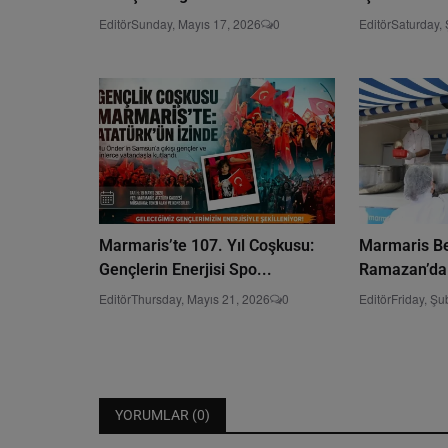
Editör
Sunday, Mayıs 17, 2026
0
Editör
Saturday, 
Marmaris’te 107. Yıl Coşkusu:
Marmaris Be
Gençlerin Enerjisi Spo...
Ramazan’da S
Editör
Thursday, Mayıs 21, 2026
0
Editör
Friday, Şu
YORUMLAR (
0
)