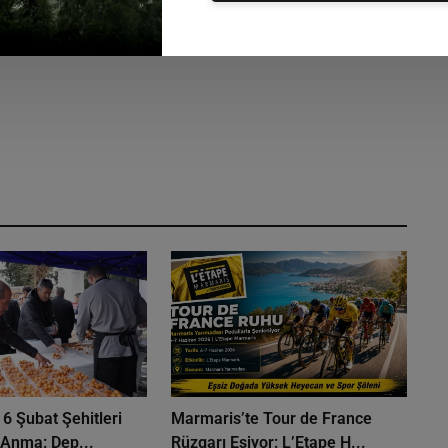
6 Şubat Şehitleri
Marmaris’te Tour de France
 Anma: Dep...
Rüzgarı Esiyor: L’Etape H...