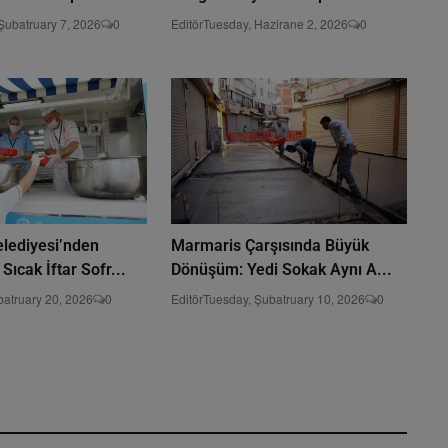
Şubatruary 7, 2026
0
Editör
Tuesday, Hazirane 2, 2026
0
lediyesi’nden
Marmaris Çarşısında Büyük
ıcak İftar Sofr...
Dönüşüm: Yedi Sokak Aynı A...
batruary 20, 2026
0
Editör
Tuesday, Şubatruary 10, 2026
0