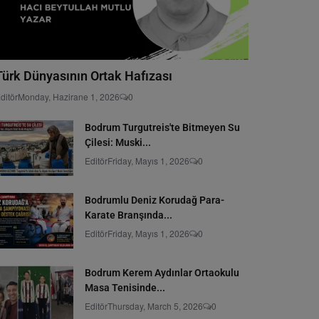
Türk Dünyasının Ortak Hafızası
ditör
Monday, Hazirane 1, 2026
0
Bodrum Turgutreis'te Bitmeyen Su
Çilesi: Muski...
Editör
Friday, Mayıs 1, 2026
0
Bodrumlu Deniz Korudağ Para-
Karate Branşında...
Editör
Friday, Mayıs 1, 2026
0
Bodrum Kerem Aydınlar Ortaokulu
Masa Tenisinde...
Editör
Thursday, March 5, 2026
0