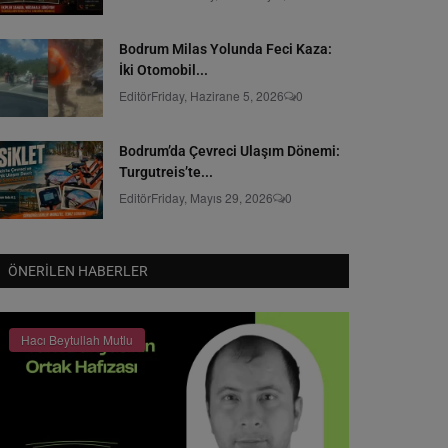
Bodrum Milas Yolunda Feci Kaza:
İki Otomobil...
Editör
Friday, Hazirane 5, 2026
0
Bodrum’da Çevreci Ulaşım Dönemi:
Turgutreis’te...
Editör
Friday, Mayıs 29, 2026
0
ÖNERILEN HABERLER
Hacı Beytullah Mutlu