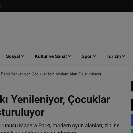
su
Sosyal
Kültür ve Sanat
Spor
Turizm
arkı Yenileniyor, Çocuklar İçin Modern Alan Oluşturuluyor
ı Yenileniyor, Çocuklar
şturuluyor
runucu Macera Parkı, modern oyun alanları, zipline,
çocukları ağırlamaya hazırlanıyor.