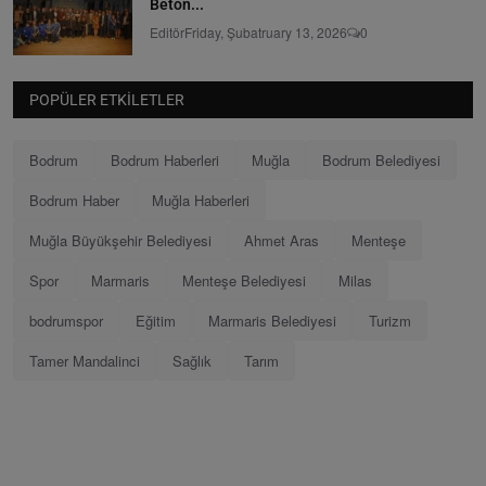
Beton...
Editör
Friday, Şubatruary 13, 2026
0
POPÜLER ETKILETLER
Bodrum
Bodrum Haberleri
Muğla
Bodrum Belediyesi
Bodrum Haber
Muğla Haberleri
Muğla Büyükşehir Belediyesi
Ahmet Aras
Menteşe
Spor
Marmaris
Menteşe Belediyesi
Milas
bodrumspor
Eğitim
Marmaris Belediyesi
Turizm
Tamer Mandalinci
Sağlık
Tarım