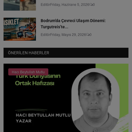
Editör
Friday, Hazirane 5, 2026
0
Bodrum’da Çevreci Ulaşım Dönemi:
Turgutreis’te...
Editör
Friday, Mayıs 29, 2026
0
ÖNERILEN HABERLER
Hacı Beytullah Mutlu