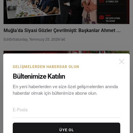
Muğla’da Siyasi Gözler Çevrilmişti: Başkanlar Ahmet ...
Editör
Saturday, Temmuzy 25, 2026
0
GELIŞMELERDEN HABERDAR OLUN
Bültenimize Katılın
En yeni haberlerden ve size özel gelişmelerden anında
haberdar olmak için bültenimize abone olun.
ÜYE OL