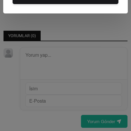
CHP Bodrum İlçe Örgütü Demokrasi Nöbetinde: Halkın İ...
Editör
Sunday, Mayıs 24, 2026
0
YORUMLAR (
0
)
Yorum Gönder