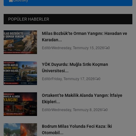
POPÜLER HABERLER
Milas Bozbük’te Orman Yangını: Havadan ve
Karadan...
Editör
Wednesday, Temmuzy 15, 2026
0
YÖK Duyurdu: Muğla Sıtkı Koçman
Üniversitesi...
Editör
Friday, Temmuzy 17, 2026
0
Ortakent’te Makilik Alanda Yangın: İtfaiye
Ekipleri...
Editör
Wednesday, Temmuzy 8, 2026
0
Bodrum Milas Yolunda Feci Kaza: İki
Otomobil...