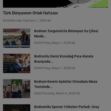
Türk Dünyasının Ortak Hafızası
Editör
Monday, Hazirane 1, 2026
0
Bodrum Turgutreis'te Bitmeyen Su Çilesi:
Muski...
Editör
Friday, Mayıs 1, 2026
0
Bodrumlu Deniz Korudağ Para-Karate
Branşında...
Editör
Friday, Mayıs 1, 2026
0
Bodrum Kerem Aydınlar Ortaokulu Masa
Tenisinde...
Editör
Thursday, March 5, 2026
0
Bodrum’da Sporun Yıldızları Parladı: Grey