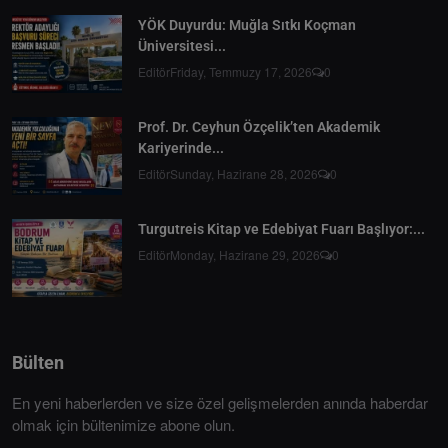
YÖK Duyurdu: Muğla Sıtkı Koçman
Üniversitesi...
Editör
Friday, Temmuzy 17, 2026
0
Prof. Dr. Ceyhun Özçelik’ten Akademik
Kariyerinde...
Editör
Sunday, Hazirane 28, 2026
0
Turgutreis Kitap ve Edebiyat Fuarı Başlıyor:...
Editör
Monday, Hazirane 29, 2026
0
Bülten
En yeni haberlerden ve size özel gelişmelerden anında haberdar
olmak için bültenimize abone olun.