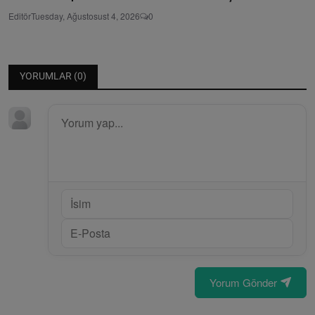
Editör
Tuesday, Ağustosust 4, 2026
0
YORUMLAR (
0
)
Yorum Gönder