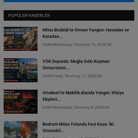
POPÜLER HABERLER
Milas Bozbük’te Orman Yangını: Havadan ve
Karadan...
Editör
Wednesday, Temmuzy 15, 2026
0
YÖK Duyurdu: Muğla Sıtkı Koçman
Üniversitesi...
Editör
Friday, Temmuzy 17, 2026
0
Ortakent’te Makilik Alanda Yangın: İtfaiye
Ekipleri...
Editör
Wednesday, Temmuzy 8, 2026
0
Bodrum Milas Yolunda Feci Kaza: İki
Otomobil...