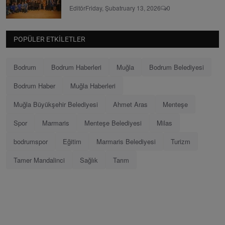
Editör
Friday, Şubatruary 13, 2026
0
POPÜLER ETKILETLER
Bodrum
Bodrum Haberleri
Muğla
Bodrum Belediyesi
Bodrum Haber
Muğla Haberleri
Muğla Büyükşehir Belediyesi
Ahmet Aras
Menteşe
Spor
Marmaris
Menteşe Belediyesi
Milas
bodrumspor
Eğitim
Marmaris Belediyesi
Turizm
Tamer Mandalinci
Sağlık
Tarım