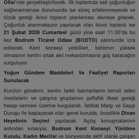
’nde gerçekleştirilecek. İlk toplantıda salt çoğunluğun
Ofisi
sağlanamaması durumunda ise süreç ertelenmeyecek ve
tüzük gereği ikinci toplantı planlaması devreye girecek.
Çoğunluk aranmaksızın yapılacak olan ikinci toplantı ise
günü yine saat 11.00’da bu
21 Şubat 2026 Cumartesi
kez
salonunda icra
Bodrum Ticaret Odası (BODTO)
edilecek. Kent konseyi yetkilileri, katılımın yüksek
olmasının kentin ortak akıl mekanizmasına güç katacağını
vurguluyor.
Yoğun Gündem Maddeleri Ve Faaliyet Raporları
Sunulacak
Kurulun gündemi, kentin farklı katmanlarını temsil eden
meclislerin ve çalışma gruplarının şeffaflık ilkesi gereği
hesap vermesi üzerine kurgulandı. İstiklal Marşı ve Saygı
Duruşu ile başlayacak olan genel kurulda, öncelikle
Divan
yapılacak. Açılış konuşmalarının
Heyetinin Seçimi
ardından sırasıyla;
Bodrum Kent Konseyi Yürütme
,
ve bünyesinde aktif olarak çalışan
Kurulu
Kadın Meclisi