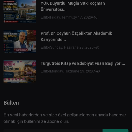
YÖK Duyurdu: Muğla Sıtkı Koçman
Üniversitesi...
Editör
Friday, Temmuzy 17, 2026
0
Prof. Dr. Ceyhun Özçelik’ten Akademik
Kariyerinde...
Editör
Sunday, Hazirane 28, 2026
0
Turgutreis Kitap ve Edebiyat Fuarı Başlıyor:...
Editör
Monday, Hazirane 29, 2026
0
Bülten
En yeni haberlerden ve size özel gelişmelerden anında haberdar
olmak için bültenimize abone olun.