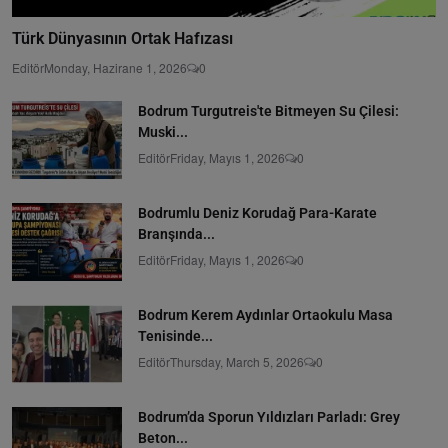
Türk Dünyasının Ortak Hafızası
Editör
Monday, Hazirane 1, 2026
0
Bodrum Turgutreis'te Bitmeyen Su Çilesi:
Muski...
Editör
Friday, Mayıs 1, 2026
0
Bodrumlu Deniz Korudağ Para-Karate
Branşında...
Editör
Friday, Mayıs 1, 2026
0
Bodrum Kerem Aydınlar Ortaokulu Masa
Tenisinde...
Editör
Thursday, March 5, 2026
0
Bodrum’da Sporun Yıldızları Parladı: Grey
Beton...