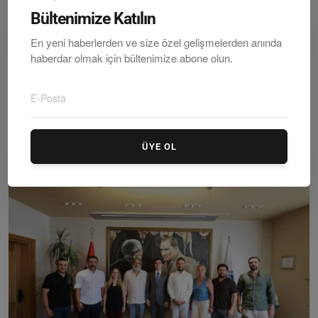
Bültenimize Katılın
En yeni haberlerden ve size özel gelişmelerden anında
haberdar olmak için bültenimize abone olun.
Bodrum Belediyesi’nden Temiz Enerji Atağı: 6 Ayda 10...
ÜYE OL
Editör
Friday, Temmuzy 3, 2026
0