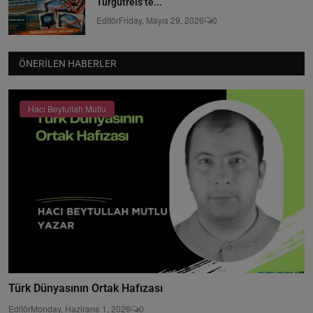
Turgutreis’te...
Editör
Friday, Mayıs 29, 2026
0
ÖNERILEN HABERLER
Hacı Beytullah Mutlu
Türk Dünyasının Ortak Hafızası
Editör
Monday, Hazirane 1, 2026
0