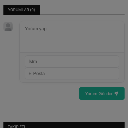
YORUMLAR (
0
)
Yorum Gönder
TAKIP ET!..