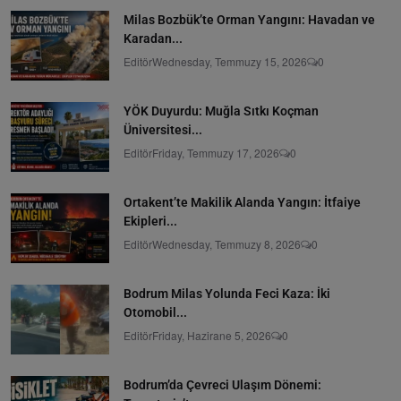
Milas Bozbük’te Orman Yangını: Havadan ve
Karadan...
Editör
Wednesday, Temmuzy 15, 2026
0
YÖK Duyurdu: Muğla Sıtkı Koçman
Üniversitesi...
Editör
Friday, Temmuzy 17, 2026
0
Ortakent’te Makilik Alanda Yangın: İtfaiye
Ekipleri...
Editör
Wednesday, Temmuzy 8, 2026
0
Bodrum Milas Yolunda Feci Kaza: İki
Otomobil...
Editör
Friday, Hazirane 5, 2026
0
Bodrum’da Çevreci Ulaşım Dönemi: