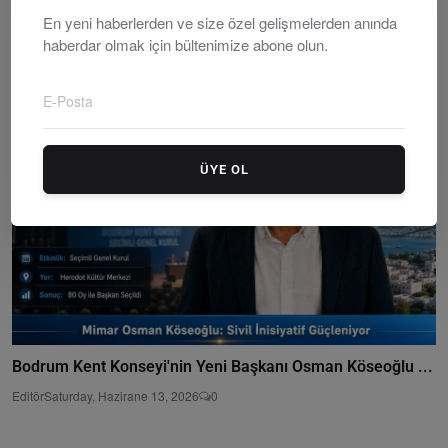
Türkiye "Yaşam Hakkı" İçin Tek Ses Oluyor: 81 İlde D...
En yeni haberlerden ve size özel gelişmelerden anında
haberdar olmak için bültenimize abone olun.
Editör
Wednesday, Nisanil 1, 2026
0
ÜYE OL
Bodrum Kent Konseyi'nin Yeni Başkanı Osman Köseoğlu ...
Editör
Saturday, Hazirane 13, 2026
0