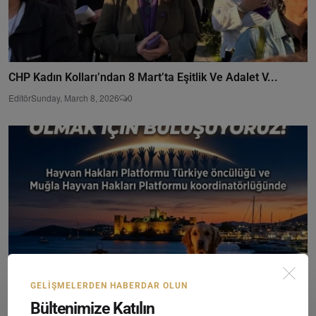
CHP Kadın Kolları’ndan 8 Mart’ta Eşitlik Ve Adalet V...
Editör
Sunday, March 8, 2026
0
GELIŞMELERDEN HABERDAR OLUN
Bültenimize Katılın