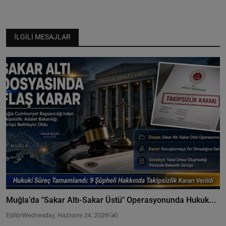
İLGILI MESAJLAR
Muğla’da "Sakar Altı-Sakar Üstü" Operasyonunda Hukuk...
Editör
Wednesday, Hazirane 24, 2026
0