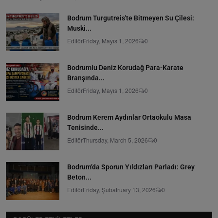
Bodrum Turgutreis'te Bitmeyen Su Çilesi:
Muski...
Editör
Friday, Mayıs 1, 2026
0
Bodrumlu Deniz Korudağ Para-Karate
Branşında...
Editör
Friday, Mayıs 1, 2026
0
Bodrum Kerem Aydınlar Ortaokulu Masa
Tenisinde...
Editör
Thursday, March 5, 2026
0
Bodrum’da Sporun Yıldızları Parladı: Grey
Beton...
Editör
Friday, Şubatruary 13, 2026
0