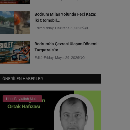
Bodrum Milas Yolunda Feci Kaza:
İki Otomobil...
Editör
Friday, Hazirane 5, 2026
0
Bodrum’da Çevreci Ulaşım Dönemi:
Turgutreis’te...
Editör
Friday, Mayıs 29, 2026
0
ÖNERILEN HABERLER
Hacı Beytullah Mutlu