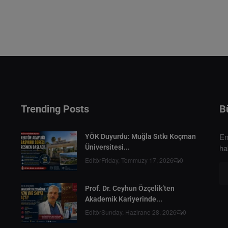
Trending Posts
B
En
YÖK Duyurdu: Muğla Sıtkı Koçman
ha
Üniversitesi...
Editör
Friday, Temmuzy 17, 2026
0
Prof. Dr. Ceyhun Özçelik’ten
Akademik Kariyerinde...
Editör
Sunday, Hazirane 28, 2026
0