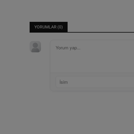
YORUMLAR (
0
)