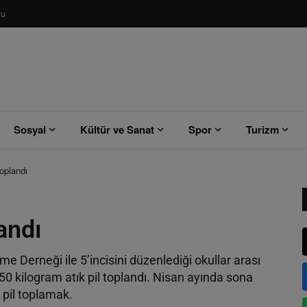
su
Sosyal
Kültür ve Sanat
Spor
Turizm
oplandı
andı
 Derneği ile 5’incisini düzenlediği okullar arası
50 kilogram atık pil toplandı. Nisan ayında sona
 pil toplamak.