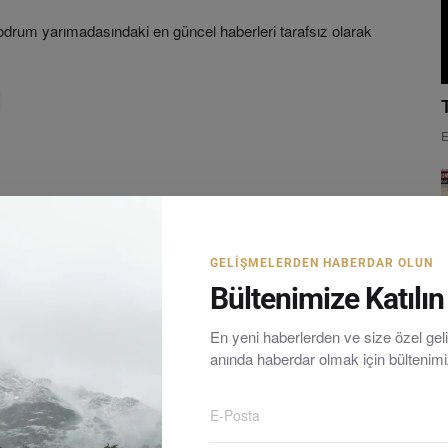
rum yarımadasındaki en güncel haberleri tarafsız olarak
E
GELIŞMELERDEN HABERDAR OLUN
Bültenimize Katılın
En yeni haberlerden ve size özel ge
anında haberdar olmak için bültenim