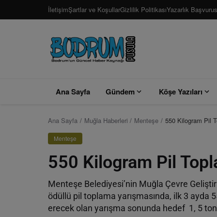
İletişim
Şartlar ve Koşullar
Gizlilik Politikası
Yazarlık Başvuru
Ana Sayfa
Gündem
Köşe Yazıları
Ana Sayfa
Muğla Haberleri
Menteşe
550 Kilogram Pil T
Menteşe
550 Kilogram Pil Topl
Menteşe Belediyesi’nin Muğla Çevre Geliştirme
ödüllü pil toplama yarışmasında, ilk 3 ayda 5
erecek olan yarışma sonunda hedef 1, 5 ton