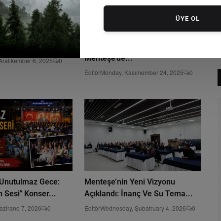
ÜYE OL
erel Eşitlik Eylem
Gelecek Akademi Alanda
ayı Düzen...
Eğitimler Programı
Menteşe’de...
Aralıkember 6, 2025
0
Editör
Monday, Kasımember 24, 2025
0
Unutulmaz Gece:
Menteşe’nin Yeni Vizyonu
 Sesi" Konser...
Açıklandı: İnanç Ve Su Tema...
azirane 7, 2026
0
Editör
Wednesday, Şubatruary 4, 2026
0