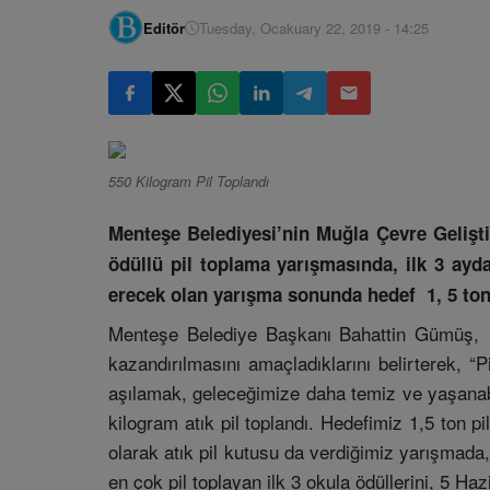
Editör
Tuesday, Ocakuary 22, 2019 - 14:25
550 Kilogram Pil Toplandı
Menteşe Belediyesi’nin Muğla Çevre Geliştir
ödüllü pil toplama yarışmasında, ilk 3 ayd
erecek olan yarışma sonunda hedef 1, 5 ton
Menteşe Belediye Başkanı Bahattin Gümüş, ya
kazandırılmasını amaçladıklarını belirterek, “P
aşılamak, geleceğimize daha temiz ve yaşanab
kilogram atık pil toplandı. Hedefimiz 1,5 ton p
olarak atık pil kutusu da verdiğimiz yarışmada,
en çok pil toplayan ilk 3 okula ödüllerini, 5 H