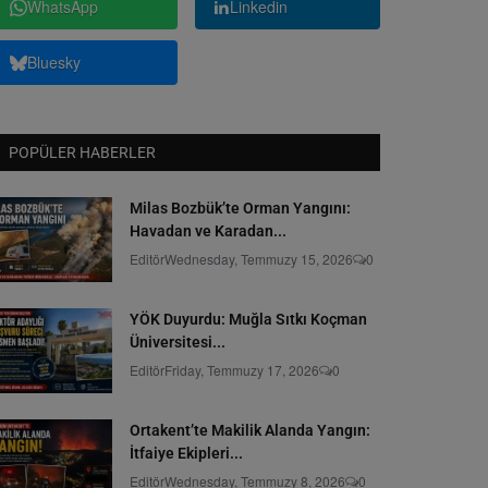
WhatsApp
Linkedin
Bluesky
POPÜLER HABERLER
Milas Bozbük’te Orman Yangını:
Havadan ve Karadan...
Editör
Wednesday, Temmuzy 15, 2026
0
YÖK Duyurdu: Muğla Sıtkı Koçman
Üniversitesi...
Editör
Friday, Temmuzy 17, 2026
0
Ortakent’te Makilik Alanda Yangın:
İtfaiye Ekipleri...
Editör
Wednesday, Temmuzy 8, 2026
0