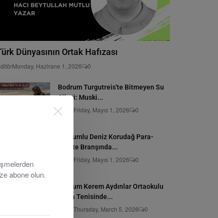
Türk Dünyasının Ortak Hafızası
ditör
Monday, Hazirane 1, 2026
0
Bodrum Turgutreis'te Bitmeyen Su
Çilesi: Muski...
Editör
Friday, Mayıs 1, 2026
0
Bodrumlu Deniz Korudağ Para-
Karate Branşında...
Editör
Friday, Mayıs 1, 2026
0
lişmelerden
ize abone olun.
Bodrum Kerem Aydınlar Ortaokulu
Masa Tenisinde...
Editör
Thursday, March 5, 2026
0