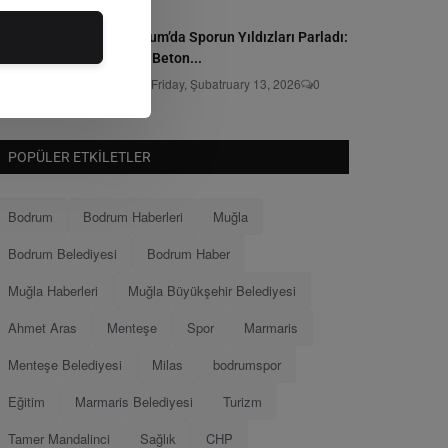
Bodrum’da Sporun Yıldızları Parladı:
Grey Beton...
Editör
Friday, Şubatruary 13, 2026
0
POPÜLER ETKILETLER
Bodrum
Bodrum Haberleri
Muğla
Bodrum Belediyesi
Bodrum Haber
Muğla Haberleri
Muğla Büyükşehir Belediyesi
Ahmet Aras
Menteşe
Spor
Marmaris
Menteşe Belediyesi
Milas
bodrumspor
Eğitim
Marmaris Belediyesi
Turizm
Tamer Mandalinci
Sağlık
CHP