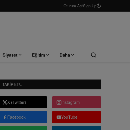
Oturum Aç
/
Sign Up
Siyaset
Eğitim
Daha
TAKIP ET!..
X (Twitter)
Instagram
Facebook
YouTube