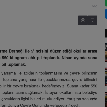
0
me Derneği ile 5’incisini düzenlediği okullar arası
a 550 kilogram atık pil toplandı. Nisan ayında sona
 pil toplamak.
rışma ile atıkların toplanmasını ve çevre bilincinin
il toplama yarışması ile çocuklarımızda çevre bilincini
ilir bir çevre bırakmak hedefindeyiz. Şuana kadar 550
il toplanmasını sağlamak. İsteyen okullarımıza belediye
 çocukların ilgisi bizleri mutlu ediyor. Yarışma sonunda
aziran Dünya Çevre Günü’nde vereceğiz.” dedi.