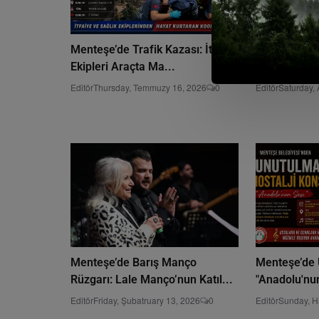
Menteşe’de Trafik Kazası: İtfaiye
Menteşe’de Y
Ekipleri Araçta Ma...
Planı Çalışt
Editör
Thursday, Temmuzy 16, 2026
0
Editör
Saturday, 
Menteşe’de Barış Manço
Menteşe’de 
Rüzgarı: Lale Manço’nun Katıl...
"Anadolu'nun
Editör
Friday, Şubatruary 13, 2026
0
Editör
Sunday, H