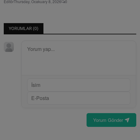
Editör
Thursday, Ocakuary 8, 2026
0
YORUMLAR (
0
)
Yorum Gönder