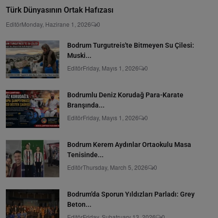
Türk Dünyasının Ortak Hafızası
Editör
Monday, Hazirane 1, 2026
0
Bodrum Turgutreis'te Bitmeyen Su Çilesi:
Muski...
Editör
Friday, Mayıs 1, 2026
0
Bodrumlu Deniz Korudağ Para-Karate
Branşında...
Editör
Friday, Mayıs 1, 2026
0
Bodrum Kerem Aydınlar Ortaokulu Masa
Tenisinde...
Editör
Thursday, March 5, 2026
0
Bodrum’da Sporun Yıldızları Parladı: Grey
Beton...
Editör
Friday, Şubatruary 13, 2026
0