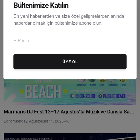
23. Gümüşlük Müzik Festivali Başladı: “Son Çivi, İlk...
Bültenimize Katılın
Editör
Sunday, Temmuzy 19, 2026
0
En yeni haberlerden ve size özel gelişmelerden anında
haberdar olmak için bültenimize abone olun.
ÜYE OL
Marmaris DJ Fest 13–17 Ağustos’ta Müzik ve Dansla Sa...
Editör
Monday, Ağustosust 11, 2025
0