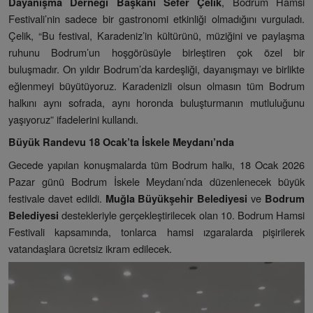
, Bodrum Hamsi
Dayanışma Derneği Başkanı Sefer Çelik
Festivali’nin sadece bir gastronomi etkinliği olmadığını vurguladı.
Çelik, “Bu festival, Karadeniz’in kültürünü, müziğini ve paylaşma
ruhunu Bodrum’un hoşgörüsüyle birleştiren çok özel bir
buluşmadır. On yıldır Bodrum’da kardeşliği, dayanışmayı ve birlikte
eğlenmeyi büyütüyoruz. Karadenizli olsun olmasın tüm Bodrum
halkını aynı sofrada, aynı horonda buluşturmanın mutluluğunu
yaşıyoruz” ifadelerini kullandı.
Büyük Randevu 18 Ocak’ta İskele Meydanı’nda
Gecede yapılan konuşmalarda tüm Bodrum halkı, 18 Ocak 2026
Pazar günü Bodrum İskele Meydanı’nda düzenlenecek büyük
festivale davet edildi.
ve
Muğla Büyükşehir Belediyesi
Bodrum
destekleriyle gerçekleştirilecek olan 10. Bodrum Hamsi
Belediyesi
Festivali kapsamında, tonlarca hamsi ızgaralarda pişirilerek
vatandaşlara ücretsiz ikram edilecek.