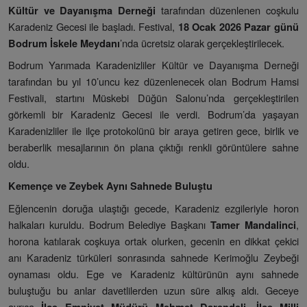
tarafından düzenlenen coşkulu
Kültür ve Dayanışma Derneği
Karadeniz Gecesi ile başladı. Festival,
18 Ocak 2026 Pazar günü
’nda ücretsiz olarak gerçekleştirilecek.
Bodrum İskele Meydanı
Bodrum Yarımada Karadenizliler Kültür ve Dayanışma Derneği
tarafından bu yıl 10’uncu kez düzenlenecek olan Bodrum Hamsi
Festivali, startını Müskebi Düğün Salonu’nda gerçekleştirilen
görkemli bir Karadeniz Gecesi ile verdi. Bodrum’da yaşayan
Karadenizliler ile ilçe protokolünü bir araya getiren gece, birlik ve
beraberlik mesajlarının ön plana çıktığı renkli görüntülere sahne
oldu.
Kemençe ve Zeybek Aynı Sahnede Buluştu
Eğlencenin doruğa ulaştığı gecede, Karadeniz ezgileriyle horon
halkaları kuruldu. Bodrum Belediye Başkanı
,
Tamer Mandalinci
horona katılarak coşkuya ortak olurken, gecenin en dikkat çekici
anı Karadeniz türküleri sonrasında sahnede Kerimoğlu Zeybeği
oynaması oldu. Ege ve Karadeniz kültürünün aynı sahnede
buluştuğu bu anlar davetlilerden uzun süre alkış aldı. Geceye
ayrıca