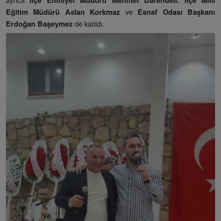
İlçe Emniyet Müdürü Mehmet Darendeli. İlçe Milli
ve
Eğitim Müdürü Aslan Korkmaz
Esnaf Odası Başkanı
de katıldı.
Erdoğan Başeymez