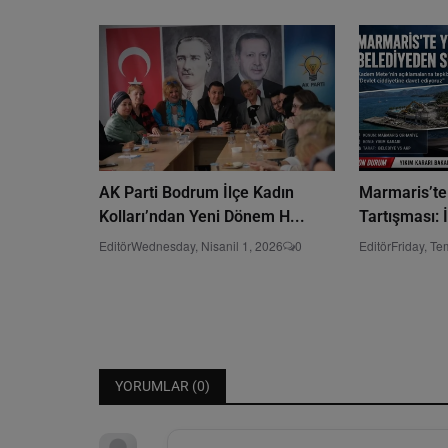
AK Parti Bodrum İlçe Kadın
Marmaris’te
Kolları’ndan Yeni Dönem H...
Tartışması: İ
Editör
Wednesday, Nisanil 1, 2026
0
Editör
Friday, T
YORUMLAR (
0
)