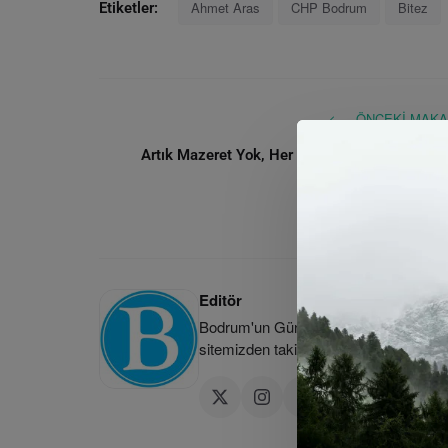
Ahmet Aras
CHP Bodrum
Bitez
Etiketler:
ÖNCEKI MAKA
Artık Mazeret Yok, Her Sorunun Muhatabı Be
Editör
Bodrum'un Güncel Haber Kaynağı | Bod
sitemizden takip edebilirsiniz.