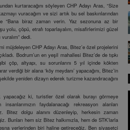
unundan kurtaracağını söyleyen CHP Adayı Aras, “Size
zmayı vuracağım ve sizi artık bu sel baskınlarından
lere “Bana biraz zaman verin. Yaz sezonuna az bir
 yolu, çöpü, etrafı toparlayalım, misafirlerimizi güzel
 vuralım” dedi.
imi müjdeleyen CHP Adayı Aras, Bitez’e özel projelerini
ıkladı. Bodrum’un en yeşil mahallesi Bitez’de de tıpkı
bi çöp, altyapı, su sorunlarını 5 yıl içinde kökten
rar verdiği bir alana ‘köy meydanı’ yapacağını, Bitez’in
 şekilde yeniden dizayn ederek turizme kazandıracağını
k yapacağız ki, turistler özel olarak burayı görmeye
insanlarımızın faydalanacağı rekreasyon alanları
ğız. Bitez dolgu alanını düzenleyip, herkesin zaman
iz. Bunları hem siz Bitez halkımızla, hem de STK’larla
sna yerlerinden biri haline getireceğiz. Ben siyasetçi