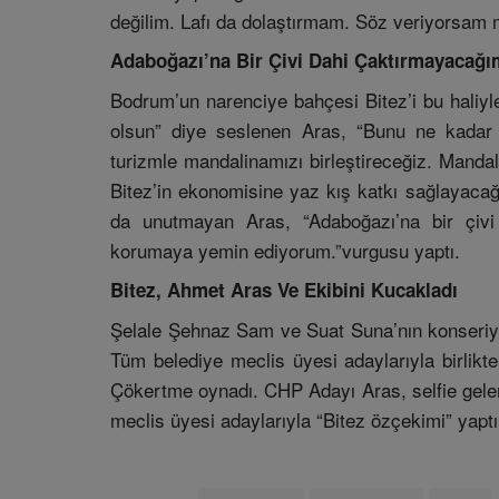
değilim. Lafı da dolaştırmam. Söz veriyorsam 
Adaboğazı’na Bir Çivi Dahi Çaktırmayacağı
Bodrum’un narenciye bahçesi Bitez’i bu haliyl
olsun” diye seslenen Aras, “Bunu ne kadar 
turizmle mandalinamızı birleştireceğiz. Manda
Bitez’in ekonomisine yaz kış katkı sağlayaca
da unutmayan Aras, “Adaboğazı’na bir çivi
korumaya yemin ediyorum.”vurgusu yaptı.
Bitez, Ahmet Aras Ve Ekibini Kucakladı
Şelale Şehnaz Sam ve Suat Suna’nın konseriyle
Tüm belediye meclis üyesi adaylarıyla birlik
Çökertme oynadı. CHP Adayı Aras, selfie gel
meclis üyesi adaylarıyla “Bitez özçekimi” yaptı