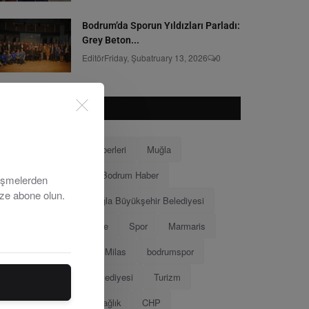
Bodrum’da Sporun Yıldızları Parladı:
Grey Beton...
Editör
Friday, Şubatruary 13, 2026
0
POPÜLER ETKILETLER
Bodrum
Bodrum Haberleri
Muğla
Bodrum Belediyesi
Bodrum Haber
lişmelerden
ize abone olun.
Muğla Haberleri
Muğla Büyükşehir Belediyesi
Ahmet Aras
Menteşe
Spor
Marmaris
Menteşe Belediyesi
Milas
bodrumspor
Eğitim
Marmaris Belediyesi
Turizm
Tamer Mandalinci
Sağlık
CHP