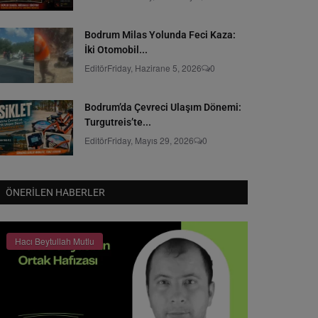
Bodrum Milas Yolunda Feci Kaza:
İki Otomobil...
Editör
Friday, Hazirane 5, 2026
0
Bodrum’da Çevreci Ulaşım Dönemi:
Turgutreis’te...
Editör
Friday, Mayıs 29, 2026
0
ÖNERILEN HABERLER
Hacı Beytullah Mutlu