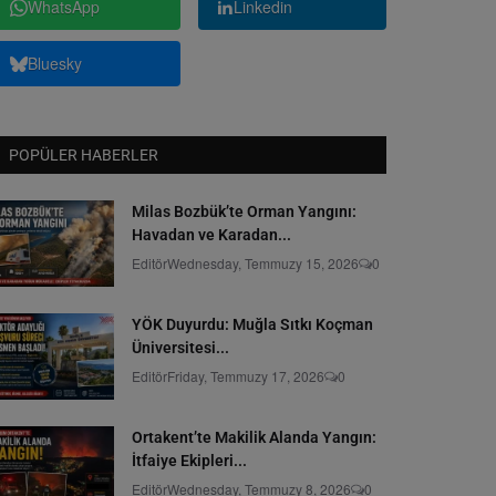
WhatsApp
Linkedin
Bluesky
POPÜLER HABERLER
Milas Bozbük’te Orman Yangını:
Havadan ve Karadan...
Editör
Wednesday, Temmuzy 15, 2026
0
YÖK Duyurdu: Muğla Sıtkı Koçman
Üniversitesi...
Editör
Friday, Temmuzy 17, 2026
0
Ortakent’te Makilik Alanda Yangın:
İtfaiye Ekipleri...
Editör
Wednesday, Temmuzy 8, 2026
0