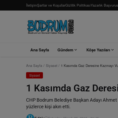
İletişim
Şartlar ve Koşullar
Gizlilik Politikası
Yazarlık Başvuru
Ana Sayfa
Gündem
Köşe Yazıları
Ana Sayfa
Siyaset
1 Kasımda Gaz Deresine Kazmayı V
Siyaset
1 Kasımda Gaz Deres
CHP Bodrum Belediye Başkan Adayı Ahmet Ar
yüzlerce kişi akın etti.