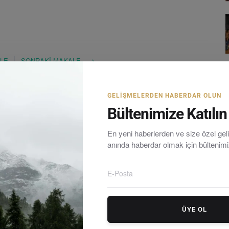
LE
SONRAKI MAKALE
nim
Öğrenciler Doğanın Doğum Gününü Kutladı
GELIŞMELERDEN HABERDAR OLUN
Bültenimize Katılın
En yeni haberlerden ve size özel ge
anında haberdar olmak için bültenim
rum yarımadasındaki en güncel haberleri tarafsız olarak
ÜYE OL