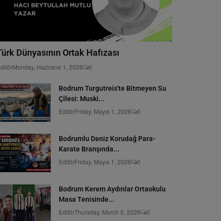
Türk Dünyasının Ortak Hafızası
ditör
Monday, Hazirane 1, 2026
0
Bodrum Turgutreis'te Bitmeyen Su
Çilesi: Muski...
Editör
Friday, Mayıs 1, 2026
0
Bodrumlu Deniz Korudağ Para-
Karate Branşında...
Editör
Friday, Mayıs 1, 2026
0
Bodrum Kerem Aydınlar Ortaokulu
Masa Tenisinde...
Editör
Thursday, March 5, 2026
0