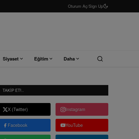
Oturum Aç
/
Sign Up
Siyaset
Eğitim
Daha
TAKIP ET!..
X (Twitter)
Instagram
Facebook
YouTube