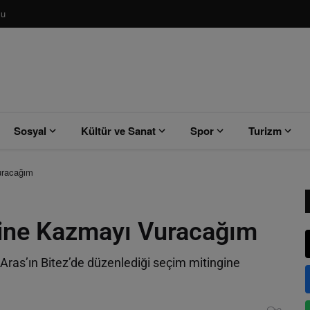
su
Sosyal
Kültür ve Sanat
Spor
Turizm
uracağım
ine Kazmayı Vuracağım
as’ın Bitez’de düzenlediği seçim mitingine