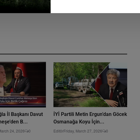
ğla İl Başkanı Davut
İYİ Partili Metin Ergun’dan Göcek
şe’den B...
Osmanağa Koyu İçin...
March 24, 2026
0
Editör
Friday, March 27, 2026
0