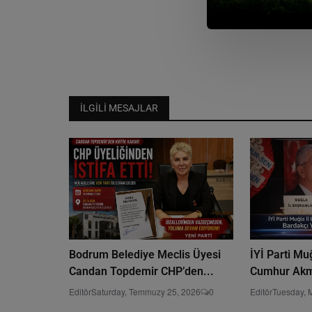
İLGILI MESAJLAR
Bodrum Belediye Meclis Üyesi
İYİ Parti Mu
Candan Topdemir CHP’den...
Cumhur Akme
Editör
Saturday, Temmuzy 25, 2026
0
Editör
Tuesday, 