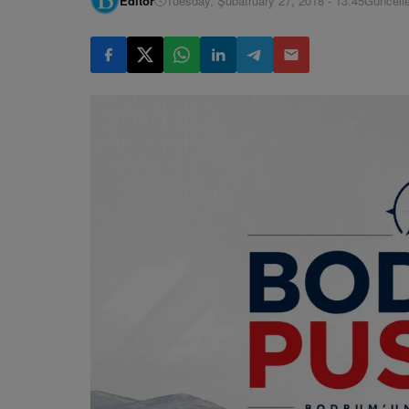
Editör
Tuesday, Şubatruary 27, 2018 - 13:45
Güncell