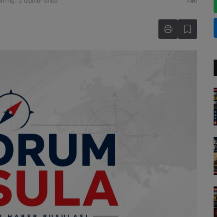
enmiş: 3 Günler önce
0