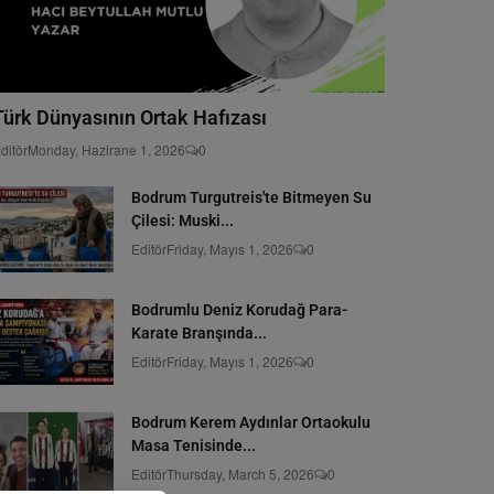
Türk Dünyasının Ortak Hafızası
ditör
Monday, Hazirane 1, 2026
0
Bodrum Turgutreis'te Bitmeyen Su
Çilesi: Muski...
Editör
Friday, Mayıs 1, 2026
0
Bodrumlu Deniz Korudağ Para-
Karate Branşında...
Editör
Friday, Mayıs 1, 2026
0
Bodrum Kerem Aydınlar Ortaokulu
Masa Tenisinde...
Editör
Thursday, March 5, 2026
0