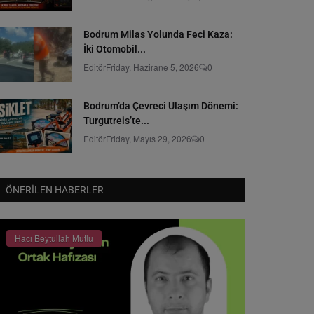
Bodrum Milas Yolunda Feci Kaza:
İki Otomobil...
Editör
Friday, Hazirane 5, 2026
0
Bodrum’da Çevreci Ulaşım Dönemi:
Turgutreis’te...
Editör
Friday, Mayıs 29, 2026
0
ÖNERILEN HABERLER
Hacı Beytullah Mutlu