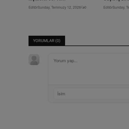
Editör
Sunday, Temmuzy 12, 2026
0
Editör
Sunday, T
YORUMLAR (
0
)