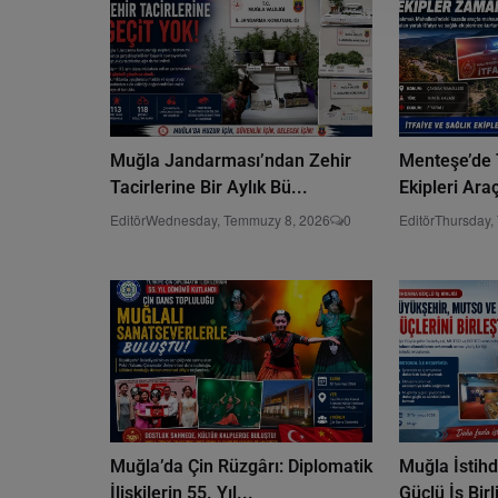
Muğla Jandarması’ndan Zehir
Menteşe’de T
Tacirlerine Bir Aylık Bü...
Ekipleri Ara
Editör
Wednesday, Temmuzy 8, 2026
0
Editör
Thursday,
Muğla’da Çin Rüzgârı: Diplomatik
Muğla İstih
İlişkilerin 55. Yıl...
Güçlü İş Bir