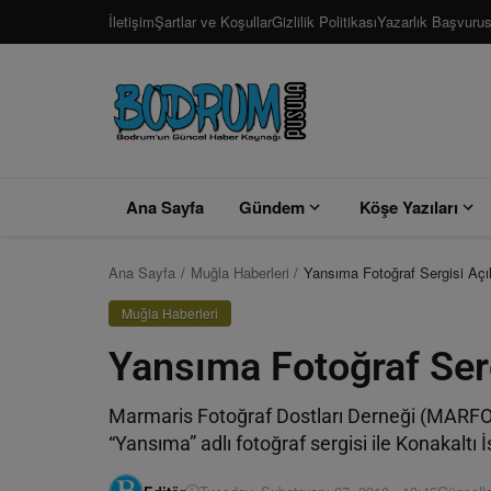
İletişim
Şartlar ve Koşullar
Gizlilik Politikası
Yazarlık Başvuru
Ana Sayfa
Gündem
Köşe Yazıları
Ana Sayfa
Muğla Haberleri
Yansıma Fotoğraf Sergisi Açıl
Muğla Haberleri
Yansıma Fotoğraf Serg
Marmaris Fotoğraf Dostları Derneği (MARFOD) 
“Yansıma” adlı fotoğraf sergisi ile Konakaltı