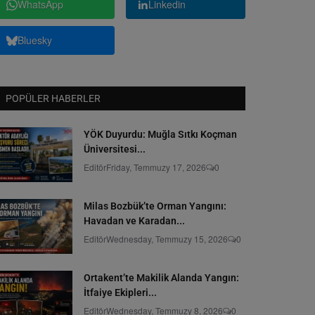
WhatsApp
Linkedin
Bluesky
POPÜLER HABERLER
YÖK Duyurdu: Muğla Sıtkı Koçman
Üniversitesi...
Editör
Friday, Temmuzy 17, 2026
0
Milas Bozbük’te Orman Yangını:
Havadan ve Karadan...
Editör
Wednesday, Temmuzy 15, 2026
0
Ortakent’te Makilik Alanda Yangın:
İtfaiye Ekipleri...
Editör
Wednesday, Temmuzy 8, 2026
0