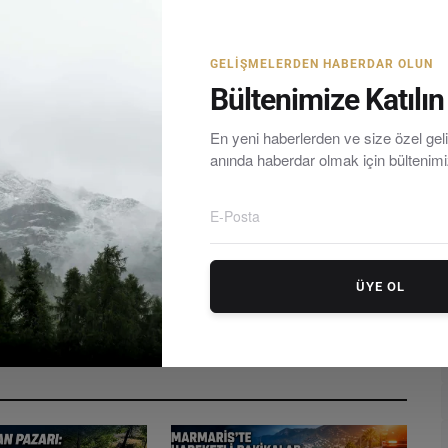
GELIŞMELERDEN HABERDAR OLUN
Bültenimize Katılın
rum yarımadasındaki en güncel haberleri tarafsız olarak
En yeni haberlerden ve size özel ge
anında haberdar olmak için bültenim
ÜYE OL