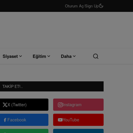
Oturum Aç
/
Sign Up
Siyaset
Eğitim
Daha
TAKIP ET!..
X (Twitter)
Instagram
Facebook
YouTube