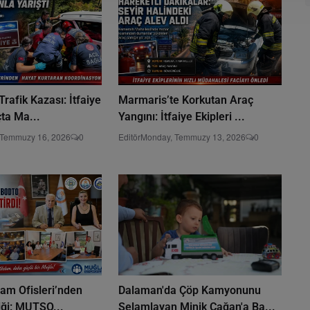
rafik Kazası: İtfaiye
Marmaris’te Korkutan Araç
çta Ma...
Yangını: İtfaiye Ekipleri ...
 Temmuzy 16, 2026
0
Editör
Monday, Temmuzy 13, 2026
0
dam Ofisleri’nden
Dalaman'da Çöp Kamyonunu
liği: MUTSO...
Selamlayan Minik Çağan'a Ba...