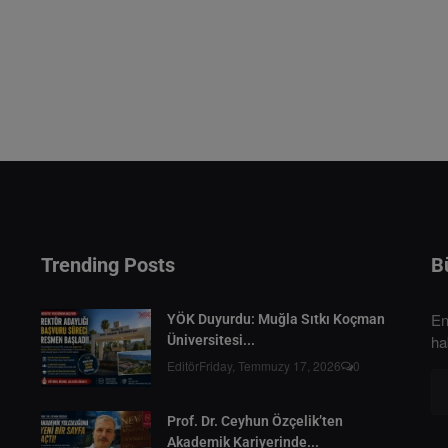
Trending Posts
B
En
YÖK Duyurdu: Muğla Sıtkı Koçman
ha
Üniversitesi...
Editör
Friday, Temmuzy 17, 2026
0
Prof. Dr. Ceyhun Özçelik’ten
Akademik Kariyerinde...