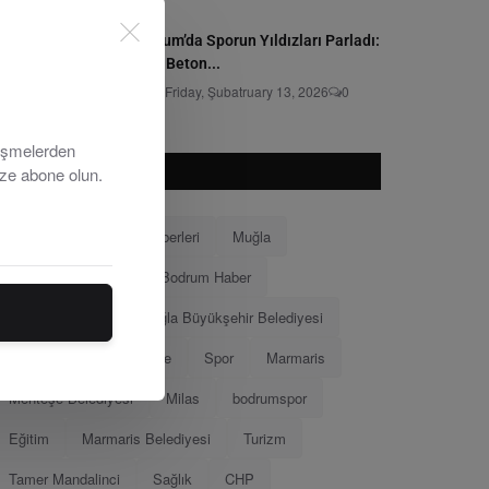
Bodrum’da Sporun Yıldızları Parladı:
Grey Beton...
Editör
Friday, Şubatruary 13, 2026
0
lişmelerden
ize abone olun.
POPÜLER ETKILETLER
Bodrum
Bodrum Haberleri
Muğla
Bodrum Belediyesi
Bodrum Haber
Muğla Haberleri
Muğla Büyükşehir Belediyesi
Ahmet Aras
Menteşe
Spor
Marmaris
Menteşe Belediyesi
Milas
bodrumspor
Eğitim
Marmaris Belediyesi
Turizm
Tamer Mandalinci
Sağlık
CHP