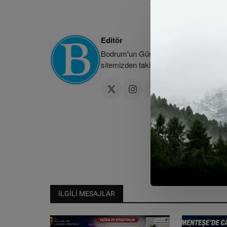
Editör
Bodrum'un Güncel Haber Kaynağı | Bod
sitemizden takip edebilirsiniz.
İLGILI MESAJLAR