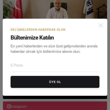
GELIŞMELERDEN HABERDAR OLUN
Bültenimize Katılın
Bodrum'u ve Bodrum Belediyesini Yasa Boğan Ölüm
En yeni haberlerden ve size özel gelişmelerden anında
Editör
Monday, March 12, 2018
0
haberdar olmak için bültenimize abone olun.
Bodrum Belediye Meclis Üyesi ve Belediye Başkan Yardımcısı
İsmail Altındağ ge...
TAKIP ET!..
ÜYE OL
X (Twitter)
Instagram