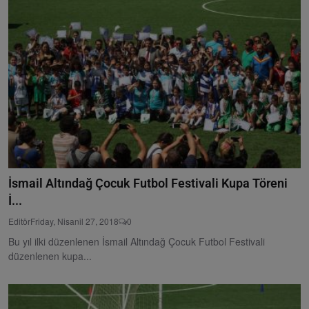
İsmail Altındağ Çocuk Futbol Festivali Kupa Töreni
İ...
Editör
Friday, Nisanil 27, 2018
0
Bu yıl ilki düzenlenen İsmail Altındağ Çocuk Futbol Festivali
düzenlenen kupa...