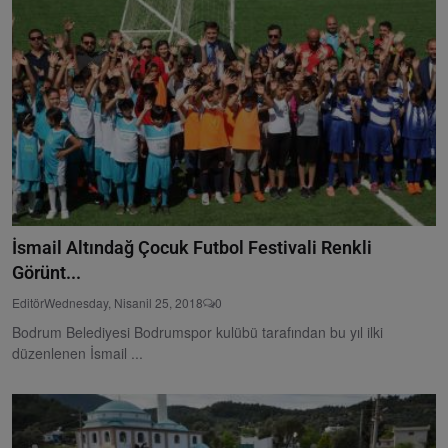
İsmail Altındağ Çocuk Futbol Festivali Renkli
Görünt...
Editör
Wednesday, Nisanil 25, 2018
0
Bodrum Belediyesi Bodrumspor kulübü tarafından bu yıl ilki
düzenlenen İsmail ...