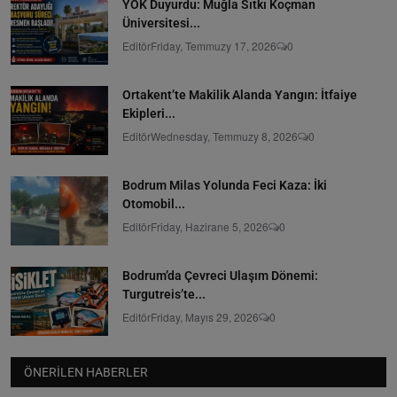
YÖK Duyurdu: Muğla Sıtkı Koçman
Üniversitesi...
Editör
Friday, Temmuzy 17, 2026
0
Ortakent’te Makilik Alanda Yangın: İtfaiye
Ekipleri...
Editör
Wednesday, Temmuzy 8, 2026
0
Bodrum Milas Yolunda Feci Kaza: İki
Otomobil...
Editör
Friday, Hazirane 5, 2026
0
Bodrum’da Çevreci Ulaşım Dönemi:
Turgutreis’te...
Editör
Friday, Mayıs 29, 2026
0
ÖNERILEN HABERLER