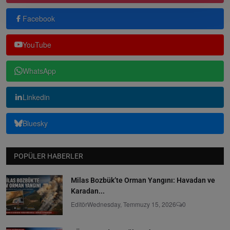
Facebook
YouTube
WhatsApp
Linkedin
Bluesky
POPÜLER HABERLER
Milas Bozbük’te Orman Yangını: Havadan ve
Karadan...
Editör
Wednesday, Temmuzy 15, 2026
0