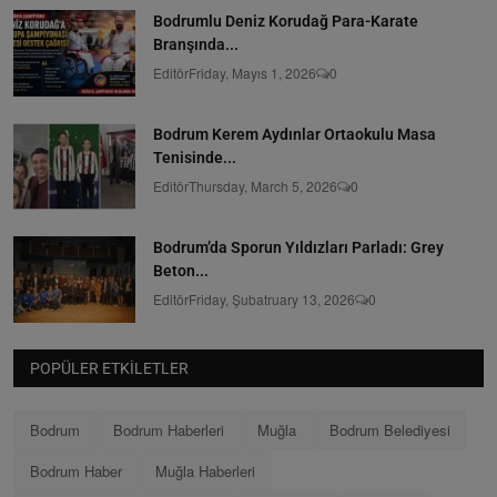
Bodrumlu Deniz Korudağ Para-Karate
Branşında...
Editör
Friday, Mayıs 1, 2026
0
Bodrum Kerem Aydınlar Ortaokulu Masa
Tenisinde...
Editör
Thursday, March 5, 2026
0
Bodrum’da Sporun Yıldızları Parladı: Grey
Beton...
Editör
Friday, Şubatruary 13, 2026
0
POPÜLER ETKILETLER
Bodrum
Bodrum Haberleri
Muğla
Bodrum Belediyesi
Bodrum Haber
Muğla Haberleri