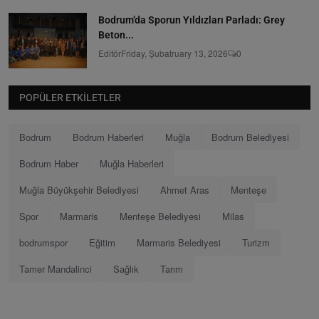
Bodrum’da Sporun Yıldızları Parladı: Grey
Beton...
Editör
Friday, Şubatruary 13, 2026
0
POPÜLER ETKILETLER
Bodrum
Bodrum Haberleri
Muğla
Bodrum Belediyesi
Bodrum Haber
Muğla Haberleri
Muğla Büyükşehir Belediyesi
Ahmet Aras
Menteşe
Spor
Marmaris
Menteşe Belediyesi
Milas
bodrumspor
Eğitim
Marmaris Belediyesi
Turizm
Tamer Mandalinci
Sağlık
Tarım