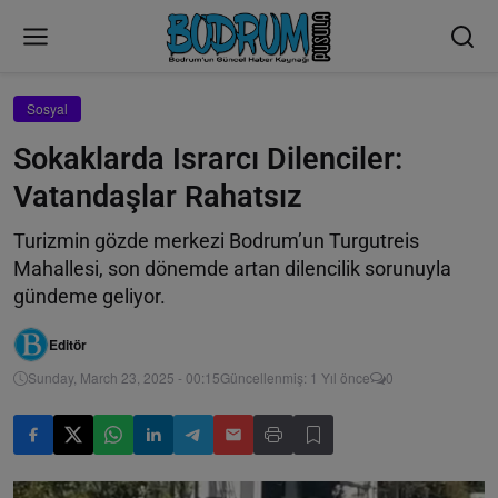
Sosyal
Sokaklarda Israrcı Dilenciler:
Vatandaşlar Rahatsız
Turizmin gözde merkezi Bodrum’un Turgutreis
Mahallesi, son dönemde artan dilencilik sorunuyla
gündeme geliyor.
Editör
Sunday, March 23, 2025 - 00:15
Güncellenmiş: 1 Yıl önce
0