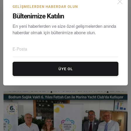
GELIŞMELERDEN HABERDAR OLUN
Bültenimize Katılın
En yeni haberlerden ve size özel gelişmelerden anında
haberdar olmak için bültenimize abone olun.
ÜYE OL
Bodrum’da Mezuniyet Coşkusu Ve Şenlik Bir Arada: 4. ...
Editör
Friday, Mayıs 15, 2026
0