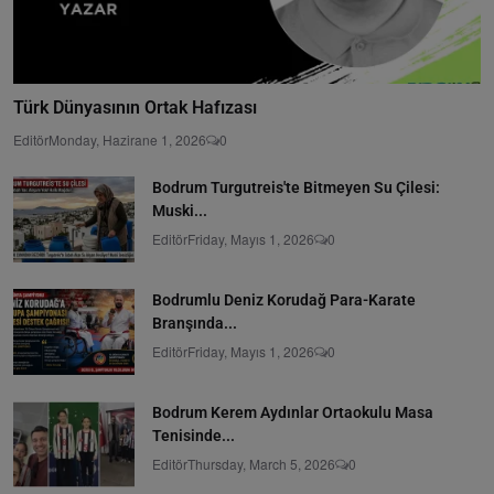
Türk Dünyasının Ortak Hafızası
Editör
Monday, Hazirane 1, 2026
0
Bodrum Turgutreis'te Bitmeyen Su Çilesi:
Muski...
Editör
Friday, Mayıs 1, 2026
0
Bodrumlu Deniz Korudağ Para-Karate
Branşında...
Editör
Friday, Mayıs 1, 2026
0
Bodrum Kerem Aydınlar Ortaokulu Masa
Tenisinde...
Editör
Thursday, March 5, 2026
0