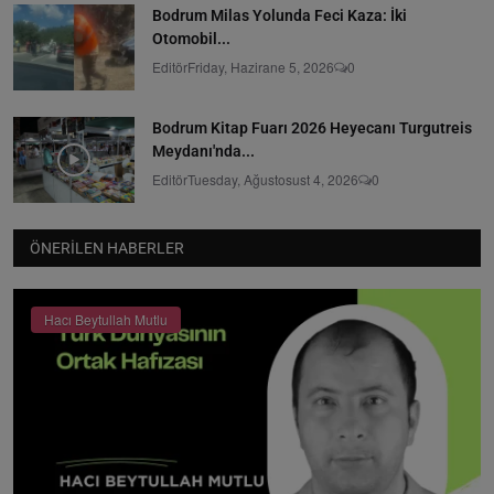
Bodrum Milas Yolunda Feci Kaza: İki
Otomobil...
Editör
Friday, Hazirane 5, 2026
0
Bodrum Kitap Fuarı 2026 Heyecanı Turgutreis
Meydanı'nda...
Editör
Tuesday, Ağustosust 4, 2026
0
ÖNERILEN HABERLER
Hacı Beytullah Mutlu