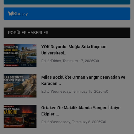
Bluesky
POPÜLER HABERLER
YÖK Duyurdu: Muğla Sıtkı Koçman
Üniversitesi...
Editör
Friday, Temmuzy 17, 2026
0
Milas Bozbük’te Orman Yangını: Havadan ve
Karadan...
Editör
Wednesday, Temmuzy 15, 2026
0
Ortakent’te Makilik Alanda Yangın: İtfaiye
Ekipleri...
Editör
Wednesday, Temmuzy 8, 2026
0