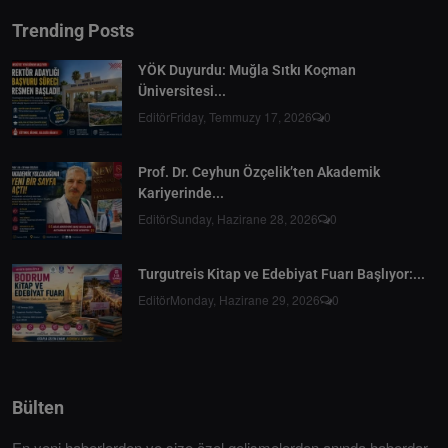
Trending Posts
YÖK Duyurdu: Muğla Sıtkı Koçman
Üniversitesi...
Editör
Friday, Temmuzy 17, 2026
0
Prof. Dr. Ceyhun Özçelik’ten Akademik
Kariyerinde...
Editör
Sunday, Hazirane 28, 2026
0
Turgutreis Kitap ve Edebiyat Fuarı Başlıyor:...
Editör
Monday, Hazirane 29, 2026
0
Bülten
En yeni haberlerden ve size özel gelişmelerden anında haberdar