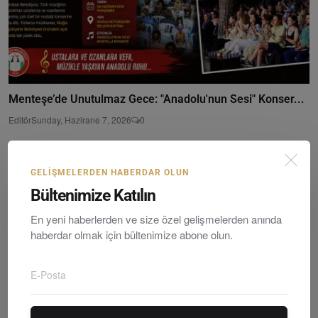
Menteşe’de Unutulmaz Gece: "Anadolu'nun Sesi" Konser...
Editör
Sunday, Hazirane 7, 2026
0
GELIŞMELERDEN HABERDAR OLUN
Bültenimize Katılın
En yeni haberlerden ve size özel gelişmelerden anında
haberdar olmak için bültenimize abone olun.