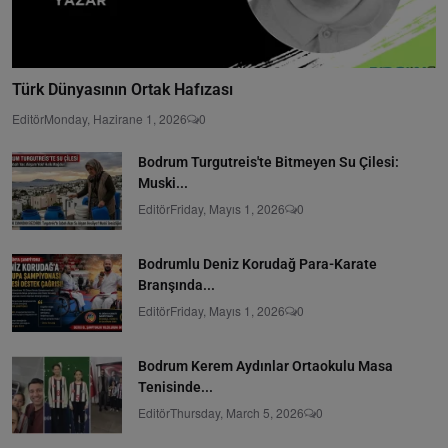
Türk Dünyasının Ortak Hafızası
Editör
Monday, Hazirane 1, 2026
0
Bodrum Turgutreis'te Bitmeyen Su Çilesi:
Muski...
Editör
Friday, Mayıs 1, 2026
0
Bodrumlu Deniz Korudağ Para-Karate
Branşında...
Editör
Friday, Mayıs 1, 2026
0
Bodrum Kerem Aydınlar Ortaokulu Masa
Tenisinde...
Editör
Thursday, March 5, 2026
0