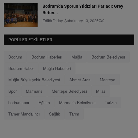
Bodrum’da Sporun Yıldızları Parladı: Grey
Beton...
Editör
Friday, Şubatruary 13, 2026
0
POPÜLER ETKILETLER
Bodrum
Bodrum Haberleri
Muğla
Bodrum Belediyesi
Bodrum Haber
Muğla Haberleri
Muğla Büyükşehir Belediyesi
Ahmet Aras
Menteşe
Spor
Marmaris
Menteşe Belediyesi
Milas
bodrumspor
Eğitim
Marmaris Belediyesi
Turizm
Tamer Mandalinci
Sağlık
Tarım