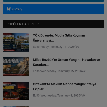
Bluesky
POPÜLER HABERLER
YÖK Duyurdu: Muğla Sıtkı Koçman
Üniversitesi...
Editör
Friday, Temmuzy 17, 2026
0
Milas Bozbük’te Orman Yangını: Havadan ve
Karadan...
Editör
Wednesday, Temmuzy 15, 2026
0
Ortakent’te Makilik Alanda Yangın: İtfaiye
Ekipleri...
Editör
Wednesday, Temmuzy 8, 2026
0