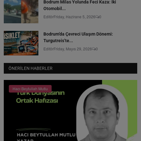
Bodrum Milas Yolunda Feci Kaza: İki
Otomobil...
Editör
Friday, Hazirane 5, 2026
0
Bodrum’da Çevreci Ulaşım Dönemi:
Turgutreis’te...
Editör
Friday, Mayıs 29, 2026
0
ÖNERILEN HABERLER
Hacı Beytullah Mutlu