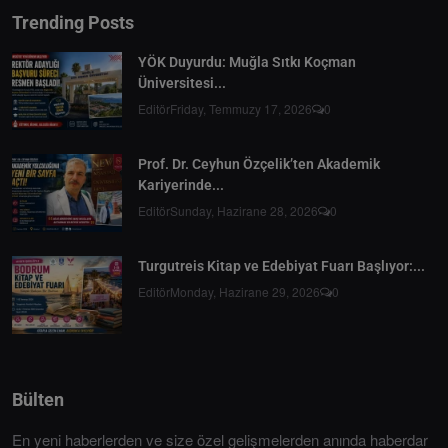
Trending Posts
YÖK Duyurdu: Muğla Sıtkı Koçman
Üniversitesi...
Editör
Friday, Temmuzy 17, 2026
0
Prof. Dr. Ceyhun Özçelik’ten Akademik
Kariyerinde...
Editör
Sunday, Hazirane 28, 2026
0
Turgutreis Kitap ve Edebiyat Fuarı Başlıyor:...
Editör
Monday, Hazirane 29, 2026
0
Bülten
En yeni haberlerden ve size özel gelişmelerden anında haberdar