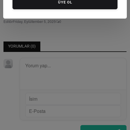
ÜYE OL
Menteşe Belediyesi’nden Yılbaşından Bu Yana 21 Bin 5...
Editör
Friday, Eylültember 5, 2025
0
YORUMLAR (
0
)