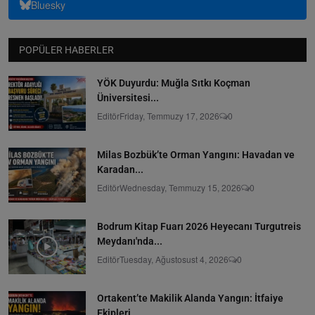
Bluesky
POPÜLER HABERLER
YÖK Duyurdu: Muğla Sıtkı Koçman
Üniversitesi...
Editör
Friday, Temmuzy 17, 2026
0
Milas Bozbük’te Orman Yangını: Havadan ve
Karadan...
Editör
Wednesday, Temmuzy 15, 2026
0
Bodrum Kitap Fuarı 2026 Heyecanı Turgutreis
Meydanı'nda...
Editör
Tuesday, Ağustosust 4, 2026
0
Ortakent’te Makilik Alanda Yangın: İtfaiye
Ekipleri...