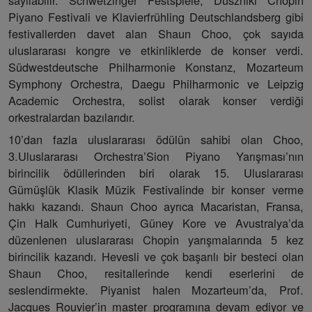
sayılabilir. Schwetzinger Festspiele, Duszniki Chopin
Piyano Festivali ve Klavierfrühling Deutschlandsberg gibi
festivallerden davet alan Shaun Choo, çok sayıda
uluslararası kongre ve etkinliklerde de konser verdi.
Südwestdeutsche Philharmonie Konstanz, Mozarteum
Symphony Orchestra, Daegu Philharmonic ve Leipzig
Academic Orchestra, solist olarak konser verdiği
orkestralardan bazılarıdır.
10’dan fazla uluslararası ödülün sahibi olan Choo,
3.Uluslararası Orchestra’Sion Piyano Yarışması’nın
birincilik ödüllerinden biri olarak 15. Uluslararası
Gümüşlük Klasik Müzik Festivalinde bir konser verme
hakkı kazandı. Shaun Choo ayrıca Macaristan, Fransa,
Çin Halk Cumhuriyeti, Güney Kore ve Avustralya’da
düzenlenen uluslararası Chopin yarışmalarında 5 kez
birincilik kazandı. Hevesli ve çok başarılı bir besteci olan
Shaun Choo, resitallerinde kendi eserlerini de
seslendirmekte. Piyanist halen Mozarteum’da, Prof.
Jacques Rouvier’in master programına devam ediyor ve