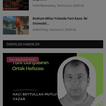
Editör
Wednesday, Temmuzy 8, 2026
0
Bodrum Milas Yolunda Feci Kaza: İki
Otomobil...
Editör
Friday, Hazirane 5, 2026
0
ÖNERILEN HABERLER
Hacı Beytullah Mutlu