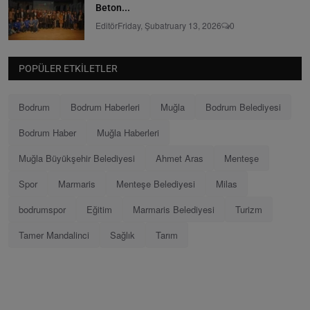
Beton...
Editör
Friday, Şubatruary 13, 2026
0
POPÜLER ETKILETLER
Bodrum
Bodrum Haberleri
Muğla
Bodrum Belediyesi
Bodrum Haber
Muğla Haberleri
Muğla Büyükşehir Belediyesi
Ahmet Aras
Menteşe
Spor
Marmaris
Menteşe Belediyesi
Milas
bodrumspor
Eğitim
Marmaris Belediyesi
Turizm
Tamer Mandalinci
Sağlık
Tarım