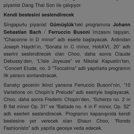
piyanist Dang Thai Son ile çalışıyor.
Kendi bestesini seslendirecek
Singapurlu piyanist
’teki programına
Gümüşlük
Johann
/
imzasını taşıyan,
Sebastian Bach
Ferruccio Busoni
“Chaconne in D minor” adlı eserle başlayacak. Ardından
Joseph Haydn’ın, “Sonata in C minor, HobXVI, 20” adlı
eserini seslendirecek olan Choo, daha sonra Claude
Debussy’den, “L’Isle Joyeuse” ve Nikolai Kapustin’ten,
“Concert Etude, no. 3 "Toccatina" adlı yapıtlarla programın
ilk yarısını sonlandıracak.
Sanatçı gecenin ikinci yarısına Ferruccio Busoni’nin, “10
Variations on Chopin’s Prelude” adlı eseriyle başlayacak.
Choo, daha sonra Frederic Chopin’den, “Scherzo no. 2 in
B flat minor Op. 31” ve “Ballade no. 4 in F minor, Op. 52”
adlı eserleri seslendirecek. Programın kapanışında kendi
bestesine yer verecek olan Shaun Choo, “Rondo
Fashionisto” adlı yapıtla geceye veda edecek.