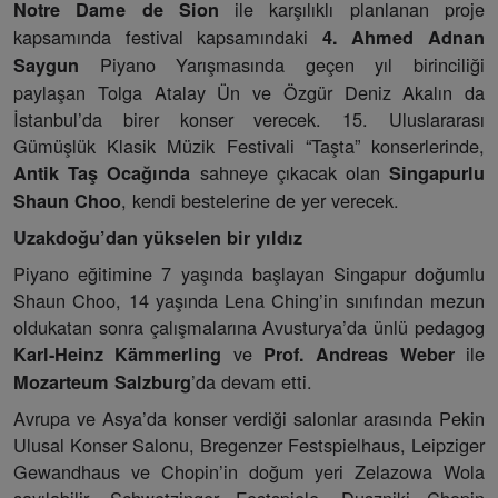
ile karşılıklı planlanan proje
Notre Dame de Sion
kapsamında festival kapsamındaki
4. Ahmed Adnan
Piyano Yarışmasında geçen yıl birinciliği
Saygun
paylaşan Tolga Atalay Ün ve Özgür Deniz Akalın da
İstanbul’da birer konser verecek. 15. Uluslararası
Gümüşlük Klasik Müzik Festivali “Taşta” konserlerinde,
sahneye çıkacak olan
Antik Taş Ocağında
Singapurlu
, kendi bestelerine de yer verecek.
Shaun Choo
Uzakdoğu’dan yükselen bir yıldız
Piyano eğitimine 7 yaşında başlayan Singapur doğumlu
Shaun Choo, 14 yaşında Lena Ching’in sınıfından mezun
oldukatan sonra çalışmalarına Avusturya’da ünlü pedagog
ve
ile
Karl-Heinz Kämmerling
Prof. Andreas Weber
’da devam etti.
Mozarteum Salzburg
Avrupa ve Asya’da konser verdiği salonlar arasında Pekin
Ulusal Konser Salonu, Bregenzer Festspielhaus, Leipziger
Gewandhaus ve Chopin’in doğum yeri Zelazowa Wola