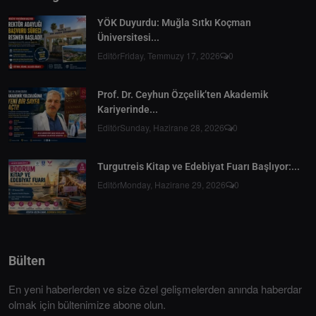
YÖK Duyurdu: Muğla Sıtkı Koçman
Üniversitesi...
Editör
Friday, Temmuzy 17, 2026
0
Prof. Dr. Ceyhun Özçelik’ten Akademik
Kariyerinde...
Editör
Sunday, Hazirane 28, 2026
0
Turgutreis Kitap ve Edebiyat Fuarı Başlıyor:...
Editör
Monday, Hazirane 29, 2026
0
Bülten
En yeni haberlerden ve size özel gelişmelerden anında haberdar
olmak için bültenimize abone olun.