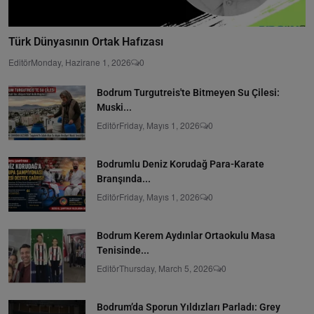
Türk Dünyasının Ortak Hafızası
Editör
Monday, Hazirane 1, 2026
0
Bodrum Turgutreis'te Bitmeyen Su Çilesi:
Muski...
Editör
Friday, Mayıs 1, 2026
0
Bodrumlu Deniz Korudağ Para-Karate
Branşında...
Editör
Friday, Mayıs 1, 2026
0
Bodrum Kerem Aydınlar Ortaokulu Masa
Tenisinde...
Editör
Thursday, March 5, 2026
0
Bodrum’da Sporun Yıldızları Parladı: Grey