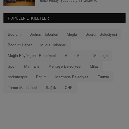
Editör
Friday, Şubatruary 13, 2026
0
POPÜLER ETKILETLER
Bodrum
Bodrum Haberleri
Muğla
Bodrum Belediyesi
Bodrum Haber
Muğla Haberleri
Muğla Büyükşehir Belediyesi
Ahmet Aras
Menteşe
Spor
Marmaris
Menteşe Belediyesi
Milas
bodrumspor
Eğitim
Marmaris Belediyesi
Turizm
Tamer Mandalinci
Sağlık
CHP