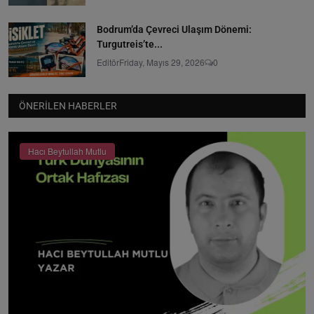
Bodrum’da Çevreci Ulaşım Dönemi:
Turgutreis’te...
Editör
Friday, Mayıs 29, 2026
0
ÖNERILEN HABERLER
Hacı Beytullah Mutlu