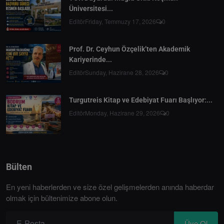
Üniversitesi...
Editör
Friday, Temmuzy 17, 2026
0
Prof. Dr. Ceyhun Özçelik’ten Akademik
Kariyerinde...
Editör
Sunday, Hazirane 28, 2026
0
Turgutreis Kitap ve Edebiyat Fuarı Başlıyor:...
Editör
Monday, Hazirane 29, 2026
0
Bülten
En yeni haberlerden ve size özel gelişmelerden anında haberdar
olmak için bültenimize abone olun.
Üye Ol