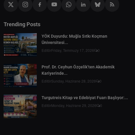
Trending Posts
YÖK Duyurdu: Muğla Sıtkı Koçman
Üniversitesi...
Editör
Friday, Temmuzy 17, 2026
0
Prof. Dr. Ceyhun Özçelik’ten Akademik
Kariyerinde...
Editör
Sunday, Hazirane 28, 2026
0
Turgutreis Kitap ve Edebiyat Fuarı Başlıyor:...
Editör
Monday, Hazirane 29, 2026
0