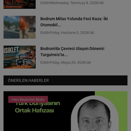
Editör
Wednesday, Temmuzy 8, 2026
0
Bodrum Milas Yolunda Feci Kaza: İki
Otomobil...
Editör
Friday, Hazirane 5, 2026
0
Bodrum’da Çevreci Ulaşım Dönemi:
Turgutreis’te...
Editör
Friday, Mayıs 29, 2026
0
ÖNERILEN HABERLER
Hacı Beytullah Mutlu