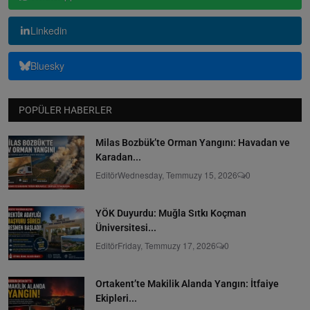
Linkedin
Bluesky
POPÜLER HABERLER
Milas Bozbük’te Orman Yangını: Havadan ve
Karadan...
Editör
Wednesday, Temmuzy 15, 2026
0
YÖK Duyurdu: Muğla Sıtkı Koçman
Üniversitesi...
Editör
Friday, Temmuzy 17, 2026
0
Ortakent’te Makilik Alanda Yangın: İtfaiye
Ekipleri...