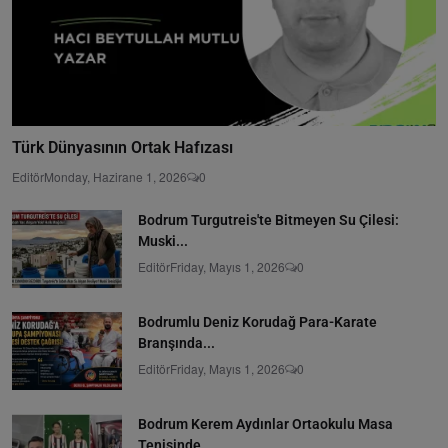
Türk Dünyasının Ortak Hafızası
Editör
Monday, Hazirane 1, 2026
0
Bodrum Turgutreis'te Bitmeyen Su Çilesi:
Muski...
Editör
Friday, Mayıs 1, 2026
0
Bodrumlu Deniz Korudağ Para-Karate
Branşında...
Editör
Friday, Mayıs 1, 2026
0
Bodrum Kerem Aydınlar Ortaokulu Masa
Tenisinde...