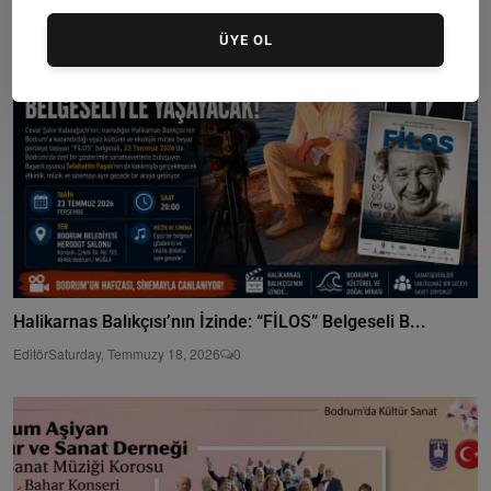
ÜYE OL
Halikarnas Balıkçısı’nın İzinde: “FİLOS” Belgeseli B...
Editör
Saturday, Temmuzy 18, 2026
0