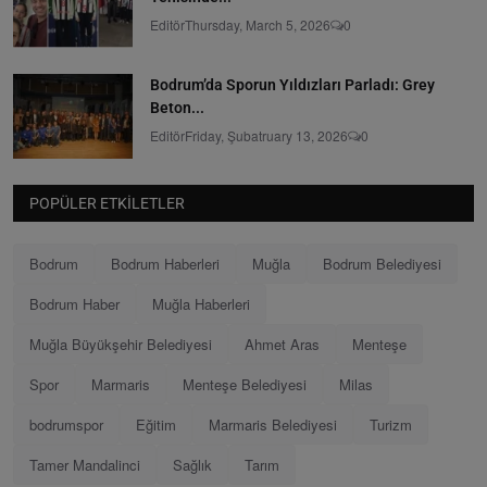
Editör
Thursday, March 5, 2026
0
Bodrum’da Sporun Yıldızları Parladı: Grey
Beton...
Editör
Friday, Şubatruary 13, 2026
0
POPÜLER ETKILETLER
Bodrum
Bodrum Haberleri
Muğla
Bodrum Belediyesi
Bodrum Haber
Muğla Haberleri
Muğla Büyükşehir Belediyesi
Ahmet Aras
Menteşe
Spor
Marmaris
Menteşe Belediyesi
Milas
bodrumspor
Eğitim
Marmaris Belediyesi
Turizm
Tamer Mandalinci
Sağlık
Tarım