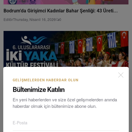
Bodrum’da Girişimci Kadınlar Bahar Şenliği: 43 Üreti...
Editör
Thursday, Nisanil 16, 2026
0
GELIŞMELERDEN HABERDAR OLUN
Bültenimize Katılın
En yeni haberlerden ve size özel gelişmelerden anında
haberdar olmak için bültenimize abone olun.
6. Uluslararası İki Yaka Kültür Festivali Başlıyor: ...
Editör
Saturday, Mayıs 2, 2026
0