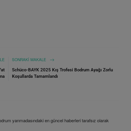
LE
SONRAKI MAKALE
Yat
Schüco-BAYK 2025 Kış Trofesi Bodrum Ayağı Zorlu
ına
Koşullarda Tamamlandı
rum yarımadasındaki en güncel haberleri tarafsız olarak