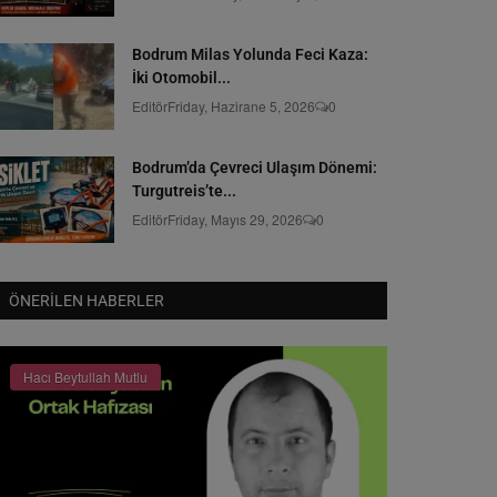
Bodrum Milas Yolunda Feci Kaza:
İki Otomobil...
Editör
Friday, Hazirane 5, 2026
0
Bodrum’da Çevreci Ulaşım Dönemi:
Turgutreis’te...
Editör
Friday, Mayıs 29, 2026
0
ÖNERILEN HABERLER
Hacı Beytullah Mutlu