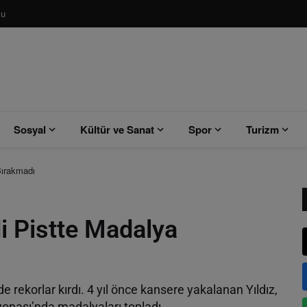
su
Sosyal
Kültür ve Sanat
Spor
Turizm
Bırakmadı
i Pistte Madalya
e rekorlar kırdı. 4 yıl önce kansere yakalanan Yıldız,
onası’nda madalyaları topladı.