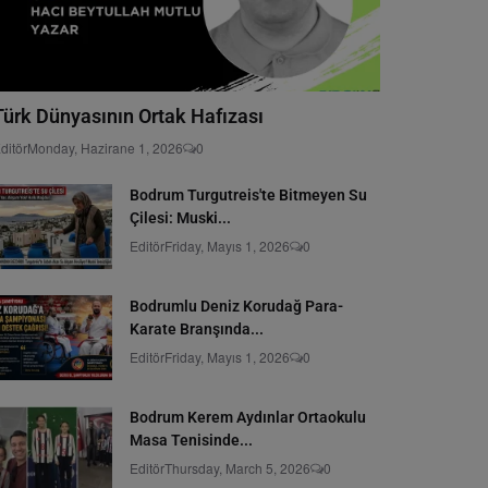
Türk Dünyasının Ortak Hafızası
ditör
Monday, Hazirane 1, 2026
0
Bodrum Turgutreis'te Bitmeyen Su
Çilesi: Muski...
Editör
Friday, Mayıs 1, 2026
0
Bodrumlu Deniz Korudağ Para-
Karate Branşında...
Editör
Friday, Mayıs 1, 2026
0
Bodrum Kerem Aydınlar Ortaokulu
Masa Tenisinde...
Editör
Thursday, March 5, 2026
0