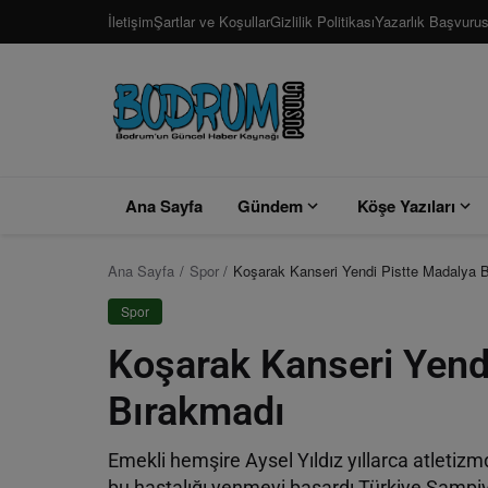
İletişim
Şartlar ve Koşullar
Gizlilik Politikası
Yazarlık Başvuru
Ana Sayfa
Gündem
Köşe Yazıları
Ana Sayfa
Spor
Koşarak Kanseri Yendi Pistte Madalya 
Spor
Koşarak Kanseri Yend
Bırakmadı
Emekli hemşire Aysel Yıldız yıllarca atletizmd
bu hastalığı yenmeyi başardı Türkiye Şampiy