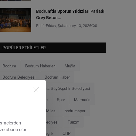
Bodrum’da Sporun Yıldızları Parladı:
Grey Beton...
Editör
Friday, Şubatruary 13, 2026
0
POPÜLER ETKILETLER
Bodrum
Bodrum Haberleri
Muğla
Bodrum Belediyesi
Bodrum Haber
Muğla Haberleri
Muğla Büyükşehir Belediyesi
Ahmet Aras
Menteşe
Spor
Marmaris
Menteşe Belediyesi
Milas
bodrumspor
Eğitim
Marmaris Belediyesi
Turizm
lişmelerden
ize abone olun.
Tamer Mandalinci
Sağlık
CHP