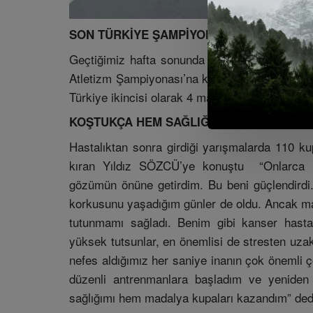
SON TÜRKİYE ŞAMPİYONASINDA YİNE ŞA
Geçtiğimiz hafta sonunda İstanbul Ataköy At
Atletizm Şampiyonası’na katılan Yıldız 800m 
Türkiye ikincisi olarak 4 madalya kazandı.
KOŞTUKÇA HEM SAĞLIĞIMI HEM MADALYA
Hastalıktan sonra girdiği yarışmalarda 110 k
kıran Yıldız SÖZCÜ’ye konuştu “Onlarca ül
gözümün önüne getirdim. Bu beni güçlendird
korkusunu yaşadığım günler de oldu. Ancak mar
tutunmamı sağladı. Benim gibi kanser hasta
yüksek tutsunlar, en önemlisi de stresten uza
nefes aldığımız her saniye inanın çok önemli ç
düzenli antrenmanlara başladım ve yenide
sağlığımı hem madalya kupaları kazandım” ded