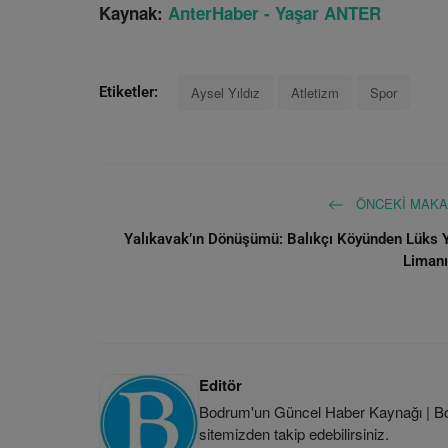
Kaynak:
AnterHaber - Yaşar ANTER
Aysel Yıldız
Atletizm
Spor
Etiketler:
ÖNCEKI MAKA
Yalıkavak’ın Dönüşümü: Balıkçı Köyünden Lüks 
Liman
Editör
Bodrum'un Güncel Haber Kaynağı | Bod
sitemizden takip edebilirsiniz.