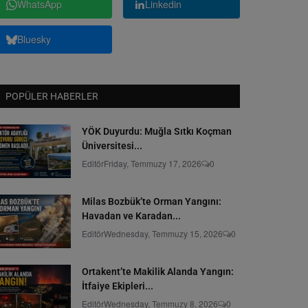
WhatsApp
Linkedin
Bluesky
POPÜLER HABERLER
YÖK Duyurdu: Muğla Sıtkı Koçman
Üniversitesi...
Editör
Friday, Temmuzy 17, 2026
0
Milas Bozbük’te Orman Yangını:
Havadan ve Karadan...
Editör
Wednesday, Temmuzy 15, 2026
0
Ortakent’te Makilik Alanda Yangın:
İtfaiye Ekipleri...
Editör
Wednesday, Temmuzy 8, 2026
0