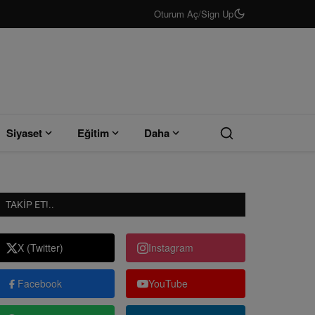
Oturum Aç
/
Sign Up
Siyaset
Eğitim
Daha
TAKIP ET!..
X (Twitter)
Instagram
Facebook
YouTube