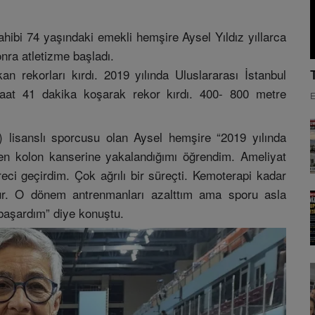
ahibi 74 yaşındaki emekli hemşire Aysel Yıldız yıllarca
onra atletizme başladı.
 rekorları kırdı. 2019 yılında Uluslararası İstanbul
aat 41 dakika koşarak rekor kırdı. 400- 800 metre
E
) lisanslı sporcusu olan Aysel hemşire “2019 yılında
en kolon kanserine yakalandığımı öğrendim. Ameliyat
eci geçirdim. Çok ağrılı bir süreçti. Kemoterapi kadar
ur. O dönem antrenmanları azalttım ama sporu asla
başardım” diye konuştu.