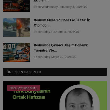
Ekipleri...
Editör
Wednesday, Temmuzy 8, 2026
0
Bodrum Milas Yolunda Feci Kaza: İki
Otomobil...
Editör
Friday, Hazirane 5, 2026
0
Bodrum’da Çevreci Ulaşım Dönemi:
Turgutreis’te...
Editör
Friday, Mayıs 29, 2026
0
ÖNERILEN HABERLER
Hacı Beytullah Mutlu