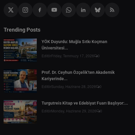
Trending Posts
YÖK Duyurdu: Muğla Sıtkı Koçman
Üniversitesi...
Editör
Friday, Temmuzy 17, 2026
0
Prof. Dr. Ceyhun Özçelik’ten Akademik
Kariyerinde...
Editör
Sunday, Hazirane 28, 2026
0
Turgutreis Kitap ve Edebiyat Fuarı Başlıyor:...
Editör
Monday, Hazirane 29, 2026
0