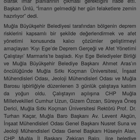
olarak imar planlarının çıkması gerektiğini ifade etti.
Başkan Ünlü, “İmarın gelmediği her gün felaketlere zemin
hazırlıyor” dedi.
Muğla Büyükşehir Belediyesi tarafından bölgenin deprem
risklerini kapsamlı bir şekilde değerlendirmek ve afet
yönetimi konusunda kalıcı çözümler geliştirmeyi
amaçlayan ‘Kıyı Ege’de Deprem Gerçeği ve Afet Yönetimi
Çalıştayı’ Marmaris’te başladı. Kıyı Ege Belediyeler Birliği
ve Muğla Büyükşehir Belediye Başkanı Ahmet Aras’ın
öncülüğünde Muğla Sıtkı Koçman Üniversitesi, İnşaat
Mühendisleri Odası, Jeoloji Mühendisleri Odası ve Muğla
Barosu işbirliğiyle düzenlenen 3 günlük çalıştaya katılım
da yoğun oldu. Çalıştayın açılışına CHP Muğla
Milletvekilleri Cumhur Uzun, Gizem Özcan, Süreyya Öneş
Derici, Muğla Sıtkı Koçman Üniversitesi Rektörü Prof. Dr.
Turhan Kaçar, Muğla Baro Başkanı Av. Levent Akgün,
İnşaat Mühendisleri Odası Genel Başkanı Nusret Suna ve
Jeoloji Mühendisleri Odası Genel Başkanı Hüseyin Alan,
CHP Muğla İl Başkanı Zekican Balcı, ilçe belediye