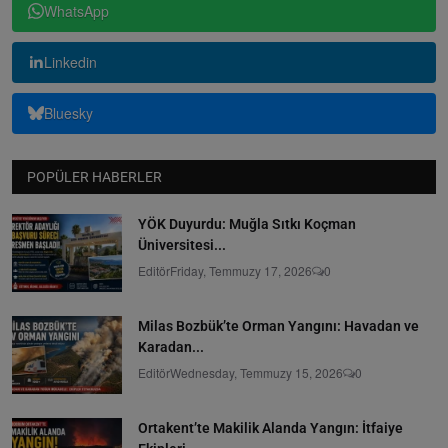
WhatsApp
Linkedin
Bluesky
POPÜLER HABERLER
YÖK Duyurdu: Muğla Sıtkı Koçman
Üniversitesi...
Editör
Friday, Temmuzy 17, 2026
0
Milas Bozbük’te Orman Yangını: Havadan ve
Karadan...
Editör
Wednesday, Temmuzy 15, 2026
0
Ortakent’te Makilik Alanda Yangın: İtfaiye