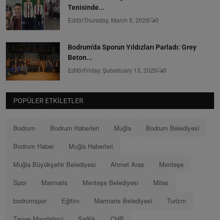
Tenisinde...
Editör
Thursday, March 5, 2026
0
Bodrum’da Sporun Yıldızları Parladı: Grey
Beton...
Editör
Friday, Şubatruary 13, 2026
0
POPÜLER ETKILETLER
Bodrum
Bodrum Haberleri
Muğla
Bodrum Belediyesi
Bodrum Haber
Muğla Haberleri
Muğla Büyükşehir Belediyesi
Ahmet Aras
Menteşe
Spor
Marmaris
Menteşe Belediyesi
Milas
bodrumspor
Eğitim
Marmaris Belediyesi
Turizm
Tamer Mandalinci
Sağlık
CHP