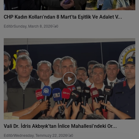
CHP Kadın Kolları’ndan 8 Mart’ta Eşitlik Ve Adalet V...
Editör
Sunday, March 8, 2026
0
Vali Dr. İdris Akbıyık’tan İnlice Mahallesi’ndeki Or...
Editör
Wednesday, Temmuzy 22, 2026
0