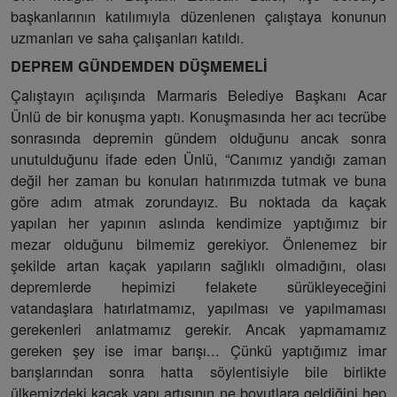
başkanlarının katılımıyla düzenlenen çalıştaya konunun
uzmanları ve saha çalışanları katıldı.
DEPREM GÜNDEMDEN DÜŞMEMELİ
Çalıştayın açılışında Marmaris Belediye Başkanı Acar
Ünlü de bir konuşma yaptı. Konuşmasında her acı tecrübe
sonrasında depremin gündem olduğunu ancak sonra
unutulduğunu ifade eden Ünlü, “Canımız yandığı zaman
değil her zaman bu konuları hatırımızda tutmak ve buna
göre adım atmak zorundayız. Bu noktada da kaçak
yapılan her yapının aslında kendimize yaptığımız bir
mezar olduğunu bilmemiz gerekiyor. Önlenemez bir
şekilde artan kaçak yapıların sağlıklı olmadığını, olası
depremlerde hepimizi felakete sürükleyeceğini
vatandaşlara hatırlatmamız, yapılması ve yapılmaması
gerekenleri anlatmamız gerekir. Ancak yapmamamız
gereken şey ise imar barışı... Çünkü yaptığımız imar
barışlarından sonra hatta söylentisiyle bile birlikte
ülkemizdeki kaçak yapı artışının ne boyutlara geldiğini hep