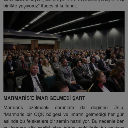
birlikte yaşıyoruz” ifadesini kullandı.
MARMARİS’E İMAR GELMESİ ŞART
Marmaris özelindeki sorunlara da değinen Ünlü,
“Marmaris bir ÖÇK bölgesi ve imarın gelmediği her gün
aslında bu felaketlere bir zemin hazırlıyor. Bu nedenle ben
bu konuda söz sahibi olan bütün yetkililerin bu noktaya