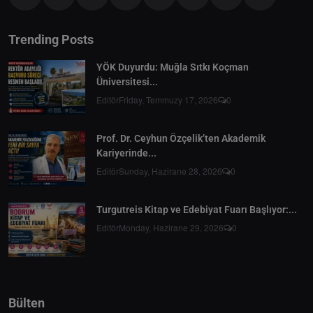
Trending Posts
YÖK Duyurdu: Muğla Sıtkı Koçman
Üniversitesi...
Editör
Friday, Temmuzy 17, 2026
0
Prof. Dr. Ceyhun Özçelik’ten Akademik
Kariyerinde...
Editör
Sunday, Hazirane 28, 2026
0
Turgutreis Kitap ve Edebiyat Fuarı Başlıyor:...
Editör
Monday, Hazirane 29, 2026
0
Bülten