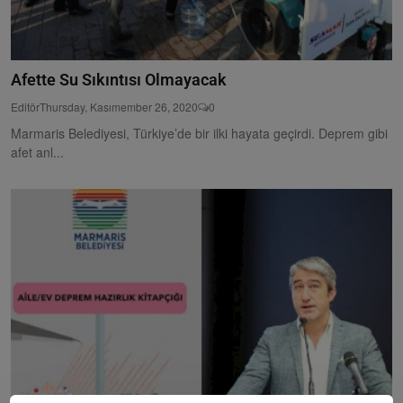
Afette Su Sıkıntısı Olmayacak
Editör
Thursday, Kasımember 26, 2020
0
Marmaris Belediyesi, Türkiye’de bir ilki hayata geçirdi. Deprem gibi
afet anl...