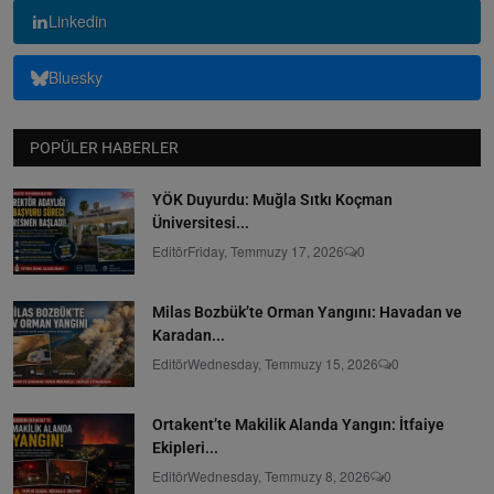
Linkedin
Bluesky
POPÜLER HABERLER
YÖK Duyurdu: Muğla Sıtkı Koçman
Üniversitesi...
Editör
Friday, Temmuzy 17, 2026
0
Milas Bozbük’te Orman Yangını: Havadan ve
Karadan...
Editör
Wednesday, Temmuzy 15, 2026
0
Ortakent’te Makilik Alanda Yangın: İtfaiye
Ekipleri...
Editör
Wednesday, Temmuzy 8, 2026
0