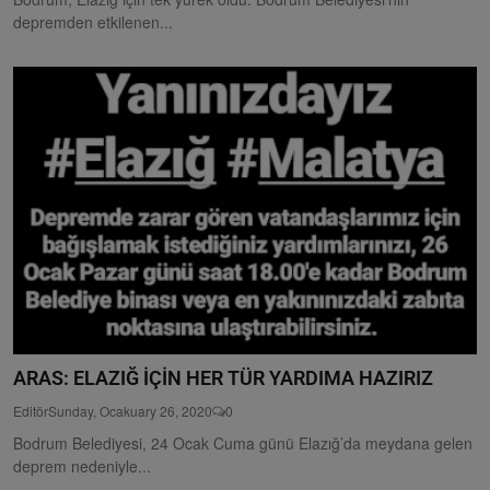
depremden etkilenen...
ARAS: ELAZIĞ İÇİN HER TÜR YARDIMA HAZIRIZ
Editör
Sunday, Ocakuary 26, 2020
0
Bodrum Belediyesi, 24 Ocak Cuma günü Elazığ’da meydana gelen
deprem nedeniyle...