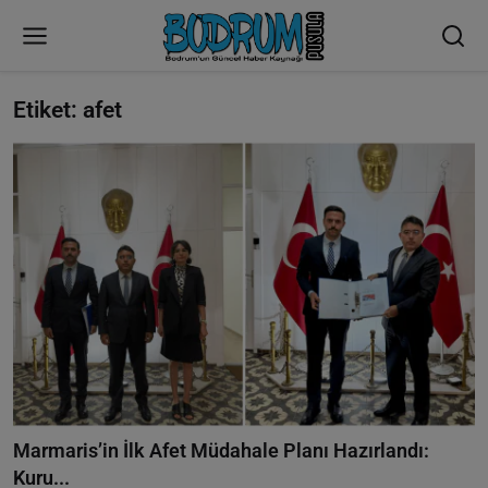
Etiket: afet
Marmaris’in İlk Afet Müdahale Planı Hazırlandı:
Kuru...