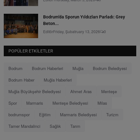
Bodrum’da Sporun Yıldızları Parladı: Grey
Beton...
Editör
Friday, Şubatruary 13, 2026
0
POPÜLER ETKILETLER
Bodrum
Bodrum Haberleri
Muğla
Bodrum Belediyesi
Bodrum Haber
Muğla Haberleri
Muğla Büyükşehir Belediyesi
Ahmet Aras
Menteşe
Spor
Marmaris
Menteşe Belediyesi
Milas
bodrumspor
Eğitim
Marmaris Belediyesi
Turizm
Tamer Mandalinci
Sağlık
Tarım