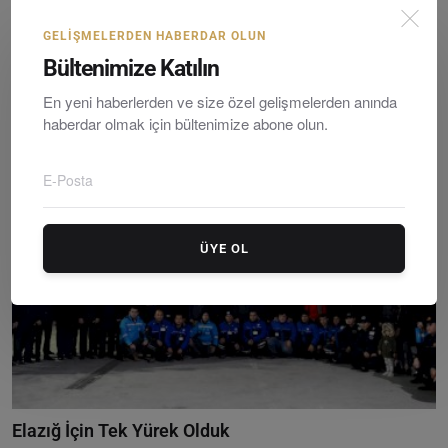
GELIŞMELERDEN HABERDAR OLUN
Deprem Farkındalığı İçin Hazırlık Kitapçığı
Bültenimize Katılın
Editör
Saturday, Hazirane 27, 2020
0
En yeni haberlerden ve size özel gelişmelerden anında
Marmaris Belediyesi ‘Aile / Ev Deprem Hazırlık Kitapçığı’ hazırladı.
haberdar olmak için bültenimize abone olun.
ÜYE OL
Elazığ İçin Tek Yürek Olduk