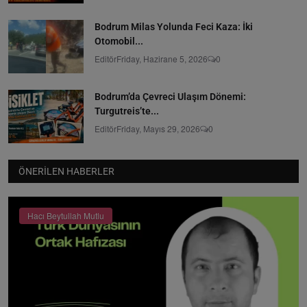
Bodrum Milas Yolunda Feci Kaza: İki
Otomobil...
Editör
Friday, Hazirane 5, 2026
0
Bodrum’da Çevreci Ulaşım Dönemi:
Turgutreis’te...
Editör
Friday, Mayıs 29, 2026
0
ÖNERILEN HABERLER
Hacı Beytullah Mutlu