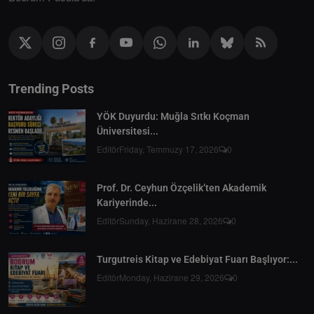
Trending Posts
YÖK Duyurdu: Muğla Sıtkı Koçman
Üniversitesi...
Editör
Friday, Temmuzy 17, 2026
0
Prof. Dr. Ceyhun Özçelik’ten Akademik
Kariyerinde...
Editör
Sunday, Hazirane 28, 2026
0
Turgutreis Kitap ve Edebiyat Fuarı Başlıyor:...
Editör
Monday, Hazirane 29, 2026
0