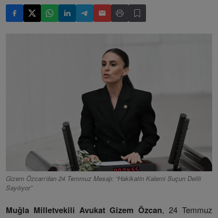
Gizem Özcan’dan 24 Temmuz Mesajı: “Hakikatin Kalemi Suçun Delili
Sayılıyor”
, 24 Temmuz
Muğla Milletvekili Avukat Gizem Özcan