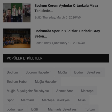
Bodrum Kerem Aydınlar Ortaokulu Masa
Tenisinde...
Editör
Thursday, March 5, 2026
0
Bodrum’da Sporun Yıldızları Parladı: Grey
Beton...
Editör
Friday, Şubatruary 13, 2026
0
POPÜLER ETKILETLER
Bodrum
Bodrum Haberleri
Muğla
Bodrum Belediyesi
Bodrum Haber
Muğla Haberleri
Muğla Büyükşehir Belediyesi
Ahmet Aras
Menteşe
Spor
Marmaris
Menteşe Belediyesi
Milas
bodrumspor
Eğitim
Marmaris Belediyesi
Turizm