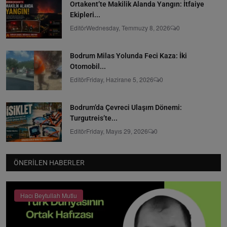
Ortakent’te Makilik Alanda Yangın: İtfaiye
Ekipleri...
Editör
Wednesday, Temmuzy 8, 2026
0
Bodrum Milas Yolunda Feci Kaza: İki
Otomobil...
Editör
Friday, Hazirane 5, 2026
0
Bodrum’da Çevreci Ulaşım Dönemi:
Turgutreis’te...
Editör
Friday, Mayıs 29, 2026
0
ÖNERILEN HABERLER
Hacı Beytullah Mutlu