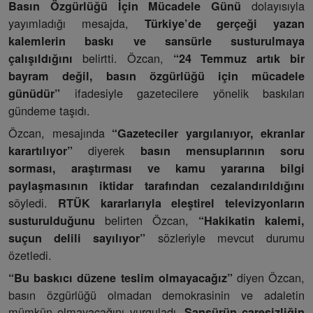
dolayısıyla
Basın Özgürlüğü İçin Mücadele Günü
yayımladığı mesajda,
Türkiye’de gerçeği yazan
kalemlerin baskı ve sansürle susturulmaya
belirtti. Özcan,
çalışıldığını
“24 Temmuz artık bir
bayram değil, basın özgürlüğü için mücadele
ifadesiyle gazetecilere yönelik baskıları
günüdür”
gündeme taşıdı.
Özcan, mesajında
“Gazeteciler yargılanıyor, ekranlar
diyerek
karartılıyor”
basın mensuplarının soru
sorması, araştırması ve kamu yararına bilgi
paylaşmasının iktidar tarafından cezalandırıldığını
söyledi.
RTÜK kararlarıyla eleştirel televizyonların
belirten Özcan,
susturulduğunu
“Hakikatin kalemi,
sözleriyle mevcut durumu
suçun delili sayılıyor”
özetledi.
diyen Özcan,
“Bu baskıcı düzene teslim olmayacağız”
basın özgürlüğü olmadan demokrasinin ve adaletin
mümkün olmayacağını vurguladı.
Sansürün çaresizliğin