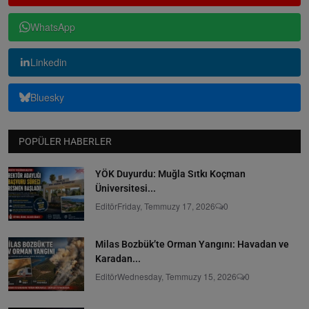
WhatsApp
Linkedin
Bluesky
POPÜLER HABERLER
YÖK Duyurdu: Muğla Sıtkı Koçman
Üniversitesi...
Editör
Friday, Temmuzy 17, 2026
0
Milas Bozbük’te Orman Yangını: Havadan ve
Karadan...
Editör
Wednesday, Temmuzy 15, 2026
0