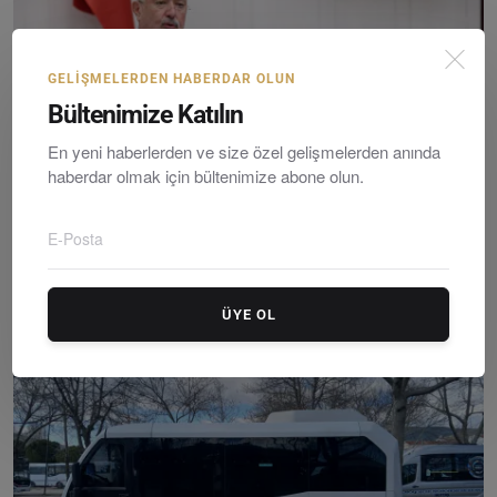
GELIŞMELERDEN HABERDAR OLUN
Bültenimize Katılın
En yeni haberlerden ve size özel gelişmelerden anında
haberdar olmak için bültenimize abone olun.
Muğla Milletvekili ve Adalet Komisyonu Üyesi Cumhur ...
Editör
Saturday, Ocakuary 10, 2026
0
ÜYE OL