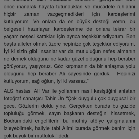
önce inanarak hayata tutundukları ve mücadele ruhlarını
hiçbir zaman vazgeçmedikleri için kardeşlerimi
kutluyorum. Ve onlara da en büyük desteği veren, bu
belgeseli hazırlayan kardeşlerime de onlara tekrar bir
yaşam neşesi kattıkları için ayrıca teşekkür ediyorum. Ben
başta aileler olmak üzere hepinize çok teşekkür ediyorum.
İyi ki sizin gibi insanlar var da mutluluğun nefes almanın
ne demek olduğunu ne kadar güzel olduğunu hep beraber
görüyoruz, yaşıyoruz. Göz kırpmanın da bir anlaşma yolu
olduğunu hep beraber Ali sayesinde gördük. Hepinizi
kutluyorum, sağ oğlun, iyi ki varsınız.”
ALS hastası Ali Var ile yollarının nasıl kesiştiğini anlatan
fotoğraf sanatçısı Tahir Ün “Çok duygulu çok duygusal bir
gece. Gözlerim doldu yine. Gerçekten burada bu güzide
topluluğu görmek, sayın başkanın desteğini hissetmek,
Bodrum’daki engellilerin bu müthiş atölye çalışmalarını
izleyebilmek, haliyle tabi Alimi burada görmek benim için
çok büyük bir mutluluk.” dedi.