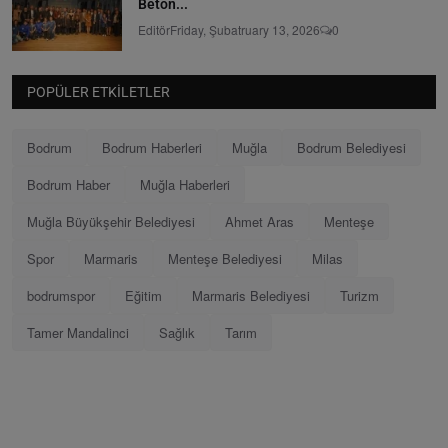
Beton...
Editör
Friday, Şubatruary 13, 2026
0
POPÜLER ETKILETLER
Bodrum
Bodrum Haberleri
Muğla
Bodrum Belediyesi
Bodrum Haber
Muğla Haberleri
Muğla Büyükşehir Belediyesi
Ahmet Aras
Menteşe
Spor
Marmaris
Menteşe Belediyesi
Milas
bodrumspor
Eğitim
Marmaris Belediyesi
Turizm
Tamer Mandalinci
Sağlık
Tarım