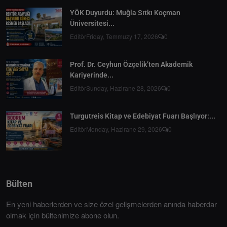
YÖK Duyurdu: Muğla Sıtkı Koçman
Üniversitesi...
Editör
Friday, Temmuzy 17, 2026
0
Prof. Dr. Ceyhun Özçelik’ten Akademik
Kariyerinde...
Editör
Sunday, Hazirane 28, 2026
0
Turgutreis Kitap ve Edebiyat Fuarı Başlıyor:...
Editör
Monday, Hazirane 29, 2026
0
Bülten
En yeni haberlerden ve size özel gelişmelerden anında haberdar
olmak için bültenimize abone olun.