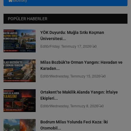
POPÜLER HABERLER
YÖK Duyurdu: Muğla Sıtkı Koçman
Üniversitesi...
Editör
Friday, Temmuzy 17, 2026
0
Milas Bozbük’te Orman Yangını: Havadan ve
Karadan...
Editör
Wednesday, Temmuzy 15, 2026
0
Ortakent’te Makilik Alanda Yangın: İtfaiye
Ekipleri...
Editör
Wednesday, Temmuzy 8, 2026
0
Bodrum Milas Yolunda Feci Kaza: İki
Otomobil...