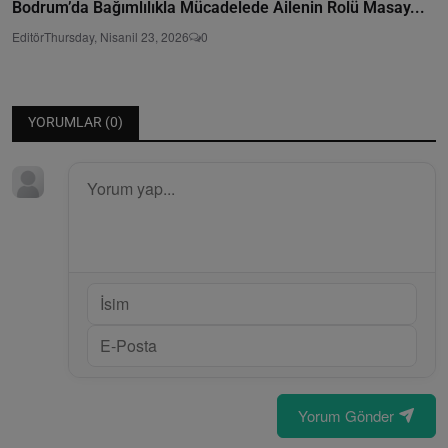
Bodrum’da Bağımlılıkla Mücadelede Ailenin Rolü Masay...
Editör
Thursday, Nisanil 23, 2026
0
YORUMLAR (
0
)
Yorum Gönder