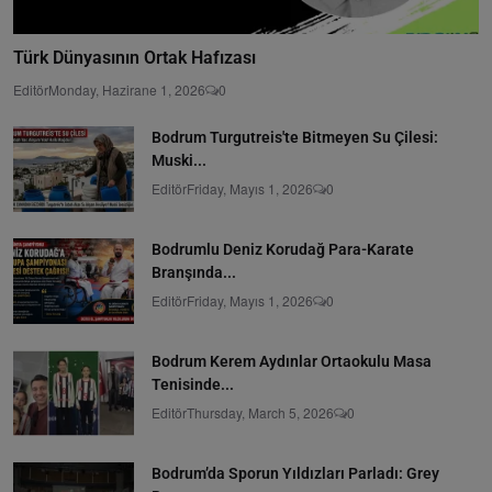
Türk Dünyasının Ortak Hafızası
Editör
Monday, Hazirane 1, 2026
0
Bodrum Turgutreis'te Bitmeyen Su Çilesi:
Muski...
Editör
Friday, Mayıs 1, 2026
0
Bodrumlu Deniz Korudağ Para-Karate
Branşında...
Editör
Friday, Mayıs 1, 2026
0
Bodrum Kerem Aydınlar Ortaokulu Masa
Tenisinde...
Editör
Thursday, March 5, 2026
0
Bodrum’da Sporun Yıldızları Parladı: Grey