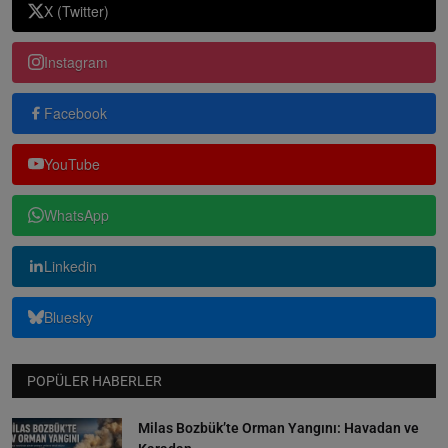
X (Twitter)
Instagram
Facebook
YouTube
WhatsApp
Linkedin
Bluesky
POPÜLER HABERLER
Milas Bozbük’te Orman Yangını: Havadan ve