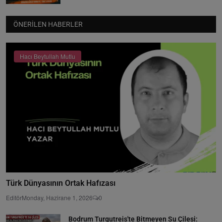
ÖNERILEN HABERLER
Hacı Beytullah Mutlu
Türk Dünyasının Ortak Hafızası
Editör
Monday, Hazirane 1, 2026
0
Bodrum Turgutreis'te Bitmeyen Su Çilesi: