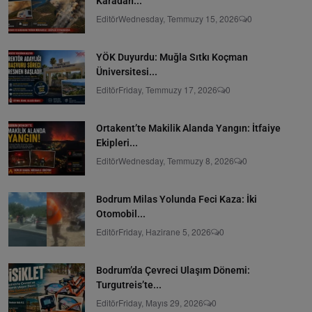
Karadan...
Editör
Wednesday, Temmuzy 15, 2026
0
YÖK Duyurdu: Muğla Sıtkı Koçman
Üniversitesi...
Editör
Friday, Temmuzy 17, 2026
0
Ortakent’te Makilik Alanda Yangın: İtfaiye
Ekipleri...
Editör
Wednesday, Temmuzy 8, 2026
0
Bodrum Milas Yolunda Feci Kaza: İki
Otomobil...
Editör
Friday, Hazirane 5, 2026
0
Bodrum’da Çevreci Ulaşım Dönemi:
Turgutreis’te...
Editör
Friday, Mayıs 29, 2026
0