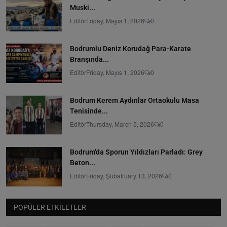
Muski...
Editör
Friday, Mayıs 1, 2026
0
Bodrumlu Deniz Korudağ Para-Karate
Branşında...
Editör
Friday, Mayıs 1, 2026
0
Bodrum Kerem Aydınlar Ortaokulu Masa
Tenisinde...
Editör
Thursday, March 5, 2026
0
Bodrum’da Sporun Yıldızları Parladı: Grey
Beton...
Editör
Friday, Şubatruary 13, 2026
0
POPÜLER ETKILETLER