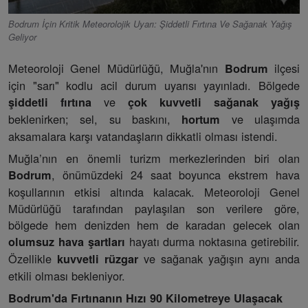
Bodrum İçin Kritik Meteorolojik Uyarı: Şiddetli Fırtına Ve Sağanak Yağış
Geliyor
Meteoroloji Genel Müdürlüğü, Muğla'nın
ilçesi
Bodrum
için "sarı" kodlu acil durum uyarısı yayınladı. Bölgede
ve
şiddetli fırtına
çok kuvvetli sağanak yağış
beklenirken; sel, su baskını,
ve ulaşımda
hortum
aksamalara karşı vatandaşların dikkatli olması istendi.
Muğla’nın en önemli turizm merkezlerinden biri olan
, önümüzdeki 24 saat boyunca ekstrem hava
Bodrum
koşullarının etkisi altında kalacak. Meteoroloji Genel
Müdürlüğü tarafından paylaşılan son verilere göre,
bölgede hem denizden hem de karadan gelecek olan
hayatı durma noktasına getirebilir.
olumsuz hava şartları
Özellikle
ve sağanak yağışın aynı anda
kuvvetli rüzgar
etkili olması bekleniyor.
Bodrum'da Fırtınanın Hızı 90 Kilometreye Ulaşacak