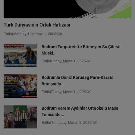
Türk Dünyasının Ortak Hafızası
Editör
Monday, Hazirane 1, 2026
0
Bodrum Turgutreis'te Bitmeyen Su Çilesi:
Muski...
Editör
Friday, Mayıs 1, 2026
0
Bodrumlu Deniz Korudağ Para-Karate
Branşında...
Editör
Friday, Mayıs 1, 2026
0
Bodrum Kerem Aydınlar Ortaokulu Masa
Tenisinde...
Editör
Thursday, March 5, 2026
0