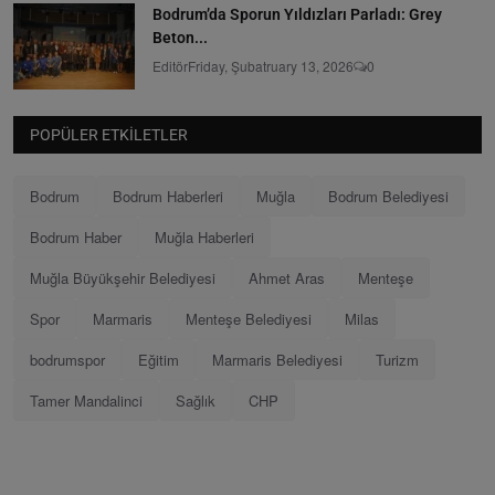
Bodrum’da Sporun Yıldızları Parladı: Grey
Beton...
Editör
Friday, Şubatruary 13, 2026
0
POPÜLER ETKILETLER
Bodrum
Bodrum Haberleri
Muğla
Bodrum Belediyesi
Bodrum Haber
Muğla Haberleri
Muğla Büyükşehir Belediyesi
Ahmet Aras
Menteşe
Spor
Marmaris
Menteşe Belediyesi
Milas
bodrumspor
Eğitim
Marmaris Belediyesi
Turizm
Tamer Mandalinci
Sağlık
CHP