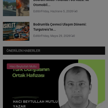
Otomobil...
Editör
Friday, Hazirane 5, 2026
0
Bodrum’da Çevreci Ulaşım Dönemi:
Turgutreis’te...
Editör
Friday, Mayıs 29, 2026
0
ÖNERILEN HABERLER
Hacı Beytullah Mutlu