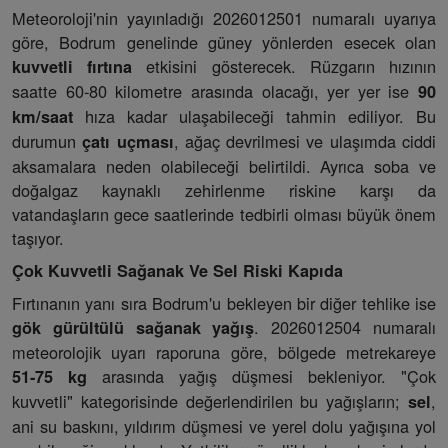
Meteoroloji'nin yayınladığı 2026012501 numaralı uyarıya
göre, Bodrum genelinde güney yönlerden esecek olan
etkisini gösterecek. Rüzgarın hızının
kuvvetli fırtına
saatte 60-80 kilometre arasında olacağı, yer yer ise
90
hıza kadar ulaşabileceği tahmin ediliyor. Bu
km/saat
durumun
, ağaç devrilmesi ve ulaşımda ciddi
çatı uçması
aksamalara neden olabileceği belirtildi. Ayrıca soba ve
doğalgaz kaynaklı zehirlenme riskine karşı da
vatandaşların gece saatlerinde tedbirli olması büyük önem
taşıyor.
Çok Kuvvetli Sağanak Ve Sel Riski Kapıda
Fırtınanın yanı sıra Bodrum'u bekleyen bir diğer tehlike ise
. 2026012504 numaralı
gök gürültülü sağanak yağış
meteorolojik uyarı raporuna göre, bölgede metrekareye
arasında yağış düşmesi bekleniyor. "Çok
51-75 kg
kuvvetli" kategorisinde değerlendirilen bu yağışların;
,
sel
ani su baskını, yıldırım düşmesi ve yerel dolu yağışına yol