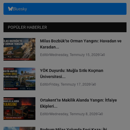
Bluesky
POPÜLER HABERLER
Milas Bozbük’te Orman Yangını: Havadan ve
Karadan...
Editör
Wednesday, Temmuzy 15, 2026
0
YÖK Duyurdu: Muğla Sıtkı Koçman
Üniversitesi...
Editör
Friday, Temmuzy 17, 2026
0
Ortakent’te Makilik Alanda Yangın: İtfaiye
Ekipleri...
Editör
Wednesday, Temmuzy 8, 2026
0
Bodrum Milas Yolunda Feci Kaza: İki