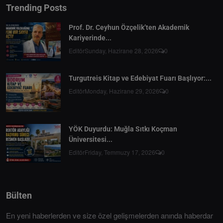
Trending Posts
Prof. Dr. Ceyhun Özçelik’ten Akademik
Kariyerinde...
Editör
Sunday, Hazirane 28, 2026
0
Turgutreis Kitap ve Edebiyat Fuarı Başlıyor:...
Editör
Monday, Hazirane 29, 2026
0
YÖK Duyurdu: Muğla Sıtkı Koçman
Üniversitesi...
Editör
Friday, Temmuzy 17, 2026
0
Bülten
En yeni haberlerden ve size özel gelişmelerden anında haberdar