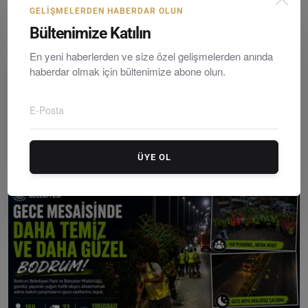
GELIŞMELERDEN HABERDAR OLUN
Bültenimize Katılın
En yeni haberlerden ve size özel gelişmelerden anında
haberdar olmak için bültenimize abone olun.
Bodrum Çırkan Mahallesi’nde Yangın: Lojman Alevlere ...
ÜYE OL
Editör
Thursday, Temmuzy 9, 2026
0