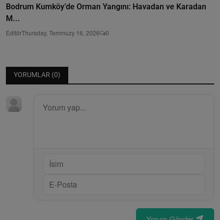
Bodrum Kumköy’de Orman Yangını: Havadan ve Karadan
M...
Editör
Thursday, Temmuzy 16, 2026
0
YORUMLAR (
0
)
Yorum Gönder