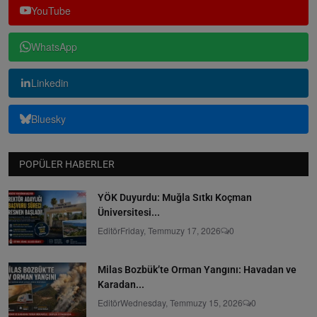
YouTube
WhatsApp
Linkedin
Bluesky
POPÜLER HABERLER
YÖK Duyurdu: Muğla Sıtkı Koçman
Üniversitesi...
Editör
Friday, Temmuzy 17, 2026
0
Milas Bozbük’te Orman Yangını: Havadan ve
Karadan...
Editör
Wednesday, Temmuzy 15, 2026
0