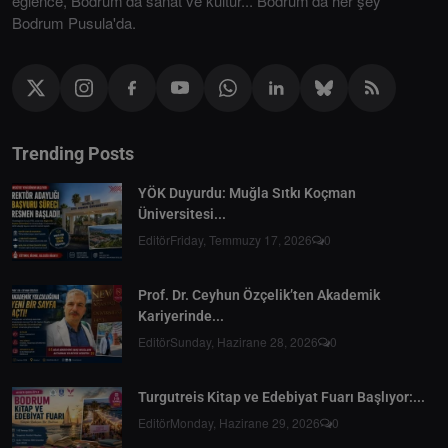
eğlence, Bodrum'da sanat ve kültür... Bodrum'da her şey
Bodrum Pusula'da.
Trending Posts
YÖK Duyurdu: Muğla Sıtkı Koçman
Üniversitesi...
Editör
Friday, Temmuzy 17, 2026
0
Prof. Dr. Ceyhun Özçelik’ten Akademik
Kariyerinde...
Editör
Sunday, Hazirane 28, 2026
0
Turgutreis Kitap ve Edebiyat Fuarı Başlıyor:...
Editör
Monday, Hazirane 29, 2026
0