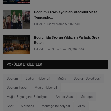
Bodrum Kerem Aydınlar Ortaokulu Masa
Tenisinde...
Editör
Thursday, March 5, 2026
0
Bodrum’da Sporun Yıldızları Parladı: Grey
Beton...
Editör
Friday, Şubatruary 13, 2026
0
POPÜLER ETKILETLER
Bodrum
Bodrum Haberleri
Muğla
Bodrum Belediyesi
Bodrum Haber
Muğla Haberleri
Muğla Büyükşehir Belediyesi
Ahmet Aras
Menteşe
Spor
Marmaris
Menteşe Belediyesi
Milas