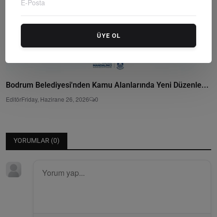
ÜYE OL
Bodrum Belediyesi'nden Kamu Alanlarında Yeni Düzenle...
Editör
Friday, Hazirane 26, 2026
0
YORUMLAR (
0
)