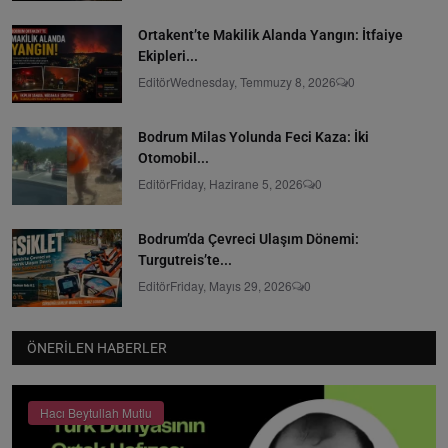
Ortakent’te Makilik Alanda Yangın: İtfaiye
Ekipleri...
Editör
Wednesday, Temmuzy 8, 2026
0
Bodrum Milas Yolunda Feci Kaza: İki
Otomobil...
Editör
Friday, Hazirane 5, 2026
0
Bodrum’da Çevreci Ulaşım Dönemi:
Turgutreis’te...
Editör
Friday, Mayıs 29, 2026
0
ÖNERILEN HABERLER
Hacı Beytullah Mutlu