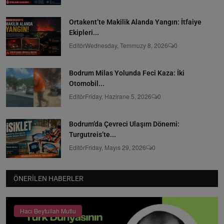
Ortakent’te Makilik Alanda Yangın: İtfaiye
Ekipleri...
Editör
Wednesday, Temmuzy 8, 2026
0
Bodrum Milas Yolunda Feci Kaza: İki
Otomobil...
Editör
Friday, Hazirane 5, 2026
0
Bodrum’da Çevreci Ulaşım Dönemi:
Turgutreis’te...
Editör
Friday, Mayıs 29, 2026
0
ÖNERILEN HABERLER
Hacı Beytullah Mutlu