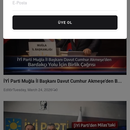
ÜYE OL
İYİ Parti Muğla İl Başkanı Davut Cumhur Akmeşe’den B...
Editör
Tuesday, March 24, 2026
0