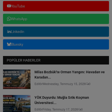
YouTube
WhatsApp
Linkedin
Bluesky
POPÜLER HABERLER
Milas Bozbük’te Orman Yangını: Havadan ve
Karadan...
Editör
Wednesday, Temmuzy 15, 2026
0
YÖK Duyurdu: Muğla Sıtkı Koçman
Üniversitesi...
Editör
Friday, Temmuzy 17, 2026
0