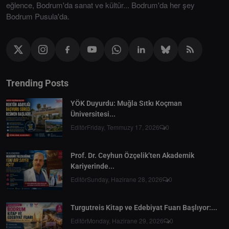
eğlence, Bodrum'da sanat ve kültür... Bodrum'da her şey
Bodrum Pusula'da.
Trending Posts
YÖK Duyurdu: Muğla Sıtkı Koçman
Üniversitesi...
Editör
Friday, Temmuzy 17, 2026
0
Prof. Dr. Ceyhun Özçelik’ten Akademik
Kariyerinde...
Editör
Sunday, Hazirane 28, 2026
0
Turgutreis Kitap ve Edebiyat Fuarı Başlıyor:...
Editör
Monday, Hazirane 29, 2026
0