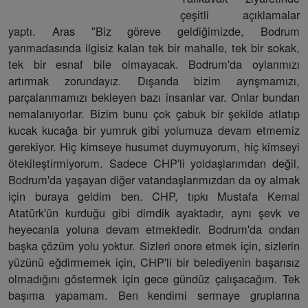
çeşitli açıklamalar
yaptı. Aras "Biz göreve geldiğimizde, Bodrum
yarımadasında ilgisiz kalan tek bir mahalle, tek bir sokak,
tek bir esnaf bile olmayacak. Bodrum'da oylarımızı
artırmak zorundayız. Dışarıda bizim ayrışmamızı,
parçalanmamızı bekleyen bazı insanlar var. Onlar bundan
nemalanıyorlar. Bizim bunu çok çabuk bir şekilde atlatıp
kucak kucağa bir yumruk gibi yolumuza devam etmemiz
gerekiyor. Hiç kimseye husumet duymuyorum, hiç kimseyi
ötekileştirmiyorum. Sadece CHP'li yoldaşlarımdan değil,
Bodrum'da yaşayan diğer vatandaşlarımızdan da oy almak
için buraya geldim ben. CHP, tıpkı Mustafa Kemal
Atatürk'ün kurduğu gibi dimdik ayaktadır, aynı şevk ve
heyecanla yoluna devam etmektedir. Bodrum'da ondan
başka çözüm yolu yoktur. Sizleri onore etmek için, sizlerin
yüzünü eğdirmemek için, CHP'li bir belediyenin başarısız
olmadığını göstermek için gece gündüz çalışacağım. Tek
başıma yapamam. Ben kendimi sermaye gruplarına