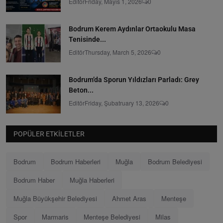
Editör
Friday, Mayıs 1, 2026
0
Bodrum Kerem Aydınlar Ortaokulu Masa
Tenisinde...
Editör
Thursday, March 5, 2026
0
Bodrum’da Sporun Yıldızları Parladı: Grey
Beton...
Editör
Friday, Şubatruary 13, 2026
0
POPÜLER ETKILETLER
Bodrum
Bodrum Haberleri
Muğla
Bodrum Belediyesi
Bodrum Haber
Muğla Haberleri
Muğla Büyükşehir Belediyesi
Ahmet Aras
Menteşe
Spor
Marmaris
Menteşe Belediyesi
Milas