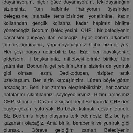
dayamıyorum, hiçbir güce dayamıyorum, tek dayanağım
sizlersiniz. Tüm kalbimle inanıyorum üyesinden
delegesine, mahalle temsilcisinden yönetimine, kadın
kollarından gençlik kollarına kadar hepimiz birlikte
yöneteceğiz Bodrum Belediyesini. CHP'li bir belediyenin
başarısını dünyaya ilan edeceğiz. Eğer benim arkamda
dimdik durursanız, yapamayacağımız hiçbir hizmet yok.
Her şeyi buraya getirebiliriz biz. Eğer ben büyükşehire
gidersem, il başkanımla, milletvekillerimle birlikte tüm
yatırımları Bodrum'a getirebilirim.Ama sizlerin de yumruk
gibi olması lazım. Dedikodudan, hizipten artık
uzaklaşalım. Ben sizin kardeşinizim. Lütfen böyle görün
arkadaşlar. Beni her zaman eleştirebilirsiniz, her zaman
hatalarımı sıkıntılarınızı söyleyebilirsiniz. Bizim amacımız
CHP iktidarıdır. Davamız kişisel değil.Bodrum'da CHP'den
başka çözüm yolu yok. Bu böyle kalmalı, devam etmeli.
Biz Bodrum'u hiçbir oluşuma terk edemeyiz. Biz bu işin
kazananı olacağız. Ama birlik, beraberlik ve yumruk gibi
olursak... Göreve geldiğim zaman Belediyenin