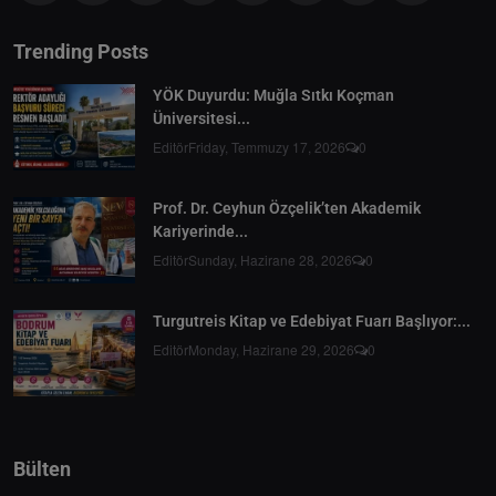
Trending Posts
YÖK Duyurdu: Muğla Sıtkı Koçman
Üniversitesi...
Editör
Friday, Temmuzy 17, 2026
0
Prof. Dr. Ceyhun Özçelik’ten Akademik
Kariyerinde...
Editör
Sunday, Hazirane 28, 2026
0
Turgutreis Kitap ve Edebiyat Fuarı Başlıyor:...
Editör
Monday, Hazirane 29, 2026
0
Bülten