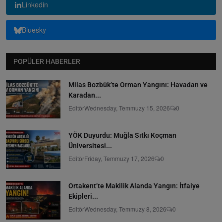
Linkedin
Bluesky
POPÜLER HABERLER
Milas Bozbük’te Orman Yangını: Havadan ve
Karadan...
Editör
Wednesday, Temmuzy 15, 2026
0
YÖK Duyurdu: Muğla Sıtkı Koçman
Üniversitesi...
Editör
Friday, Temmuzy 17, 2026
0
Ortakent’te Makilik Alanda Yangın: İtfaiye
Ekipleri...
Editör
Wednesday, Temmuzy 8, 2026
0