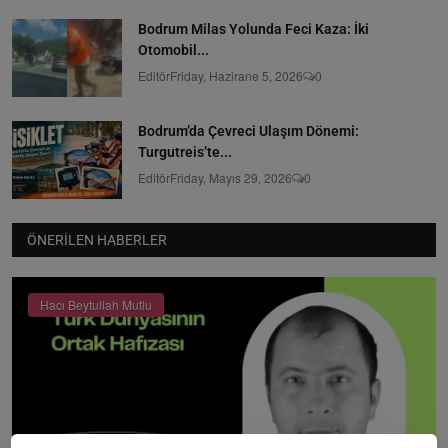
Bodrum Milas Yolunda Feci Kaza: İki
Otomobil...
Editör
Friday, Hazirane 5, 2026
0
Bodrum’da Çevreci Ulaşım Dönemi:
Turgutreis’te...
Editör
Friday, Mayıs 29, 2026
0
ÖNERILEN HABERLER
Hacı Beytullah Mutlu