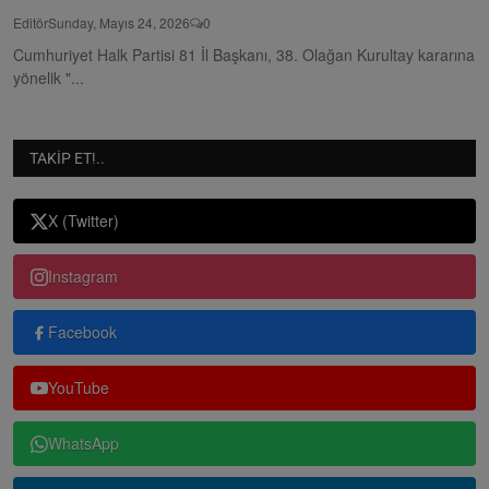
Editör
Sunday, Mayıs 24, 2026
0
Cumhuriyet Halk Partisi 81 İl Başkanı, 38. Olağan Kurultay kararına
yönelik "...
TAKIP ET!..
X (Twitter)
Instagram
Facebook
YouTube
WhatsApp