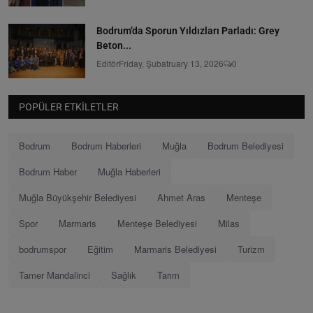
Bodrum’da Sporun Yıldızları Parladı: Grey
Beton...
Editör
Friday, Şubatruary 13, 2026
0
POPÜLER ETKILETLER
Bodrum
Bodrum Haberleri
Muğla
Bodrum Belediyesi
Bodrum Haber
Muğla Haberleri
Muğla Büyükşehir Belediyesi
Ahmet Aras
Menteşe
Spor
Marmaris
Menteşe Belediyesi
Milas
bodrumspor
Eğitim
Marmaris Belediyesi
Turizm
Tamer Mandalinci
Sağlık
Tarım