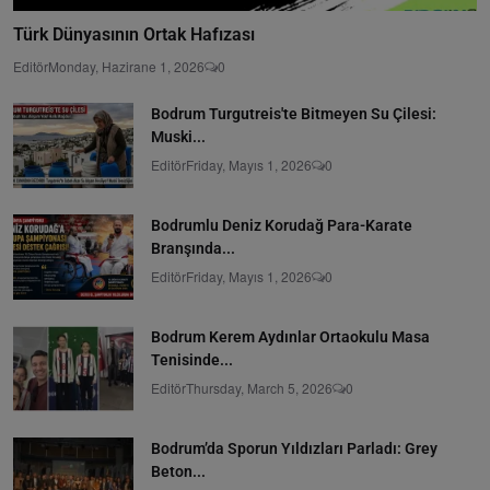
Türk Dünyasının Ortak Hafızası
Editör
Monday, Hazirane 1, 2026
0
Bodrum Turgutreis'te Bitmeyen Su Çilesi:
Muski...
Editör
Friday, Mayıs 1, 2026
0
Bodrumlu Deniz Korudağ Para-Karate
Branşında...
Editör
Friday, Mayıs 1, 2026
0
Bodrum Kerem Aydınlar Ortaokulu Masa
Tenisinde...
Editör
Thursday, March 5, 2026
0
Bodrum’da Sporun Yıldızları Parladı: Grey
Beton...