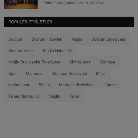
Editör
Friday, Şubatruary 13, 2026
0
POPÜLER ETKILETLER
Bodrum
Bodrum Haberleri
Muğla
Bodrum Belediyesi
Bodrum Haber
Muğla Haberleri
Muğla Büyükşehir Belediyesi
Ahmet Aras
Menteşe
Spor
Marmaris
Menteşe Belediyesi
Milas
bodrumspor
Eğitim
Marmaris Belediyesi
Turizm
Tamer Mandalinci
Sağlık
Tarım