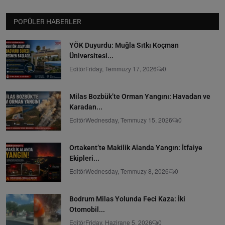
POPÜLER HABERLER
YÖK Duyurdu: Muğla Sıtkı Koçman
Üniversitesi...
Editör
Friday, Temmuzy 17, 2026
0
Milas Bozbük’te Orman Yangını: Havadan ve
Karadan...
Editör
Wednesday, Temmuzy 15, 2026
0
Ortakent’te Makilik Alanda Yangın: İtfaiye
Ekipleri...
Editör
Wednesday, Temmuzy 8, 2026
0
Bodrum Milas Yolunda Feci Kaza: İki
Otomobil...
Editör
Friday, Hazirane 5, 2026
0