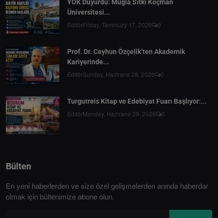
YÖK Duyurdu: Muğla Sıtkı Koçman
Üniversitesi...
Editör
Friday, Temmuzy 17, 2026
0
Prof. Dr. Ceyhun Özçelik’ten Akademik
Kariyerinde...
Editör
Sunday, Hazirane 28, 2026
0
Turgutreis Kitap ve Edebiyat Fuarı Başlıyor:...
Editör
Monday, Hazirane 29, 2026
0
Bülten
En yeni haberlerden ve size özel gelişmelerden anında haberdar
olmak için bültenimize abone olun.