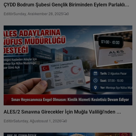
ÇYDD Bodrum Şubesi Gençlik Biriminden Eylem Parlaklı...
Editör
Sunday, Aralıkember 28, 2025
0
ALES/2 Sınavına Girecekler İçin Muğla Valiliği'nden ...
Editör
Saturday, Ağustosust 1, 2026
0