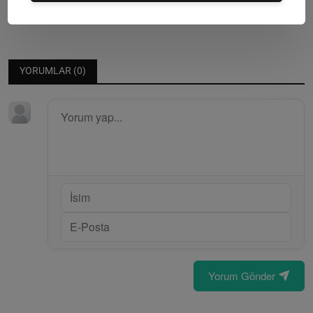
Editör
Saturday, Ocakuary 10, 2026
0
YORUMLAR (
0
)
Yorum Gönder