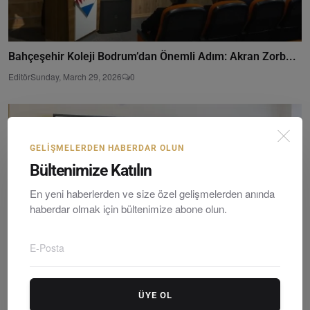
Bahçeşehir Koleji Bodrum’dan Önemli Adım: Akran Zorb...
Editör
Sunday, March 29, 2026
0
GELIŞMELERDEN HABERDAR OLUN
Bültenimize Katılın
En yeni haberlerden ve size özel gelişmelerden anında
haberdar olmak için bültenimize abone olun.
ÜYE OL
Bahçeşehir Koleji Ortaokul Okula Kabul Sınavı Türkiy...