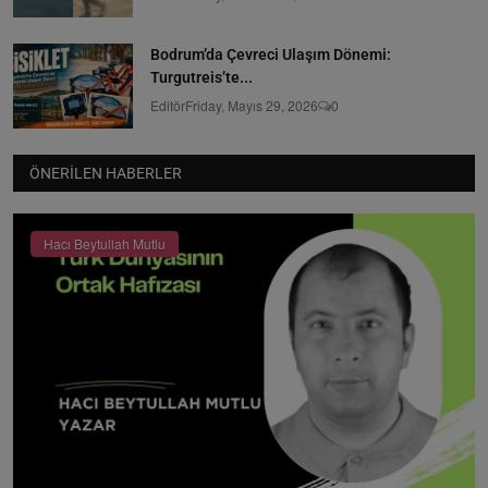
Bodrum’da Çevreci Ulaşım Dönemi:
Turgutreis’te...
Editör
Friday, Mayıs 29, 2026
0
ÖNERILEN HABERLER
Hacı Beytullah Mutlu