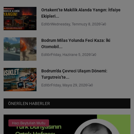
Ortakent’te Makilik Alanda Yangın: İtfaiye
Ekipleri...
Editör
Wednesday, Temmuzy 8, 2026
0
Bodrum Milas Yolunda Feci Kaza: İki
Otomobil...
Editör
Friday, Hazirane 5, 2026
0
Bodrum’da Çevreci Ulaşım Dönemi:
Turgutreis’te...
Editör
Friday, Mayıs 29, 2026
0
ÖNERILEN HABERLER
Hacı Beytullah Mutlu