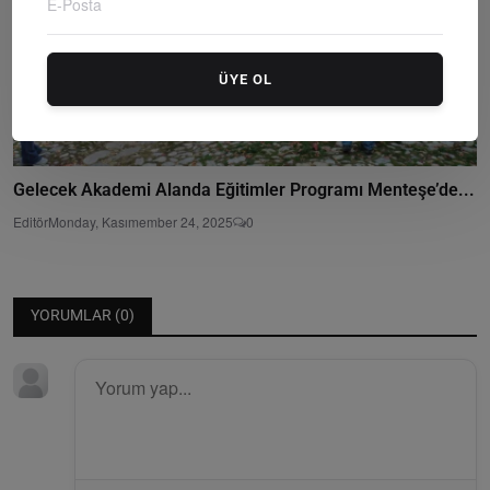
ÜYE OL
Gelecek Akademi Alanda Eğitimler Programı Menteşe’de...
Editör
Monday, Kasımember 24, 2025
0
YORUMLAR (
0
)