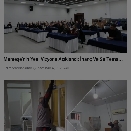
Menteşe’nin Yeni Vizyonu Açıklandı: İnanç Ve Su Tema...
Editör
Wednesday, Şubatruary 4, 2026
0