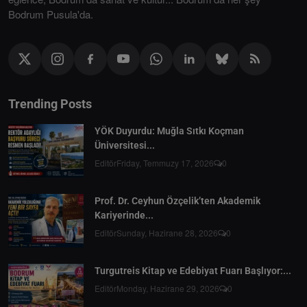
Bodrum Pusula'da.
Trending Posts
YÖK Duyurdu: Muğla Sıtkı Koçman
Üniversitesi...
Editör
Friday, Temmuzy 17, 2026
0
Prof. Dr. Ceyhun Özçelik’ten Akademik
Kariyerinde...
Editör
Sunday, Hazirane 28, 2026
0
Turgutreis Kitap ve Edebiyat Fuarı Başlıyor:...
Editör
Monday, Hazirane 29, 2026
0