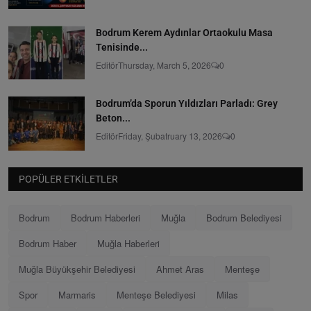
Bodrum Kerem Aydınlar Ortaokulu Masa
Tenisinde...
Editör
Thursday, March 5, 2026
0
Bodrum’da Sporun Yıldızları Parladı: Grey
Beton...
Editör
Friday, Şubatruary 13, 2026
0
POPÜLER ETKILETLER
Bodrum
Bodrum Haberleri
Muğla
Bodrum Belediyesi
Bodrum Haber
Muğla Haberleri
Muğla Büyükşehir Belediyesi
Ahmet Aras
Menteşe
Spor
Marmaris
Menteşe Belediyesi
Milas