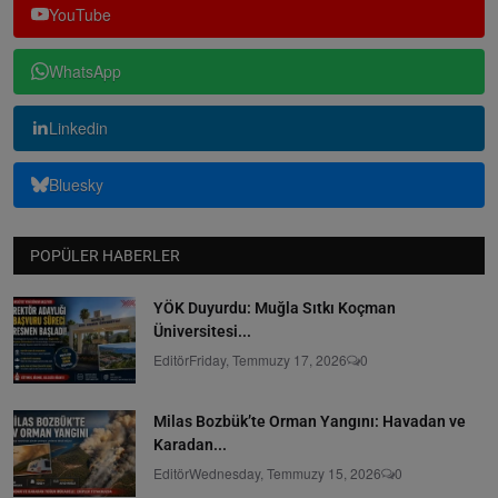
YouTube
WhatsApp
Linkedin
Bluesky
POPÜLER HABERLER
YÖK Duyurdu: Muğla Sıtkı Koçman
Üniversitesi...
Editör
Friday, Temmuzy 17, 2026
0
Milas Bozbük’te Orman Yangını: Havadan ve
Karadan...
Editör
Wednesday, Temmuzy 15, 2026
0