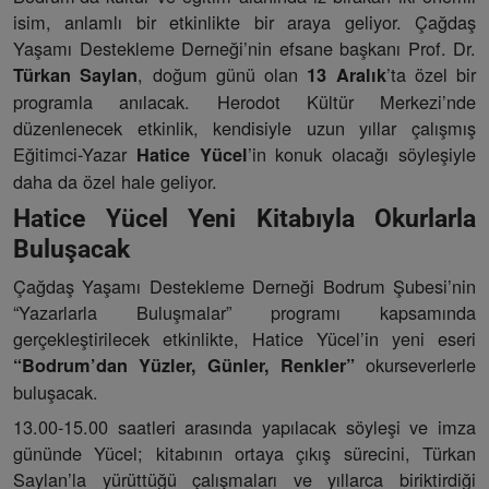
isim, anlamlı bir etkinlikte bir araya geliyor. Çağdaş
Yaşamı Destekleme Derneği’nin efsane başkanı Prof. Dr.
, doğum günü olan
’ta özel bir
Türkan Saylan
13 Aralık
programla anılacak. Herodot Kültür Merkezi’nde
düzenlenecek etkinlik, kendisiyle uzun yıllar çalışmış
Eğitimci-Yazar
’in konuk olacağı söyleşiyle
Hatice Yücel
daha da özel hale geliyor.
Hatice Yücel Yeni Kitabıyla Okurlarla
Buluşacak
Çağdaş Yaşamı Destekleme Derneği Bodrum Şubesi’nin
“Yazarlarla Buluşmalar” programı kapsamında
gerçekleştirilecek etkinlikte, Hatice Yücel’in yeni eseri
okurseverlerle
“Bodrum’dan Yüzler, Günler, Renkler”
buluşacak.
13.00-15.00 saatleri arasında yapılacak söyleşi ve imza
gününde Yücel; kitabının ortaya çıkış sürecini, Türkan
Saylan’la yürüttüğü çalışmaları ve yıllarca biriktirdiği