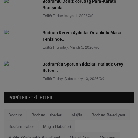
Bodrumlu Deniz Korudağ Para-Karate
Branşında...
Editör
Friday, Mayıs 1, 2026
0
Bodrum Kerem Aydınlar Ortaokulu Masa
Tenisinde...
Editör
Thursday, March 5, 2026
0
Bodrum’da Sporun Yıldızları Parladı: Grey
Beton...
Editör
Friday, Şubatruary 13, 2026
0
POPÜLER ETKILETLER
Bodrum
Bodrum Haberleri
Muğla
Bodrum Belediyesi
Bodrum Haber
Muğla Haberleri
Muğla Büyükşehir Belediyesi
Ahmet Aras
Menteşe