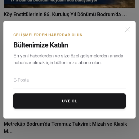
Köy Enstitülerinin 86. Kuruluş Yıl Dönümü Bodrum’da ...
Editör
Tuesday, Nisanil 14, 2026
0
GELIŞMELERDEN HABERDAR OLUN
Bültenimize Katılın
En yeni haberlerden ve size özel gelişmelerden anında
haberdar olmak için bültenimize abone olun.
ÜYE OL
Metreküp Bodrum’da Temmuz Takvimi: Mizah ve Klasik
M...