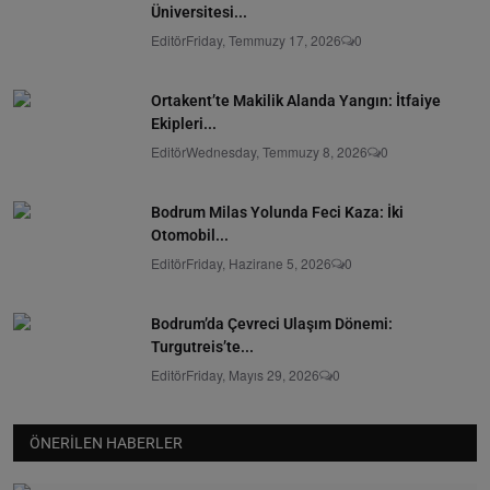
Üniversitesi...
Editör
Friday, Temmuzy 17, 2026
0
Ortakent’te Makilik Alanda Yangın: İtfaiye
Ekipleri...
Editör
Wednesday, Temmuzy 8, 2026
0
Bodrum Milas Yolunda Feci Kaza: İki
Otomobil...
Editör
Friday, Hazirane 5, 2026
0
Bodrum’da Çevreci Ulaşım Dönemi:
Turgutreis’te...
Editör
Friday, Mayıs 29, 2026
0
ÖNERILEN HABERLER