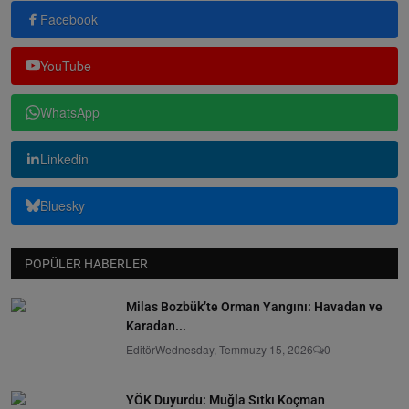
Facebook
YouTube
WhatsApp
Linkedin
Bluesky
POPÜLER HABERLER
Milas Bozbük’te Orman Yangını: Havadan ve
Karadan...
Editör
Wednesday, Temmuzy 15, 2026
0
YÖK Duyurdu: Muğla Sıtkı Koçman