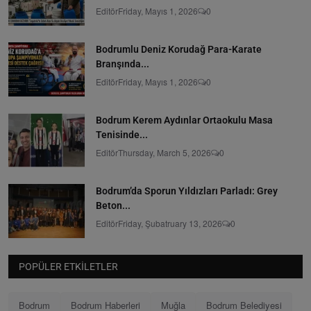
Editör
Friday, Mayıs 1, 2026
0
Bodrumlu Deniz Korudağ Para-Karate
Branşında...
Editör
Friday, Mayıs 1, 2026
0
Bodrum Kerem Aydınlar Ortaokulu Masa
Tenisinde...
Editör
Thursday, March 5, 2026
0
Bodrum’da Sporun Yıldızları Parladı: Grey
Beton...
Editör
Friday, Şubatruary 13, 2026
0
POPÜLER ETKILETLER
Bodrum
Bodrum Haberleri
Muğla
Bodrum Belediyesi