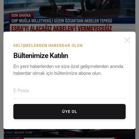
Chp Muğla Milletvekili Gizem Özcan’dan Akbelen Tepki...
GELIŞMELERDEN HABERDAR OLUN
Editör
Wednesday, Nisanil 1, 2026
0
Bültenimize Katılın
En yeni haberlerden ve size özel gelişmelerden anında
haberdar olmak için bültenimize abone olun.
ÜYE OL