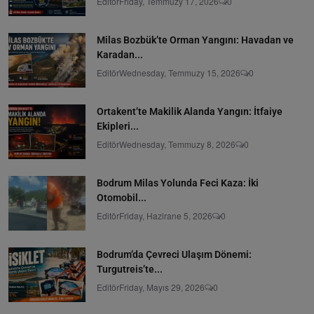
Editör
Friday, Temmuzy 17, 2026
0
Milas Bozbük’te Orman Yangını: Havadan ve
Karadan...
Editör
Wednesday, Temmuzy 15, 2026
0
Ortakent’te Makilik Alanda Yangın: İtfaiye
Ekipleri...
Editör
Wednesday, Temmuzy 8, 2026
0
Bodrum Milas Yolunda Feci Kaza: İki
Otomobil...
Editör
Friday, Hazirane 5, 2026
0
Bodrum’da Çevreci Ulaşım Dönemi:
Turgutreis’te...
Editör
Friday, Mayıs 29, 2026
0