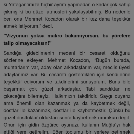
ki Yatağan’ımıza hiçbir ayrım yapmadan o kadar çok sahip
çıkmış ki bu güzel atmosferi yakalayabilmiş. Bu nedenle
ben ona Mehmet Kocadon olarak bir kez daha teşekkür
etmek istiyorum.” dedi.
“Vizyonun yoksa makro bakamıyorsan, bu yörelere
talip olmayacaksın!”
Sandığa gidebilmenin medeni bir cesaret olduğunu
sözlerine ekleyen Mehmet Kocadon, “Bugün burada,
muhtarlarım var, aday olan arkadaşlarım var, meclis üyesi
adaylarımız var. Bu cesareti gösterdikleri için kendilerine
teşekkür ediyorum ve takdirlerimi sunuyorum. Bunu bile
başarmak çok güzel arkadaşlar. Tabi sandıktan ne
çıkacağını bilemeyiz. Halkımızın takdiridir. Saygı duyarız
ama önemli olan kazanmak ya da kaybetmek değil,
dostlar ile kazanmak, dostlar ile kaybetmektir. Çünkü bu
güzel dostluklar olduktan sonra kaybetmek mümkün değil.
Onun için gidin özgürce oyunuzu kullanın Muğla’yı hak
ettiği yere getirelim. Eğer toplumu bir yerlere getirmek