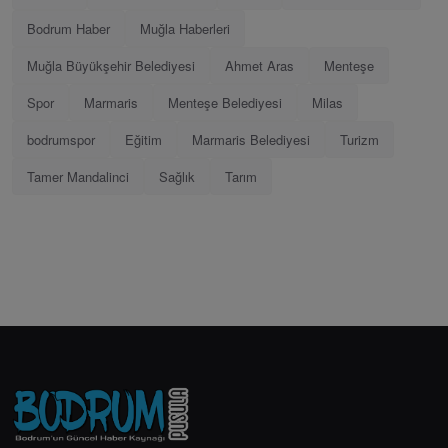
Bodrum Haber
Muğla Haberleri
Muğla Büyükşehir Belediyesi
Ahmet Aras
Menteşe
Spor
Marmaris
Menteşe Belediyesi
Milas
bodrumspor
Eğitim
Marmaris Belediyesi
Turizm
Tamer Mandalinci
Sağlık
Tarım