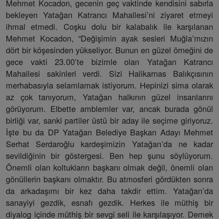
Mehmet Kocadon, gecenin geç vaktinde kendisini sabırla
bekleyen Yatağan Katrancı Mahallesi’ni ziyaret etmeyi
ihmal etmedi. Coşku dolu bir kalabalık ile karşılanan
Mehmet Kocadon, “Değişimin ayak sesleri Muğla’mızın
dört bir köşesinden yükseliyor. Bunun en güzel örneğini de
gece vakti 23.00’te bizimle olan Yatağan Katrancı
Mahallesi sakinleri verdi. Sizi Halikarnas Balıkçısının
merhabasıyla selamlamak istiyorum. Hepinizi sima olarak
az çok tanıyorum, Yatağan halkının güzel insanlarını
görüyorum. Elbette amblemler var, ancak burada gönül
birliği var, sanki partiler üstü bir aday ile seçime giriyoruz.
İşte bu da DP Yatağan Belediye Başkan Adayı Mehmet
Serhat Serdaroğlu kardeşimizin Yatağan’da ne kadar
sevildiğinin bir göstergesi. Ben hep şunu söylüyorum.
Önemli olan koltukların başkanı olmak değil, önemli olan
gönüllerin başkanı olmaktır. Bu atmosferi gördükten sonra
da arkadaşımı bir kez daha takdir ettim. Yatağan’da
sanayiyi gezdik, esnafı gezdik. Herkes ile müthiş bir
diyalog içinde müthiş bir sevgi seli ile karşılaşıyor. Demek