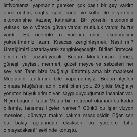
istiyorsanız, yapmanız gereken çok basit bir şey vardır:
önce eğitim, sağlık, spor, sanat ve kültür ile o yörenin
ekonomisine kazanç katmaktır. Bir yörenin ekonomisi
yüksek ise o yörede güven vardır, mutluluk vardır, huzur
vardır. Bu nedenle o yörenin önce ekonomisini
yükseltmemiz lazım. Kısacası zenginleşmek. Nasıl mı?
Ürettiğimizi pazarlayarak zenginleşeceğiz. Birileri üretecek
birileri de pazarlayacak. Bugün Muğla’mızın denizi,
güneşi, yaylası, mermeri, güzel meyve ve sebzeleri her
şeyi var. Tanrı bize Muğla’yı lütfetmiş ama biz maalesef
Muğla’nın tanıtımını bile yapamamışız. Bugün ilçeleri
olmasa Muğla’nın adını dahi bilen yok. 20 yıldır Muğla’yı
yöneten büyüklerimiz var, saygı duyduğumuz insanlar var.
Niçin bugüne kadar Muğla bir metropol olamadı bu kadar
bilinmiş, tanınmış ilçeleri varken? Çünkü bu işler vizyon
meselesi, dünyaya makro bakma meselesidir. Eğer sen
bu bakış açılarından eksiksen bu yörelere talip
olmayacaksın!” şeklinde konuştu.