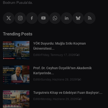
Bodrum Pusula'da.
Trending Posts
YÖK Duyurdu: Muğla Sıtkı Koçman
Üniversitesi...
Editör
Friday, Temmuzy 17, 2026
0
Prof. Dr. Ceyhun Özçelik’ten Akademik
Kariyerinde...
Editör
Sunday, Hazirane 28, 2026
0
Turgutreis Kitap ve Edebiyat Fuarı Başlıyor:...
Editör
Monday, Hazirane 29, 2026
0