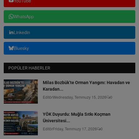
YouTube
WhatsApp
Linkedin
Bluesky
POPÜLER HABERLER
Milas Bozbük’te Orman Yangını: Havadan ve
Karadan...
Editör
Wednesday, Temmuzy 15, 2026
0
YÖK Duyurdu: Muğla Sıtkı Koçman
Üniversitesi...
Editör
Friday, Temmuzy 17, 2026
0