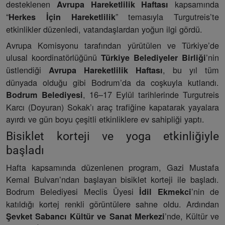
desteklenen
kapsamında
Avrupa Hareketlilik Haftası
“
” temasıyla Turgutreis’te
Herkes İçin Hareketlilik
etkinlikler düzenledi, vatandaşlardan yoğun ilgi gördü.
Avrupa Komisyonu tarafından yürütülen ve Türkiye’de
ulusal koordinatörlüğünü
’nin
Türkiye Belediyeler Birliği
üstlendiği
, bu yıl tüm
Avrupa Hareketlilik Haftası
dünyada olduğu gibi Bodrum’da da coşkuyla kutlandı.
, 16–17 Eylül tarihlerinde Turgutreis
Bodrum Belediyesi
Karcı (Doyuran) Sokak’ı araç trafiğine kapatarak yayalara
ayırdı ve gün boyu çeşitli etkinliklere ev sahipliği yaptı.
Bisiklet korteji ve yoga etkinliğiyle
başladı
Hafta kapsamında düzenlenen program, Gazi Mustafa
Kemal Bulvarı’ndan başlayan bisiklet korteji ile başladı.
Bodrum Belediyesi Meclis Üyesi
’nin de
İdil Ekmekci
katıldığı kortej renkli görüntülere sahne oldu. Ardından
’nde, Kültür ve
Şevket Sabancı Kültür ve Sanat Merkezi