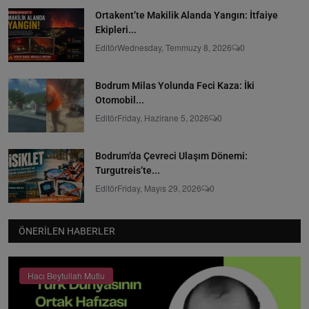
Ortakent’te Makilik Alanda Yangın: İtfaiye
Ekipleri...
Editör
Wednesday, Temmuzy 8, 2026
0
Bodrum Milas Yolunda Feci Kaza: İki
Otomobil...
Editör
Friday, Hazirane 5, 2026
0
Bodrum’da Çevreci Ulaşım Dönemi:
Turgutreis’te...
Editör
Friday, Mayıs 29, 2026
0
ÖNERILEN HABERLER
Hacı Beytullah Mutlu