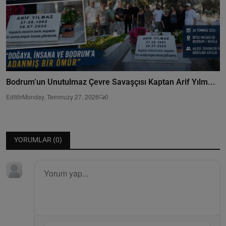
Bodrum’un Unutulmaz Çevre Savaşçısı Kaptan Arif Yılm...
Editör
Monday, Temmuzy 27, 2026
0
YORUMLAR (
0
)