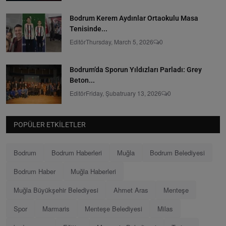
Bodrum Kerem Aydınlar Ortaokulu Masa
Tenisinde...
Editör
Thursday, March 5, 2026
0
Bodrum’da Sporun Yıldızları Parladı: Grey
Beton...
Editör
Friday, Şubatruary 13, 2026
0
POPÜLER ETKILETLER
Bodrum
Bodrum Haberleri
Muğla
Bodrum Belediyesi
Bodrum Haber
Muğla Haberleri
Muğla Büyükşehir Belediyesi
Ahmet Aras
Menteşe
Spor
Marmaris
Menteşe Belediyesi
Milas