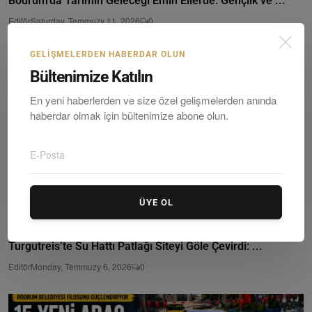
Bodrum’da Tarımın Geleceği Emin Ellerde: Gençlik ve ...
Editör
Saturday, Temmuzy 11, 2026
0
GELIŞMELERDEN HABERDAR OLUN
Bültenimize Katılın
En yeni haberlerden ve size özel gelişmelerden anında
haberdar olmak için bültenimize abone olun.
ÜYE OL
Turgutreis’te Su Hattı Patlağı Siteyi Göle Çevirdi: ...
Editör
Monday, Temmuzy 6, 2026
0