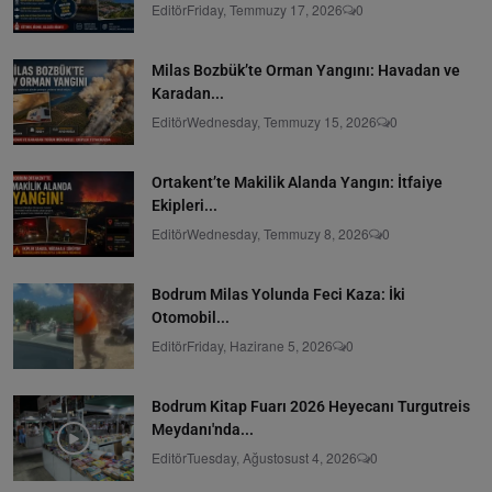
Editör
Friday, Temmuzy 17, 2026
0
Milas Bozbük’te Orman Yangını: Havadan ve
Karadan...
Editör
Wednesday, Temmuzy 15, 2026
0
Ortakent’te Makilik Alanda Yangın: İtfaiye
Ekipleri...
Editör
Wednesday, Temmuzy 8, 2026
0
Bodrum Milas Yolunda Feci Kaza: İki
Otomobil...
Editör
Friday, Hazirane 5, 2026
0
Bodrum Kitap Fuarı 2026 Heyecanı Turgutreis
Meydanı'nda...
Editör
Tuesday, Ağustosust 4, 2026
0