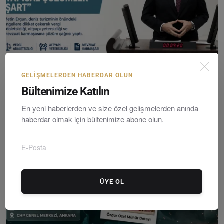
İYİ Parti Muğla Milletvekili Metin Ergun’dan Deniz T...
GELIŞMELERDEN HABERDAR OLUN
Editör
Saturday, Mayıs 2, 2026
0
Bültenimize Katılın
En yeni haberlerden ve size özel gelişmelerden anında
haberdar olmak için bültenimize abone olun.
ÜYE OL