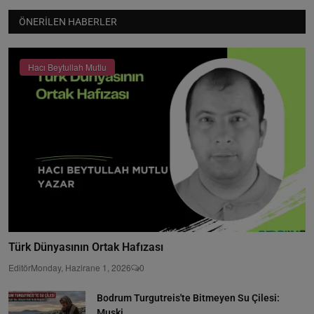
ÖNERILEN HABERLER
Hacı Beytullah Mutlu
Türk Dünyasının Ortak Hafızası
Editör
Monday, Hazirane 1, 2026
0
Bodrum Turgutreis'te Bitmeyen Su Çilesi:
Muski...