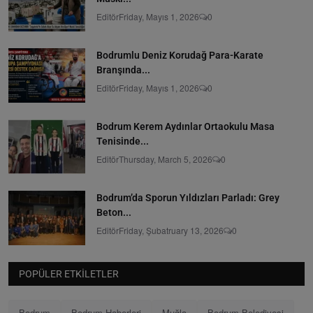
Editör
Friday, Mayıs 1, 2026
0
Bodrumlu Deniz Korudağ Para-Karate
Branşında...
Editör
Friday, Mayıs 1, 2026
0
Bodrum Kerem Aydınlar Ortaokulu Masa
Tenisinde...
Editör
Thursday, March 5, 2026
0
Bodrum’da Sporun Yıldızları Parladı: Grey
Beton...
Editör
Friday, Şubatruary 13, 2026
0
POPÜLER ETKILETLER
Bodrum
Bodrum Haberleri
Muğla
Bodrum Belediyesi