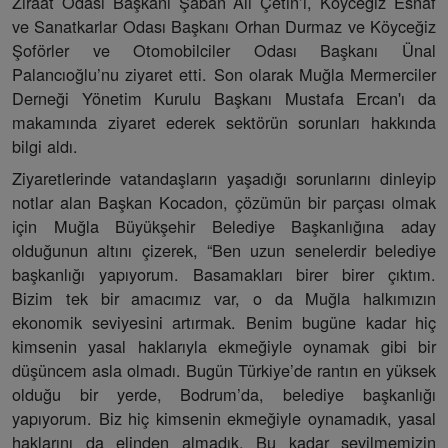
Ziraat Odası Başkanı Şaban Ali Çetin’i, Köyceğiz Esnaf
ve Sanatkarlar Odası Başkanı Orhan Durmaz ve Köyceğiz
Şoförler ve Otomobilciler Odası Başkanı Ünal
Palancıoğlu’nu ziyaret etti. Son olarak Muğla Mermerciler
Derneği Yönetim Kurulu Başkanı Mustafa Ercan'ı da
makamında ziyaret ederek sektörün sorunları hakkında
bilgi aldı.
Ziyaretlerinde vatandaşların yaşadığı sorunlarını dinleyip
notlar alan Başkan Kocadon, çözümün bir parçası olmak
için Muğla Büyükşehir Belediye Başkanlığına aday
olduğunun altını çizerek, “Ben uzun senelerdir belediye
başkanlığı yapıyorum. Basamakları birer birer çıktım.
Bizim tek bir amacımız var, o da Muğla halkımızın
ekonomik seviyesini artırmak. Benim bugüne kadar hiç
kimsenin yasal haklarıyla ekmeğiyle oynamak gibi bir
düşüncem asla olmadı. Bugün Türkiye’de rantın en yüksek
olduğu bir yerde, Bodrum’da, belediye başkanlığı
yapıyorum. Biz hiç kimsenin ekmeğiyle oynamadık, yasal
haklarını da elinden almadık. Bu kadar sevilmemizin