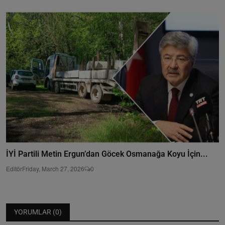
İYİ Partili Metin Ergun’dan Göcek Osmanağa Koyu İçin...
Editör
Friday, March 27, 2026
0
YORUMLAR (
0
)