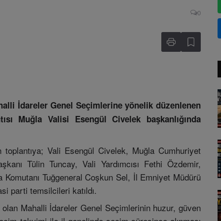
0
alli İdareler Genel Seçimlerine yönelik düzenlenen
ısı Muğla Valisi Esengül Civelek başkanlığında
en toplantıya; Vali Esengül Civelek, Muğla Cumhuriyet
şkanı Tülin Tuncay, Vali Yardımcısı Fethi Özdemir,
a Komutanı Tuğgeneral Coşkun Sel, İl Emniyet Müdürü
 parti temsilcileri katıldı.
olan Mahalli İdareler Genel Seçimlerinin huzur, güven
seçim takvimi ile il genelinde seçim süresince alınması