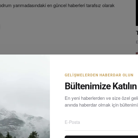
rum yarımadasındaki en güncel haberleri tarafsız olarak
E
GELIŞMELERDEN HABERDAR OLUN
Bültenimize Katılın
En yeni haberlerden ve size özel ge
anında haberdar olmak için bültenim