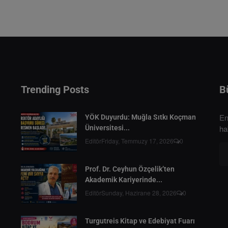
Trending Posts
B
En
YÖK Duyurdu: Muğla Sıtkı Koçman
ha
Üniversitesi...
Editör
Friday, Temmuzy 17, 2026
0
Prof. Dr. Ceyhun Özçelik’ten
Akademik Kariyerinde...
Editör
Sunday, Hazirane 28, 2026
0
Turgutreis Kitap ve Edebiyat Fuarı