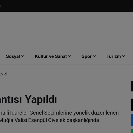
su
Sosyal
Kültür ve Sanat
Spor
Turizm
pıldı
ntısı Yapıldı
alli İdareler Genel Seçimlerine yönelik düzenlenen
Muğla Valisi Esengül Civelek başkanlığında