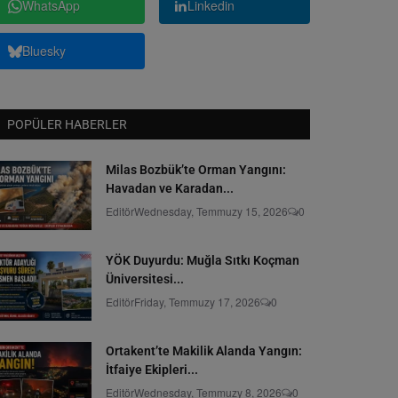
WhatsApp
Linkedin
Bluesky
POPÜLER HABERLER
Milas Bozbük’te Orman Yangını:
Havadan ve Karadan...
Editör
Wednesday, Temmuzy 15, 2026
0
YÖK Duyurdu: Muğla Sıtkı Koçman
Üniversitesi...
Editör
Friday, Temmuzy 17, 2026
0
Ortakent’te Makilik Alanda Yangın:
İtfaiye Ekipleri...
Editör
Wednesday, Temmuzy 8, 2026
0