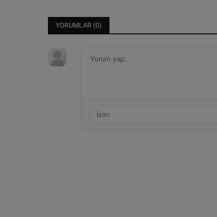
YORUMLAR (
0
)