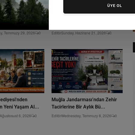
ÜYE OL
il Vatan İçin 7/24
İYİ Partili Metin Ergun’dan
kanı: Kar...
Fethiye Körfezi İçin Mec...
y, Temmuzy 29, 2026
0
Editör
Sunday, Hazirane 21, 2026
0
ediyesi'nden
Muğla Jandarması’ndan Zehir
in Yeni Yaşam Al...
Tacirlerine Bir Aylık Bü...
 Ağustosust 6, 2026
0
Editör
Wednesday, Temmuzy 8, 2026
0