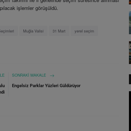
apılacak işlemler görüşüldü.
Seçimleri
Muğla Valisi
31 Mart
yerel seçim
LE
SONRAKI MAKALE
ulu
Engelsiz Parklar Yüzleri Güldürüyor
ndi