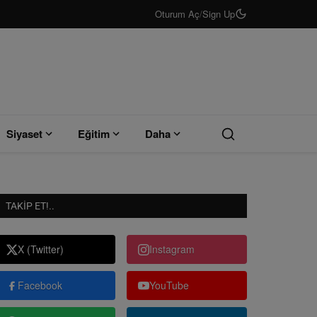
Oturum Aç
/
Sign Up
Siyaset
Eğitim
Daha
TAKIP ET!..
X (Twitter)
Instagram
Facebook
YouTube