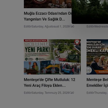
Muğla Eczacı Odası'ndan Orman
Muğla’da Yeş
Yangınları Ve Sağlık D...
Güvenlik Kal
Editör
Saturday, Ağustosust 1, 2026
0
Editör
Wednesda
Menteşe’de Çifte Mutluluk: 12
Menteşe Bel
Yeni Araç Filoya Eklen...
Emekliler İç
Editör
Saturday, Temmuzy 25, 2026
0
Editör
Thursday,