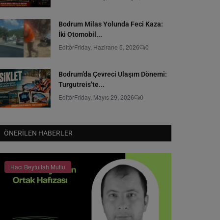
Bodrum Milas Yolunda Feci Kaza:
İki Otomobil...
Editör
Friday, Hazirane 5, 2026
0
Bodrum’da Çevreci Ulaşım Dönemi:
Turgutreis’te...
Editör
Friday, Mayıs 29, 2026
0
ÖNERILEN HABERLER
Hacı Beytullah Mutlu