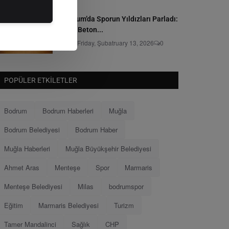
Bodrum’da Sporun Yıldızları Parladı:
Grey Beton...
Editör
Friday, Şubatruary 13, 2026
0
POPÜLER ETKILETLER
Bodrum
Bodrum Haberleri
Muğla
Bodrum Belediyesi
Bodrum Haber
Muğla Haberleri
Muğla Büyükşehir Belediyesi
Ahmet Aras
Menteşe
Spor
Marmaris
Menteşe Belediyesi
Milas
bodrumspor
Eğitim
Marmaris Belediyesi
Turizm
Tamer Mandalinci
Sağlık
CHP