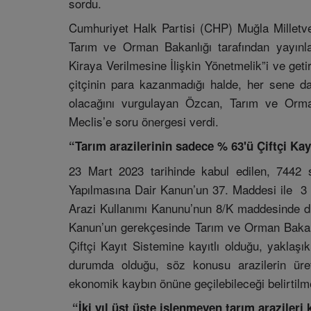
sordu.
Cumhuriyet Halk Partisi (CHP) Muğla Milletv
Tarım ve Orman Bakanlığı tarafından yayınl
Kiraya Verilmesine İlişkin Yönetmelik”i ve get
çitçinin para kazanmadığı halde, her sene 
olacağını vurgulayan Özcan, Tarım ve Orman
Meclis’e soru önergesi verdi.
“Tarım arazilerinin sadece % 63'ü Çiftçi Kay
23 Mart 2023 tarihinde kabul edilen, 7442 
Yapılmasına Dair Kanun’un 37. Maddesi ile 3
Arazi Kullanımı Kanunu’nun 8/K maddesinde dü
Kanun’un gerekçesinde Tarım ve Orman Bakanlı
Çiftçi Kayıt Sistemine kayıtlı olduğu, yaklaşık
durumda olduğu, söz konusu arazilerin üret
ekonomik kaybın önüne geçilebileceği belirtilme
“İki yıl üst üste işlenmeyen tarım arazileri 