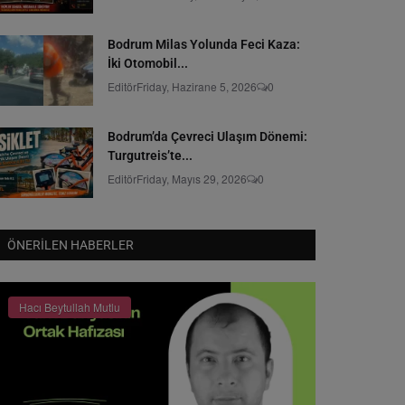
Bodrum Milas Yolunda Feci Kaza:
İki Otomobil...
Editör
Friday, Hazirane 5, 2026
0
Bodrum’da Çevreci Ulaşım Dönemi:
Turgutreis’te...
Editör
Friday, Mayıs 29, 2026
0
ÖNERILEN HABERLER
Hacı Beytullah Mutlu