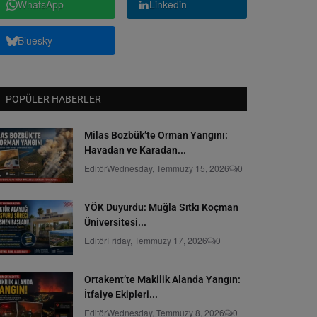
WhatsApp
Linkedin
Bluesky
POPÜLER HABERLER
Milas Bozbük’te Orman Yangını:
Havadan ve Karadan...
Editör
Wednesday, Temmuzy 15, 2026
0
YÖK Duyurdu: Muğla Sıtkı Koçman
Üniversitesi...
Editör
Friday, Temmuzy 17, 2026
0
Ortakent’te Makilik Alanda Yangın:
İtfaiye Ekipleri...
Editör
Wednesday, Temmuzy 8, 2026
0