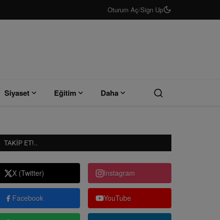
Oturum Aç
/
Sign Up
Siyaset
Eğitim
Daha
TAKIP ET!..
X (Twitter)
Instagram
Facebook
YouTube