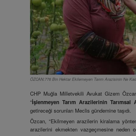
ÖZCAN:776 Bin Hektar Ekilemeyen Tarım Arazisinin Ne Kadarı 
CHP Muğla Milletvekili Avukat Gizem Özca
“
İşlenmeyen Tarım Arazilerinin Tarımsal 
getireceği sorunları Meclis gündemine taşıdı.
Özcan, “Ekilmeyen arazilerin kiralama yöntem
arazilerini ekmekten vazgeçmesine neden o