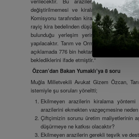
verilecektir. Bu araziler, kira geliri ara
değiştirilmemesi ve kiralayan tarafından ta
Komisyonu tarafından kiralanacaktır. Kira bed
rayiç kira bedelinden düşük olmayacaktır. Kiral
bulunduğu yerleşim yerinde ikamet edenler
yapılacaktır. Tarım ve Orman Bakanı İbrahim 
açıklamada 776 bin hektar ekilemeyen tarım araz
beklediklerini ifade etmiştir.“
Özcan’dan Bakan Yumaklı’ya 8 soru
Muğla Milletvekili Avukat Gizem Özcan, Tar
istemiyle şu soruları yöneltti;
Ekilmeyen arazilerin kiralama yöntemi 
arazilerini ekmekten vazgeçmesine neden
Çiftçimizin sorunu üretim maliyetlerinin a
düşürmeye ne katkısı olacaktır?
Ekilmeyen arazilerin gerekli teşvik ve des