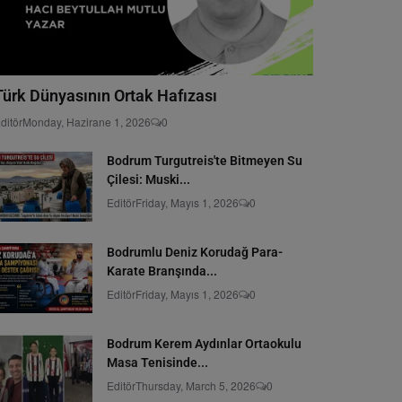
Türk Dünyasının Ortak Hafızası
ditör
Monday, Hazirane 1, 2026
0
Bodrum Turgutreis'te Bitmeyen Su
Çilesi: Muski...
Editör
Friday, Mayıs 1, 2026
0
Bodrumlu Deniz Korudağ Para-
Karate Branşında...
Editör
Friday, Mayıs 1, 2026
0
Bodrum Kerem Aydınlar Ortaokulu
Masa Tenisinde...
Editör
Thursday, March 5, 2026
0