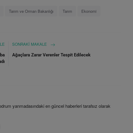
Tarım ve Orman Bakanlığı
Tarım
Ekonomi
LE
SONRAKI MAKALE
rba
Ağaçlara Zarar Verenler Tespit Edilecek
adı
rum yarımadasındaki en güncel haberleri tarafsız olarak