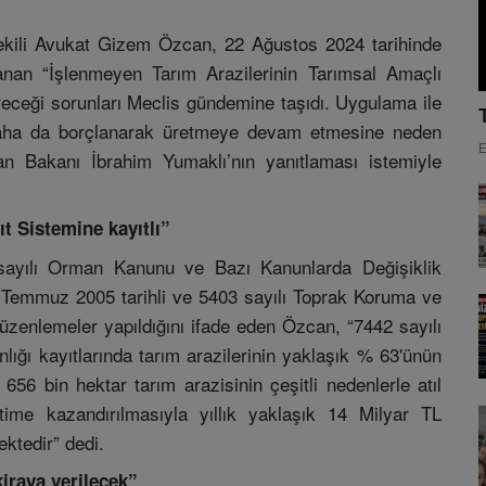
ekili Avukat Gizem Özcan, 22 Ağustos 2024 tarihinde
anan “İşlenmeyen Tarım Arazilerinin Tarımsal Amaçlı
ireceği sorunları Meclis gündemine taşıdı. Uygulama ile
daha da borçlanarak üretmeye devam etmesine neden
E
 Bakanı İbrahim Yumaklı’nın yanıtlaması istemiyle
ıt Sistemine kayıtlı”
sayılı Orman Kanunu ve Bazı Kanunlarda Değişiklik
 Temmuz 2005 tarihli ve 5403 sayılı Toprak Koruma ve
zenlemeler yapıldığını ifade eden Özcan, “7442 sayılı
ğı kayıtlarında tarım arazilerinin yaklaşık % 63'ünün
 656 bin hektar tarım arazisinin çeşitli nedenlerle atıl
ime kazandırılmasıyla yıllık yaklaşık 14 Milyar TL
ktedir” dedi.
kiraya verilecek”