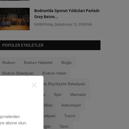
Bodrum’da Sporun Yıldızları Parladı:
Grey Beton...
Editör
Friday, Şubatruary 13, 2026
0
POPÜLER ETKILETLER
Bodrum
Bodrum Haberleri
Muğla
Bodrum Belediyesi
Bodrum Haber
Muğla Haberleri
Muğla Büyükşehir Belediyesi
Ahmet Aras
Menteşe
Spor
Marmaris
Menteşe Belediyesi
Milas
bodrumspor
Eğitim
Marmaris Belediyesi
Turizm
lişmelerden
ize abone olun.
Tamer Mandalinci
Sağlık
Tarım