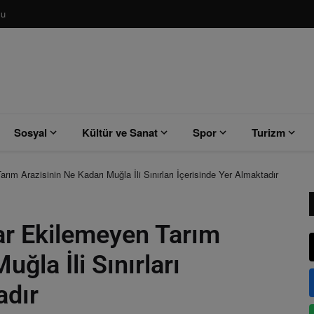
su
Sosyal
Kültür ve Sanat
Spor
Turizm
m Arazisinin Ne Kadarı Muğla İli Sınırları İçerisinde Yer Almaktadır
r Ekilemeyen Tarım
ğla İli Sınırları
adır