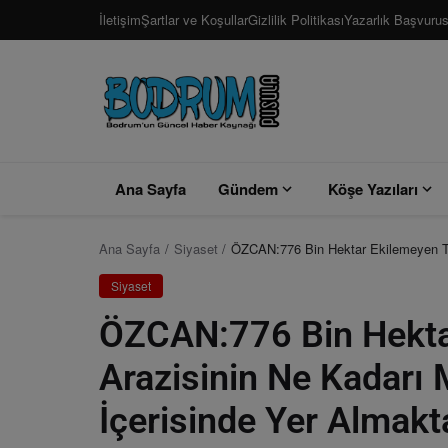
İletişim
Şartlar ve Koşullar
Gizlilik Politikası
Yazarlık Başvuru
Ana Sayfa
Gündem
Köşe Yazıları
Ana Sayfa
Siyaset
ÖZCAN:776 Bin Hektar Ekilemeyen Tarı
Siyaset
ÖZCAN:776 Bin Hekta
Arazisinin Ne Kadarı Mu
İçerisinde Yer Almakt