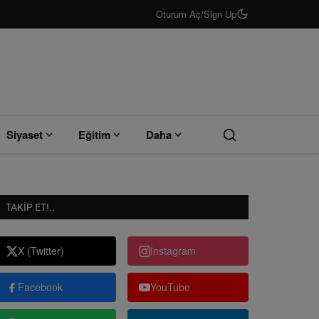
Oturum Aç
/
Sign Up
Siyaset
Eğitim
Daha
TAKIP ET!..
X (Twitter)
Instagram
Facebook
YouTube