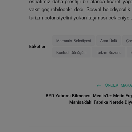
esnafımız daha prestijli bir alanda ticaret ya
vakit geçirebilecek" dedi. Sosyal belediyecili
turizm potansiyelini yukarı taşıması bekleniyor
Marmaris Belediyesi
Acar Ünlü
Çar
Etiketler:
Kentsel Dönüşüm
Turizm Sezonu
ÖNCEKI MAKA
BYD Yatırımı Bilmecesi Meclis’te: Metin Er
Manisa’daki Fabrika Nerede Diye