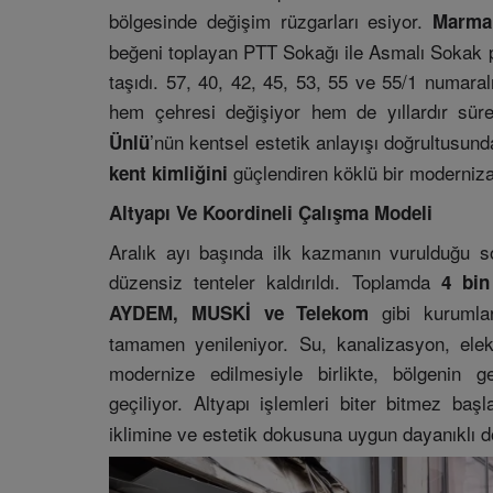
bölgesinde değişim rüzgarları esiyor.
Marmar
beğeni toplayan PTT Sokağı ile Asmalı Sokak p
taşıdı. 57, 40, 42, 45, 53, 55 ve 55/1 numaral
hem çehresi değişiyor hem de yıllardır sür
’nün kentsel estetik anlayışı doğrultusund
Ünlü
güçlendiren köklü bir moderniza
kent kimliğini
Altyapı Ve Koordineli Çalışma Modeli
Aralık ayı başında ilk kazmanın vurulduğu s
düzensiz tenteler kaldırıldı. Toplamda
4 bin
gibi kurumlar
AYDEM, MUSKİ ve Telekom
tamamen yenileniyor. Su, kanalizasyon, elek
modernize edilmesiyle birlikte, bölgenin g
geçiliyor. Altyapı işlemleri biter bitmez ba
iklimine ve estetik dokusuna uygun dayanıklı d