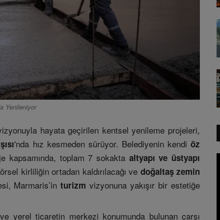
 Yenileniyor
vizyonuyla hayata geçirilen kentsel yenileme projeleri,
'nda hız kesmeden sürüyor. Belediyenin kendi
şısı
öz
oje kapsamında, toplam 7 sokakta
altyapı ve üstyapı
sel kirliliğin ortadan kaldırılacağı ve
doğaltaş zemin
esi, Marmaris’in
vizyonuna yakışır bir estetiğe
turizm
n ve yerel ticaretin merkezi konumunda bulunan çarşı