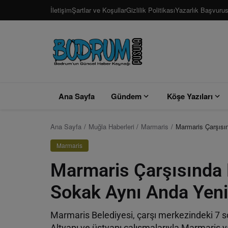
İletişim
Şartlar ve Koşullar
Gizlilik Politikası
Yazarlık Başvuru
Ana Sayfa
Gündem
Köşe Yazıları
Ana Sayfa
Muğla Haberleri
Marmaris
Marmaris Çarşısı
Marmaris
Marmaris Çarşısında
Sokak Aynı Anda Yeni
Marmaris Belediyesi, çarşı merkezindeki 7 
Altyapı ve üstyapı çalışmalarıyla Marmaris y