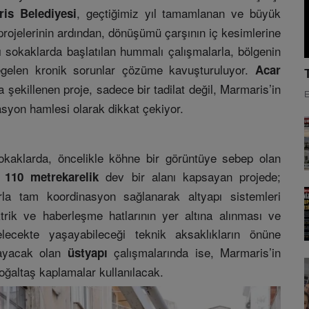
, geçtiğimiz yıl tamamlanan ve büyük
is Belediyesi
rojelerinin ardından, dönüşümü çarşının iç kesimlerine
ı sokaklarda başlatılan hummalı çalışmalarla, bölgenin
egelen kronik sorunlar çözüme kavuşturuluyor.
Acar
a şekillenen proje, sadece bir tadilat değil, Marmaris’in
E
syon hamlesi olarak dikkat çekiyor.
okaklarda, öncelikle köhne bir görüntüye sebep olan
dev bir alanı kapsayan projede;
 110 metrekarelik
la tam koordinasyon sağlanarak altyapı sistemleri
trik ve haberleşme hatlarının yer altına alınması ve
elecekte yaşayabileceği teknik aksaklıkların önüne
şlayacak olan
çalışmalarında ise, Marmaris’in
üstyapı
oğaltaş kaplamalar kullanılacak.