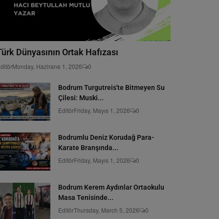
Türk Dünyasının Ortak Hafızası
ditör
Monday, Hazirane 1, 2026
0
Bodrum Turgutreis'te Bitmeyen Su
Çilesi: Muski...
Editör
Friday, Mayıs 1, 2026
0
Bodrumlu Deniz Korudağ Para-
Karate Branşında...
Editör
Friday, Mayıs 1, 2026
0
Bodrum Kerem Aydınlar Ortaokulu
Masa Tenisinde...
Editör
Thursday, March 5, 2026
0