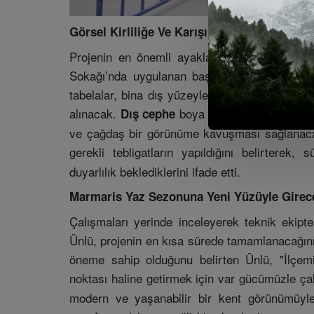
Görsel Kirliliğe Ve Karışıklığa Son Veriliyor
Projenin en önemli ayaklarından birini ise b
Sokağı’nda uygulanan başarılı modelin bir b
tabelalar, bina dış yüzeylerinde sarkan kablo yı
alınacak.
boya ve onarımlarıyla binal
Dış cephe
ve çağdaş bir görünüme kavuşması sağlanacak
gerekli tebligatların yapıldığını belirterek
duyarlılık beklediklerini ifade etti.
Marmaris Yaz Sezonuna Yeni Yüzüyle Girec
Çalışmaları yerinde inceleyerek teknik ekipt
Ünlü, projenin en kısa sürede tamamlanacağını 
öneme sahip olduğunu belirten Ünlü, "İlçemi
noktası haline getirmek için var gücümüzle ça
modern ve yaşanabilir bir kent görünümüyle