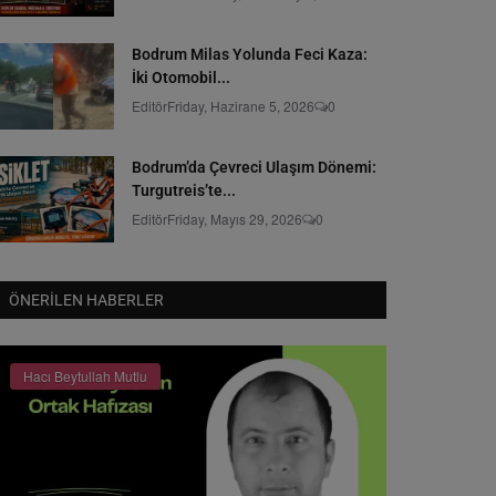
Bodrum Milas Yolunda Feci Kaza:
İki Otomobil...
Editör
Friday, Hazirane 5, 2026
0
Bodrum’da Çevreci Ulaşım Dönemi:
Turgutreis’te...
Editör
Friday, Mayıs 29, 2026
0
ÖNERILEN HABERLER
Hacı Beytullah Mutlu