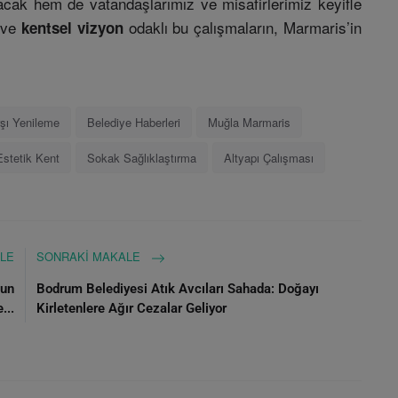
pacak hem de vatandaşlarımız ve misafirlerimiz keyifle
k ve
odaklı bu çalışmaların, Marmaris’in
kentsel vizyon
.
şı Yenileme
Belediye Haberleri
Muğla Marmaris
Estetik Kent
Sokak Sağlıklaştırma
Altyapı Çalışması
LE
SONRAKI MAKALE
gun
Bodrum Belediyesi Atık Avcıları Sahada: Doğayı
...
Kirletenlere Ağır Cezalar Geliyor