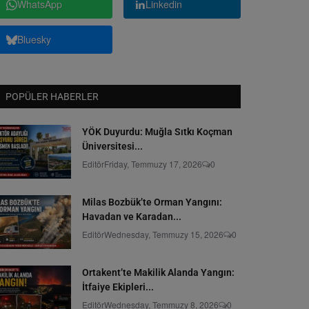
WhatsApp
Linkedin
Bluesky
POPÜLER HABERLER
YÖK Duyurdu: Muğla Sıtkı Koçman
Üniversitesi...
Editör
Friday, Temmuzy 17, 2026
0
Milas Bozbük’te Orman Yangını:
Havadan ve Karadan...
Editör
Wednesday, Temmuzy 15, 2026
0
Ortakent’te Makilik Alanda Yangın:
İtfaiye Ekipleri...
Editör
Wednesday, Temmuzy 8, 2026
0