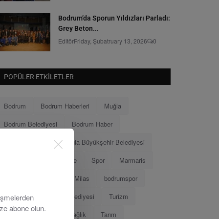
Bodrum’da Sporun Yıldızları Parladı:
Grey Beton...
Editör
Friday, Şubatruary 13, 2026
0
POPÜLER ETKILETLER
Bodrum
Bodrum Haberleri
Muğla
Bodrum Belediyesi
Bodrum Haber
Muğla Haberleri
Muğla Büyükşehir Belediyesi
Ahmet Aras
Menteşe
Spor
Marmaris
Menteşe Belediyesi
Milas
bodrumspor
Eğitim
Marmaris Belediyesi
Turizm
lişmelerden
ize abone olun.
Tamer Mandalinci
Sağlık
Tarım