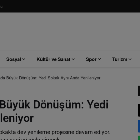
su
Sosyal
Kültür ve Sanat
Spor
Turizm
nda Büyük Dönüşüm: Yedi Sokak Aynı Anda Yenileniyor
 Büyük Dönüşüm: Yedi
leniyor
sokakta dev yenileme projesine devam ediyor.
aza yeni yüzüyle girecek.