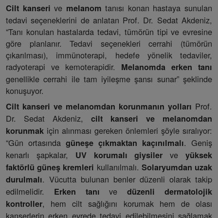
ve
tanısı konan hastaya sunulan
Cilt kanseri
melanom
tedavi seçeneklerini de anlatan Prof. Dr. Sedat Akdeniz,
“Tanı konulan hastalarda tedavi, tümörün tipi ve evresine
göre planlanır. Tedavi seçenekleri cerrahi (tümörün
çıkarılması), immünoterapi, hedefe yönelik tedaviler,
radyoterapi ve kemoterapidir.
Melanomda erken tanı
genellikle cerrahi ile tam iyileşme şansı sunar” şeklinde
konuşuyor.
Prof.
Cilt kanseri ve melanomdan korunmanın yolları
Dr. Sedat Akdeniz,
cilt kanseri ve melanomdan
için alınması gereken önlemleri şöyle sıralıyor:
korunmak
“Gün ortasında
. Geniş
güneşe çıkmaktan kaçınılmalı
kenarlı şapkalar,
ve
UV korumalı giysiler
yüksek
kullanılmalı.
faktörlü güneş kremleri
Solaryumdan uzak
. Vücutta bulunan benler düzenli olarak takip
durulmalı
edilmelidir.
ve
Erken tanı
düzenli dermatolojik
, hem cilt sağlığını korumak hem de olası
kontroller
kanserlerin erken evrede tedavi edilebilmesini sağlamak