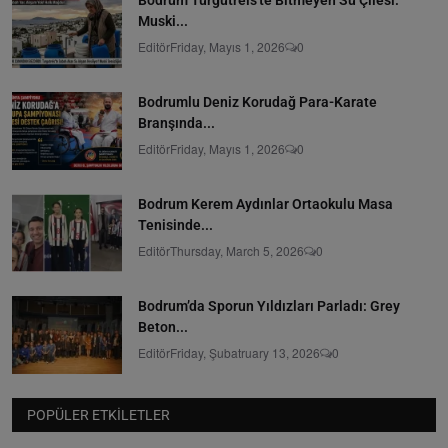
Muski...
Editör
Friday, Mayıs 1, 2026
0
Bodrumlu Deniz Korudağ Para-Karate
Branşında...
Editör
Friday, Mayıs 1, 2026
0
Bodrum Kerem Aydınlar Ortaokulu Masa
Tenisinde...
Editör
Thursday, March 5, 2026
0
Bodrum’da Sporun Yıldızları Parladı: Grey
Beton...
Editör
Friday, Şubatruary 13, 2026
0
POPÜLER ETKILETLER