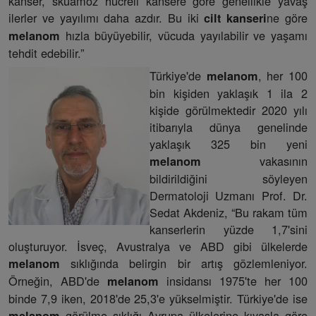
kanser, skuamöz hücreli kansere göre genellikle yavaş
ilerler ve yayılımı daha azdır. Bu iki
ne göre
cilt kanseri
hızla büyüyebilir, vücuda yayılabilir ve yaşamı
melanom
tehdit edebilir.”
Türkiye'de
, her 100
melanom
bin kişiden yaklaşık 1 ila 2
kişide görülmektedir 2020 yılı
itibarıyla dünya genelinde
yaklaşık 325 bin yeni
vakasının
melanom
bildirildiğini söyleyen
Dermatoloji Uzmanı Prof. Dr.
Sedat Akdeniz, “Bu rakam tüm
kanserlerin yüzde 1,7'sini
oluşturuyor. İsveç, Avustralya ve ABD gibi ülkelerde
sıklığında belirgin bir artış gözlemleniyor.
melanom
Örneğin, ABD'de
insidansı 1975'te her 100
melanom
binde 7,9 iken, 2018'de 25,3'e yükselmiştir. Türkiye'de ise
görülme sıklığı Avrupa ülkelerine kıyasla göre
melanom