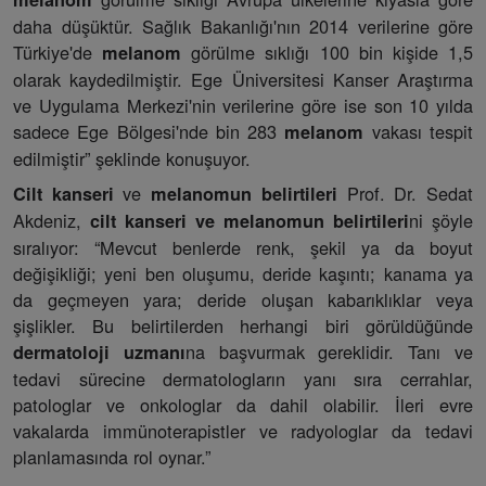
daha düşüktür. Sağlık Bakanlığı'nın 2014 verilerine göre
Türkiye'de
görülme sıklığı 100 bin kişide 1,5
melanom
olarak kaydedilmiştir. Ege Üniversitesi Kanser Araştırma
ve Uygulama Merkezi'nin verilerine göre ise son 10 yılda
sadece Ege Bölgesi'nde bin 283
vakası tespit
melanom
edilmiştir” şeklinde konuşuyor.
ve
Prof. Dr. Sedat
Cilt kanseri
melanomun belirtileri
Akdeniz,
ni şöyle
cilt kanseri ve melanomun belirtileri
sıralıyor: “Mevcut benlerde renk, şekil ya da boyut
değişikliği; yeni ben oluşumu, deride kaşıntı; kanama ya
da geçmeyen yara; deride oluşan kabarıklıklar veya
şişlikler. Bu belirtilerden herhangi biri görüldüğünde
na başvurmak gereklidir. Tanı ve
dermatoloji uzmanı
tedavi sürecine dermatologların yanı sıra cerrahlar,
patologlar ve onkologlar da dahil olabilir. İleri evre
vakalarda immünoterapistler ve radyologlar da tedavi
planlamasında rol oynar.”