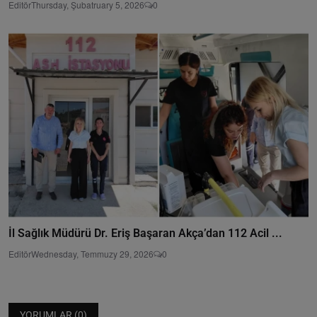
Editör
Thursday, Şubatruary 5, 2026
0
İl Sağlık Müdürü Dr. Eriş Başaran Akça’dan 112 Acil ...
Editör
Wednesday, Temmuzy 29, 2026
0
YORUMLAR (
0
)