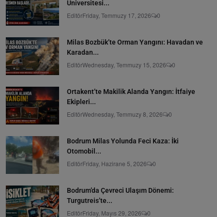
Üniversitesi...
Editör
Friday, Temmuzy 17, 2026
0
Milas Bozbük’te Orman Yangını: Havadan ve
Karadan...
Editör
Wednesday, Temmuzy 15, 2026
0
Ortakent’te Makilik Alanda Yangın: İtfaiye
Ekipleri...
Editör
Wednesday, Temmuzy 8, 2026
0
Bodrum Milas Yolunda Feci Kaza: İki
Otomobil...
Editör
Friday, Hazirane 5, 2026
0
Bodrum’da Çevreci Ulaşım Dönemi:
Turgutreis’te...
Editör
Friday, Mayıs 29, 2026
0