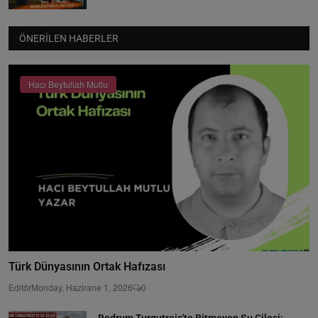
ÖNERILEN HABERLER
Hacı Beytullah Mutlu
Türk Dünyasının Ortak Hafızası
Editör
Monday, Hazirane 1, 2026
0
Bodrum Turgutreis'te Bitmeyen Su Çilesi: