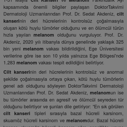
kapsamında önemli bilgiler paylaşan DoktorTakvimi
Dermatoloji Uzmanlarından Prof. Dr. Sedat Akdeniz,
cilt
nin deri hücrelerinin kontrolsüz çoğalmasıyla
kanseri
oluşan kötü huylu tümörler olduğunu ve en ölümcül türün
hızla yayılan
olduğunu vurguluyor. Prof. Dr.
melanom
Akdeniz, 2020 yılı itibarıyla dünya genelinde yaklaşık 325
bin yeni
vakası bildirildiğini, Ege Üniversitesi
melanom
verilerine göre ise son 10 yılda yalnızca Ege Bölgesi'nde
1.283
vakası tespit edildiğini belirtiyor.
melanom
nin deri hücrelerinin kontrolsüz ve anormal
Cilt kanseri
şekilde çoğalmasıyla ortaya çıkan, kötü huylu tümörlerin
genel adı olduğunu söyleyen DoktorTakvimi Dermatoloji
Uzmanlarından Prof. Dr. Sedat Akdeniz,
un ise
melanom
bu tümörler arasında en agresif ve ölümcül seyreden tür
olduğunu belirtiyor ve şunları dile getiriyor: “En sık görülen
tipleri sırasıyla bazal hücreli karsinom,
cilt kanseri
skuamöz hücreli karsinom ve
dur. Bazal hücreli
melanom