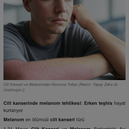
Cilt Kanseri ve Melanomdan Korunma Yolları (Resim: Yapay Zeka ile
Üretilmiştir.))
:
hayat
Cilt kanserinde melanom tehlikesi
Erken teşhis
kurtarıyor
en ölümcül
türü
Melanom
cilt kanseri
1-31 Mayıs
ve
Farkındalık Ayı
Cilt Kanseri
Melanom