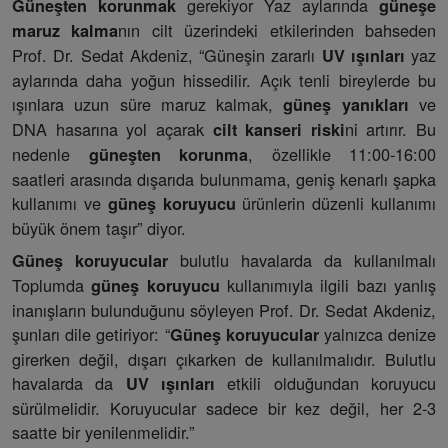
gerekiyor Yaz aylarında
Güneşten korunmak
güneşe
nın cilt üzerindeki etkilerinden bahseden
maruz kalma
Prof. Dr. Sedat Akdeniz, “Güneşin zararlı
yaz
UV ışınları
aylarında daha yoğun hissedilir. Açık tenli bireylerde bu
ışınlara uzun süre maruz kalmak,
ve
güneş yanıkları
DNA hasarına yol açarak
ni artırır. Bu
cilt kanseri riski
nedenle
, özellikle 11:00-16:00
güneşten korunma
saatleri arasında dışarıda bulunmama, geniş kenarlı şapka
kullanımı ve
ürünlerin düzenli kullanımı
güneş koruyucu
büyük önem taşır” diyor.
bulutlu havalarda da kullanılmalı
Güneş koruyucular
Toplumda
kullanımıyla ilgili bazı yanlış
güneş koruyucu
inanışların bulunduğunu söyleyen Prof. Dr. Sedat Akdeniz,
şunları dile getiriyor: “
yalnızca denize
Güneş koruyucular
girerken değil, dışarı çıkarken de kullanılmalıdır. Bulutlu
havalarda da
etkili olduğundan koruyucu
UV ışınları
sürülmelidir. Koruyucular sadece bir kez değil, her 2-3
saatte bir yenilenmelidir.”