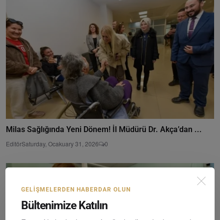
Milas Sağlığında Yeni Dönem! İl Müdürü Dr. Akça’dan ...
Editör
Saturday, Ocakuary 31, 2026
0
GELIŞMELERDEN HABERDAR OLUN
Bültenimize Katılın