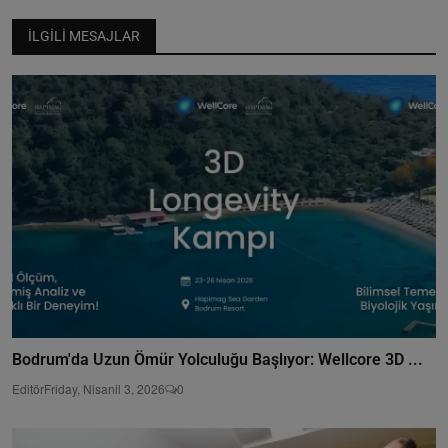
İLGILI MESAJLAR
Bodrum'da Uzun Ömür Yolculuğu Başlıyor: Wellcore 3D ...
Editör
Friday, Nisanil 3, 2026
0