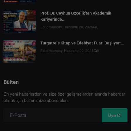
Prof. Dr. Ceyhun Özçelik’ten Akademik
Kariyerinde...
Editör
Sunday, Hazirane 28, 2026
0
Turgutreis Kitap ve Edebiyat Fuarı Başlıyor:...
Editör
Monday, Hazirane 29, 2026
0
Bülten
En yeni haberlerden ve size özel gelişmelerden anında haberdar
olmak için bültenimize abone olun.
Üye Ol