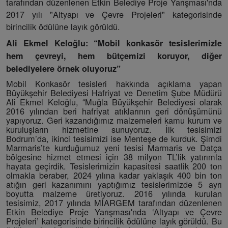
tarafından düzenlenen Etkin Belediye Proje Yarışması'nda
2017 yılı "Altyapı ve Çevre Projeleri" kategorisinde
birincilik ödülüne layık görüldü.
Ali Ekmel Keloğlu: “Mobil konkasör tesislerimizle
hem çevreyi, hem bütçemizi koruyor, diğer
belediyelere örnek oluyoruz”
Mobil Konkasör tesisleri hakkında açıklama yapan
Büyükşehir Belediyesi Hafriyat ve Denetim Şube Müdürü
Ali Ekmel Keloğlu, “Muğla Büyükşehir Belediyesi olarak
2016 yılından beri hafriyat atıklarının geri dönüşümünü
yapıyoruz. Geri kazandığımız malzemeleri kamu kurum ve
kuruluşların hizmetine sunuyoruz. İlk tesisimizi
Bodrum’da, ikinci tesisimizi ise Menteşe de kurduk. Şimdi
Marmaris’te kurduğumuz yeni tesisi Marmaris ve Datça
bölgesine hizmet etmesi için 38 milyon TL’lik yatırımla
hayata geçirdik. Tesislerimizin kapasitesi saatlik 200 ton
olmakla beraber, 2024 yılına kadar yaklaşık 400 bin ton
atığın geri kazanımını yaptığımız tesislerimizde 5 ayrı
boyutta malzeme üretiyoruz. 2016 yılında kurulan
tesisimiz, 2017 yılında MİARGEM tarafından düzenlenen
Etkin Belediye Proje Yarışması'nda ‘Altyapı ve Çevre
Projeleri’ kategorisinde birincilik ödülüne layık görüldü. Bu