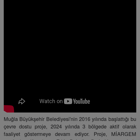
Muğla Büyükşehir Belediyesi'nin 2016 yılında başlattığı bu
çevre dostu proje, 2024 yılında 3 bölgede aktif olarak
faaliyet göstermeye devam ediyor. Proje, MİARGEM