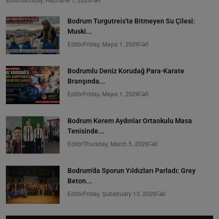
Bodrum Turgutreis'te Bitmeyen Su Çilesi:
Muski...
Editör
Friday, Mayıs 1, 2026
0
Bodrumlu Deniz Korudağ Para-Karate
Branşında...
Editör
Friday, Mayıs 1, 2026
0
Bodrum Kerem Aydınlar Ortaokulu Masa
Tenisinde...
Editör
Thursday, March 5, 2026
0
Bodrum’da Sporun Yıldızları Parladı: Grey
Beton...
Editör
Friday, Şubatruary 13, 2026
0