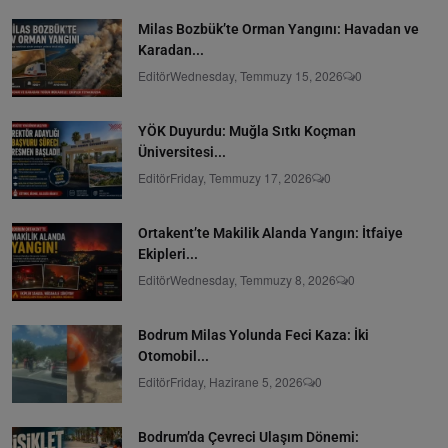
Milas Bozbük’te Orman Yangını: Havadan ve
Karadan...
Editör
Wednesday, Temmuzy 15, 2026
0
YÖK Duyurdu: Muğla Sıtkı Koçman
Üniversitesi...
Editör
Friday, Temmuzy 17, 2026
0
Ortakent’te Makilik Alanda Yangın: İtfaiye
Ekipleri...
Editör
Wednesday, Temmuzy 8, 2026
0
Bodrum Milas Yolunda Feci Kaza: İki
Otomobil...
Editör
Friday, Hazirane 5, 2026
0
Bodrum’da Çevreci Ulaşım Dönemi: