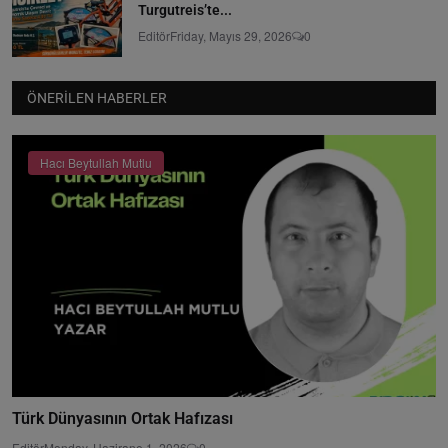
Turgutreis’te...
Editör
Friday, Mayıs 29, 2026
0
ÖNERILEN HABERLER
Hacı Beytullah Mutlu
Türk Dünyasının Ortak Hafızası
Editör
Monday, Hazirane 1, 2026
0