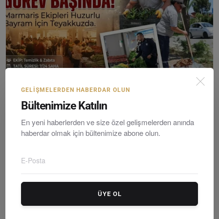
GELIŞMELERDEN HABERDAR OLUN
Bültenimize Katılın
Marmaris Belediyesi Bayram Mesaisine Hazır: Ekipler ...
Editör
Wednesday, Mayıs 27, 2026
0
En yeni haberlerden ve size özel gelişmelerden anında
haberdar olmak için bültenimize abone olun.
ÜYE OL