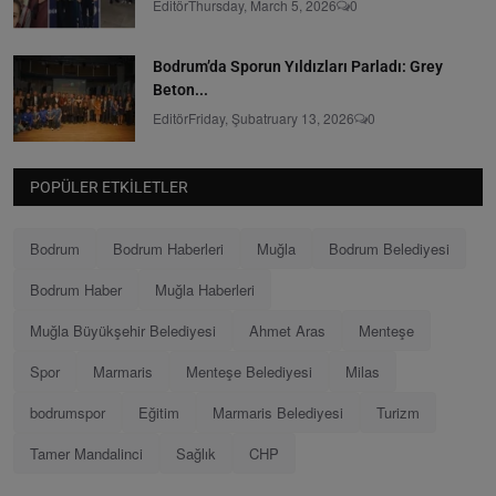
Editör
Thursday, March 5, 2026
0
Bodrum’da Sporun Yıldızları Parladı: Grey
Beton...
Editör
Friday, Şubatruary 13, 2026
0
POPÜLER ETKILETLER
Bodrum
Bodrum Haberleri
Muğla
Bodrum Belediyesi
Bodrum Haber
Muğla Haberleri
Muğla Büyükşehir Belediyesi
Ahmet Aras
Menteşe
Spor
Marmaris
Menteşe Belediyesi
Milas
bodrumspor
Eğitim
Marmaris Belediyesi
Turizm
Tamer Mandalinci
Sağlık
CHP