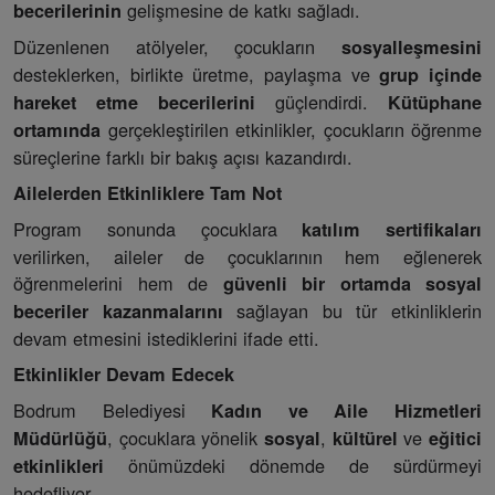
gelişmesine de katkı sağladı.
becerilerinin
Düzenlenen atölyeler, çocukların
sosyalleşmesini
desteklerken, birlikte üretme, paylaşma ve
grup içinde
güçlendirdi.
hareket etme becerilerini
Kütüphane
gerçekleştirilen etkinlikler, çocukların öğrenme
ortamında
süreçlerine farklı bir bakış açısı kazandırdı.
Ailelerden Etkinliklere Tam Not
Program sonunda çocuklara
katılım sertifikaları
verilirken, aileler de çocuklarının hem eğlenerek
öğrenmelerini hem de
güvenli bir ortamda sosyal
sağlayan bu tür etkinliklerin
beceriler kazanmalarını
devam etmesini istediklerini ifade etti.
Etkinlikler Devam Edecek
Bodrum Belediyesi
Kadın ve Aile Hizmetleri
, çocuklara yönelik
,
ve
Müdürlüğü
sosyal
kültürel
eğitici
önümüzdeki dönemde de sürdürmeyi
etkinlikleri
hedefliyor.