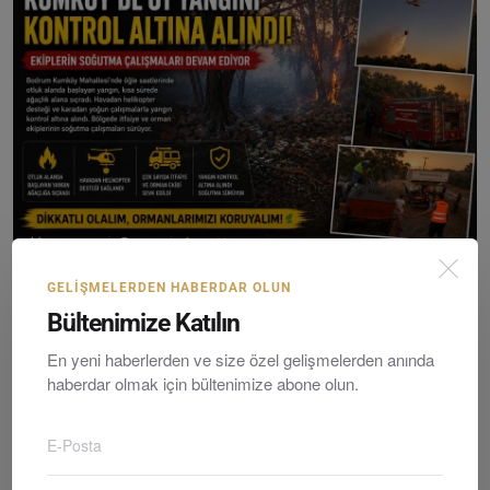
Bodrum Kumköy’de Orman Yangını: Havadan ve Karadan
GELIŞMELERDEN HABERDAR OLUN
M...
Bültenimize Katılın
Editör
Thursday, Temmuzy 16, 2026
0
En yeni haberlerden ve size özel gelişmelerden anında
haberdar olmak için bültenimize abone olun.