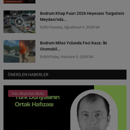
Bodrum Kitap Fuarı 2026 Heyecanı Turgutreis
Meydanı'nda...
Editör
Tuesday, Ağustosust 4, 2026
0
Bodrum Milas Yolunda Feci Kaza: İki
Otomobil...
Editör
Friday, Hazirane 5, 2026
0
ÖNERILEN HABERLER
Hacı Beytullah Mutlu