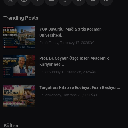
Trending Posts
YÖK Duyurdu: Muğla Sıtkı Koçman
Üniversitesi...
Editör
Friday, Temmuzy 17, 2026
0
Prof. Dr. Ceyhun Özçelik’ten Akademik
Kariyerinde...
Editör
Sunday, Hazirane 28, 2026
0
Turgutreis Kitap ve Edebiyat Fuarı Başlıyor:...
Editör
Monday, Hazirane 29, 2026
0
Bülten