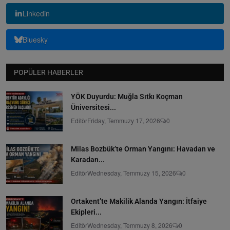
Linkedin
Bluesky
POPÜLER HABERLER
YÖK Duyurdu: Muğla Sıtkı Koçman
Üniversitesi...
Editör
Friday, Temmuzy 17, 2026
0
Milas Bozbük’te Orman Yangını: Havadan ve
Karadan...
Editör
Wednesday, Temmuzy 15, 2026
0
Ortakent’te Makilik Alanda Yangın: İtfaiye
Ekipleri...
Editör
Wednesday, Temmuzy 8, 2026
0