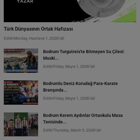
Türk Dünyasının Ortak Hafızası
Editör
Monday, Hazirane 1, 2026
0
Bodrum Turgutreis'te Bitmeyen Su Çilesi:
Muski...
Editör
Friday, Mayıs 1, 2026
0
Bodrumlu Deniz Korudağ Para-Karate
Branşında...
Editör
Friday, Mayıs 1, 2026
0
Bodrum Kerem Aydınlar Ortaokulu Masa
Tenisinde...
Editör
Thursday, March 5, 2026
0