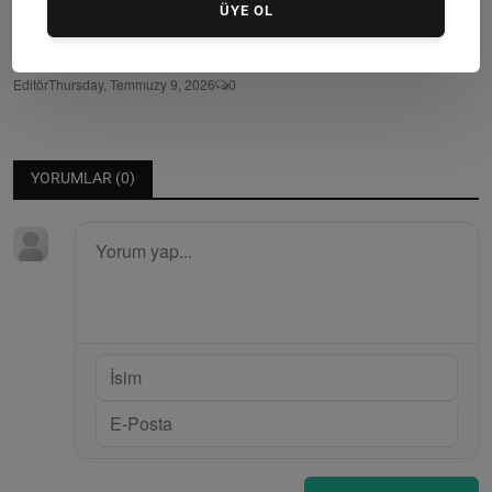
ÜYE OL
Bodrum’da Duyarlı Davranış: Temizlik İşçileri İki Ya...
Editör
Thursday, Temmuzy 9, 2026
0
YORUMLAR (
0
)