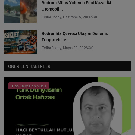
Bodrum Milas Yolunda Feci Kaza: İki
Otomobil...
Editör
Friday, Hazirane 5, 2026
0
Bodrum’da Çevreci Ulaşım Dönemi:
Turgutreis’te...
Editör
Friday, Mayıs 29, 2026
0
ÖNERILEN HABERLER
Hacı Beytullah Mutlu