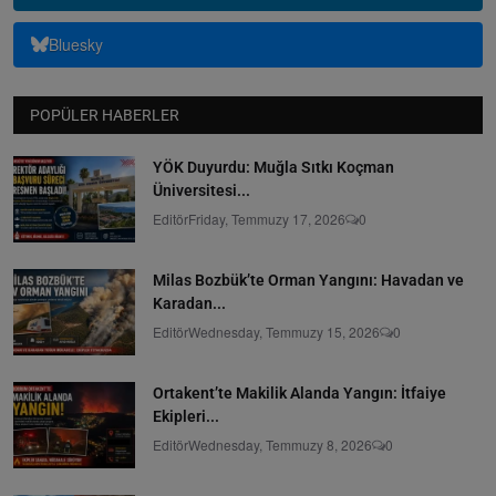
Bluesky
POPÜLER HABERLER
YÖK Duyurdu: Muğla Sıtkı Koçman
Üniversitesi...
Editör
Friday, Temmuzy 17, 2026
0
Milas Bozbük’te Orman Yangını: Havadan ve
Karadan...
Editör
Wednesday, Temmuzy 15, 2026
0
Ortakent’te Makilik Alanda Yangın: İtfaiye
Ekipleri...
Editör
Wednesday, Temmuzy 8, 2026
0