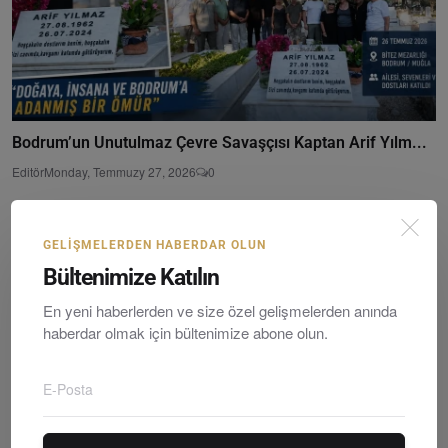
Bodrum’un Unutulmaz Çevre Savaşçısı Kaptan Arif Yılm...
Editör
Monday, Temmuzy 27, 2026
0
GELIŞMELERDEN HABERDAR OLUN
Bültenimize Katılın
En yeni haberlerden ve size özel gelişmelerden anında
haberdar olmak için bültenimize abone olun.