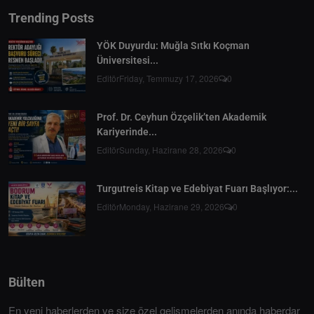
Trending Posts
YÖK Duyurdu: Muğla Sıtkı Koçman
Üniversitesi...
Editör
Friday, Temmuzy 17, 2026
0
Prof. Dr. Ceyhun Özçelik’ten Akademik
Kariyerinde...
Editör
Sunday, Hazirane 28, 2026
0
Turgutreis Kitap ve Edebiyat Fuarı Başlıyor:...
Editör
Monday, Hazirane 29, 2026
0
Bülten
En yeni haberlerden ve size özel gelişmelerden anında haberdar