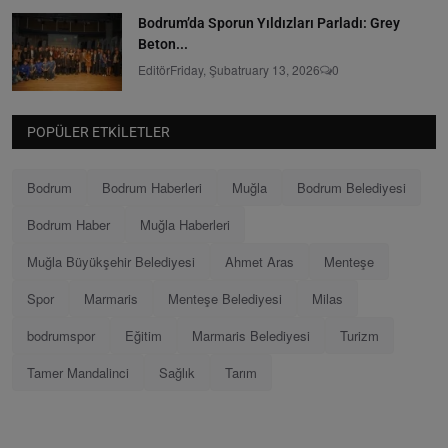
Bodrum’da Sporun Yıldızları Parladı: Grey
Beton...
Editör
Friday, Şubatruary 13, 2026
0
POPÜLER ETKILETLER
Bodrum
Bodrum Haberleri
Muğla
Bodrum Belediyesi
Bodrum Haber
Muğla Haberleri
Muğla Büyükşehir Belediyesi
Ahmet Aras
Menteşe
Spor
Marmaris
Menteşe Belediyesi
Milas
bodrumspor
Eğitim
Marmaris Belediyesi
Turizm
Tamer Mandalinci
Sağlık
Tarım