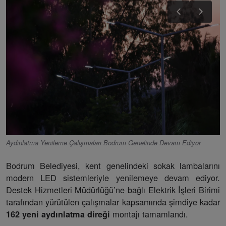
Aydınlatma Yenileme Çalışmaları Bodrum Genelinde Devam Ediyor
Bodrum Belediyesi, kent genelindeki sokak lambalarını
modern LED sistemleriyle yenilemeye devam ediyor.
Destek Hizmetleri Müdürlüğü’ne bağlı Elektrik İşleri Birimi
tarafından yürütülen çalışmalar kapsamında şimdiye kadar
montajı tamamlandı.
162 yeni aydınlatma direği