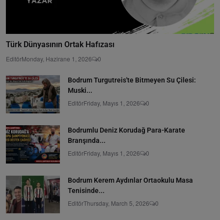
Türk Dünyasının Ortak Hafızası
Editör
Monday, Hazirane 1, 2026
0
Bodrum Turgutreis'te Bitmeyen Su Çilesi:
Muski...
Editör
Friday, Mayıs 1, 2026
0
Bodrumlu Deniz Korudağ Para-Karate
Branşında...
Editör
Friday, Mayıs 1, 2026
0
Bodrum Kerem Aydınlar Ortaokulu Masa
Tenisinde...
Editör
Thursday, March 5, 2026
0