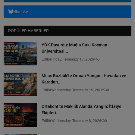
Bluesky
POPÜLER HABERLER
YÖK Duyurdu: Muğla Sıtkı Koçman
Üniversitesi...
Editör
Friday, Temmuzy 17, 2026
0
Milas Bozbük’te Orman Yangını: Havadan ve
Karadan...
Editör
Wednesday, Temmuzy 15, 2026
0
Ortakent’te Makilik Alanda Yangın: İtfaiye
Ekipleri...
Editör
Wednesday, Temmuzy 8, 2026
0