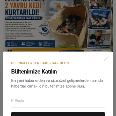
Bodrum’da Duyarlı Davranış: Temizlik İşçileri İki Ya...
GELIŞMELERDEN HABERDAR OLUN
Editör
Thursday, Temmuzy 9, 2026
0
Bültenimize Katılın
En yeni haberlerden ve size özel gelişmelerden anında
haberdar olmak için bültenimize abone olun.