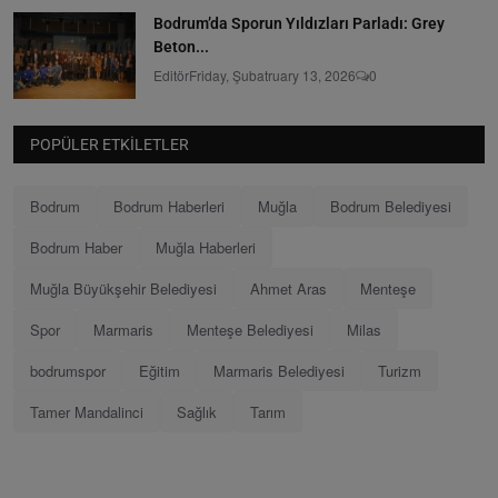
Bodrum’da Sporun Yıldızları Parladı: Grey
Beton...
Editör
Friday, Şubatruary 13, 2026
0
POPÜLER ETKILETLER
Bodrum
Bodrum Haberleri
Muğla
Bodrum Belediyesi
Bodrum Haber
Muğla Haberleri
Muğla Büyükşehir Belediyesi
Ahmet Aras
Menteşe
Spor
Marmaris
Menteşe Belediyesi
Milas
bodrumspor
Eğitim
Marmaris Belediyesi
Turizm
Tamer Mandalinci
Sağlık
Tarım