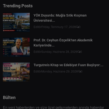
Trending Posts
YÖK Duyurdu: Muğla Sıtkı Koçman
Üniversitesi...
Editör
Friday, Temmuzy 17, 2026
0
Prof. Dr. Ceyhun Özçelik’ten Akademik
Kariyerinde...
Editör
Sunday, Hazirane 28, 2026
0
Turgutreis Kitap ve Edebiyat Fuarı Başlıyor:...
Editör
Monday, Hazirane 29, 2026
0
Bülten
En yeni haberlerden ve size özel gelişmelerden anında haberdar