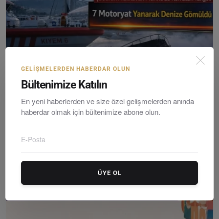
GELIŞMELERDEN HABERDAR OLUN
Bültenimize Katılın
En yeni haberlerden ve size özel gelişmelerden anında
Bodrum Yalıkavak Marina’da Korkutan Yangın: 7 Motory...
haberdar olmak için bültenimize abone olun.
Editör
Sunday, March 22, 2026
0
ÜYE OL