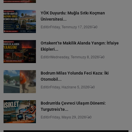
YÖK Duyurdu: Muğla Sıtkı Koçman
Üniversitesi...
Editör
Friday, Temmuzy 17, 2026
0
Ortakent’te Makilik Alanda Yangın: İtfaiye
Ekipleri...
Editör
Wednesday, Temmuzy 8, 2026
0
Bodrum Milas Yolunda Feci Kaza: İki
Otomobil...
Editör
Friday, Hazirane 5, 2026
0
Bodrum’da Çevreci Ulaşım Dönemi:
Turgutreis’te...
Editör
Friday, Mayıs 29, 2026
0