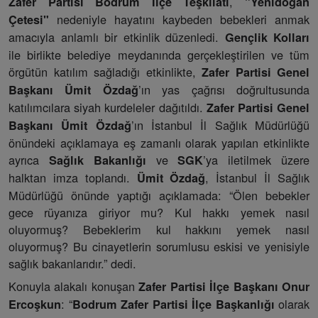
,
Zafer Partisi Bodrum İlçe Teşkilatı
"Yenidoğan
nedeniyle hayatını kaybeden bebekleri anmak
Çetesi"
amacıyla anlamlı bir etkinlik düzenledi.
Gençlik Kolları
ile birlikte belediye meydanında gerçekleştirilen ve tüm
örgütün katılım sağladığı etkinlikte,
Zafer Partisi Genel
’ın yas çağrısı doğrultusunda
Başkanı Ümit Özdağ
katılımcılara siyah kurdeleler dağıtıldı.
Zafer Partisi Genel
’ın İstanbul İl Sağlık Müdürlüğü
Başkanı Ümit Özdağ
önündeki açıklamaya eş zamanlı olarak yapılan etkinlikte
ayrıca
ve
’ya iletilmek üzere
Sağlık Bakanlığı
SGK
halktan imza toplandı.
, İstanbul İl Sağlık
Ümit Özdağ
Müdürlüğü önünde yaptığı açıklamada: “Ölen bebekler
gece rüyanıza giriyor mu? Kul hakkı yemek nasıl
oluyormuş? Bebeklerim kul hakkını yemek nasıl
oluyormuş? Bu cinayetlerin sorumlusu eskisi ve yenisiyle
sağlık bakanlarıdır.” dedi.
Konuyla alakalı konuşan
Zafer Partisi İlçe Başkanı Onur
: “
olarak
Ercoşkun
Bodrum Zafer Partisi İlçe Başkanlığı