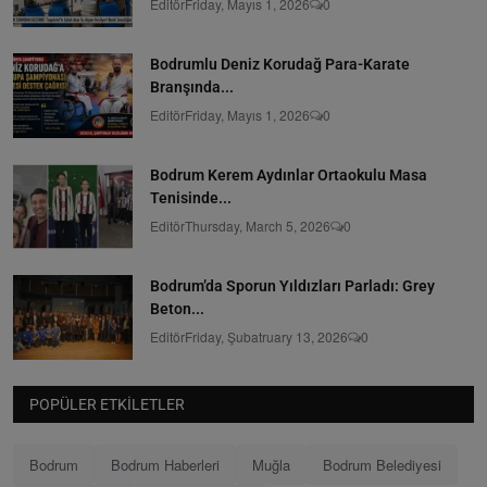
Editör
Friday, Mayıs 1, 2026
0
Bodrumlu Deniz Korudağ Para-Karate
Branşında...
Editör
Friday, Mayıs 1, 2026
0
Bodrum Kerem Aydınlar Ortaokulu Masa
Tenisinde...
Editör
Thursday, March 5, 2026
0
Bodrum’da Sporun Yıldızları Parladı: Grey
Beton...
Editör
Friday, Şubatruary 13, 2026
0
POPÜLER ETKILETLER
Bodrum
Bodrum Haberleri
Muğla
Bodrum Belediyesi