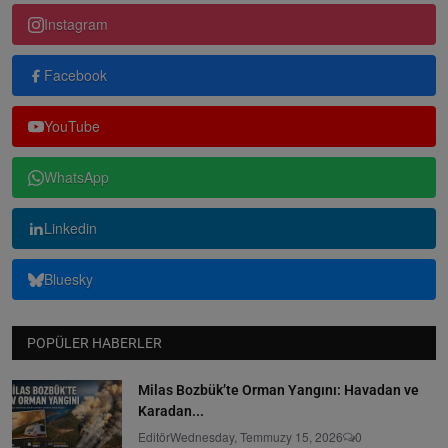
Instagram
Facebook
YouTube
WhatsApp
Linkedin
Bluesky
POPÜLER HABERLER
Milas Bozbük’te Orman Yangını: Havadan ve
Karadan...
Editör
Wednesday, Temmuzy 15, 2026
0