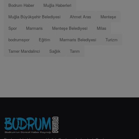
Bodrum Haber
Muğla Haberleri
Muğla Büyükşehir Belediyesi
Ahmet Aras
Menteşe
Spor
Marmaris
Menteşe Belediyesi
Milas
bodrumspor
Eğitim
Marmaris Belediyesi
Turizm
Tamer Mandalinci
Sağlık
Tarım