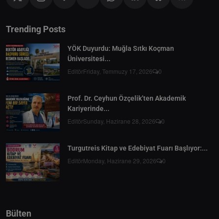
Trending Posts
YÖK Duyurdu: Muğla Sıtkı Koçman
Üniversitesi...
Editör
Friday, Temmuzy 17, 2026
0
Prof. Dr. Ceyhun Özçelik’ten Akademik
Kariyerinde...
Editör
Sunday, Hazirane 28, 2026
0
Turgutreis Kitap ve Edebiyat Fuarı Başlıyor:...
Editör
Monday, Hazirane 29, 2026
0
Bülten