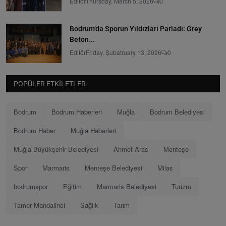
Editör
Thursday, March 5, 2026
0
Bodrum’da Sporun Yıldızları Parladı: Grey
Beton...
Editör
Friday, Şubatruary 13, 2026
0
POPÜLER ETKILETLER
Bodrum
Bodrum Haberleri
Muğla
Bodrum Belediyesi
Bodrum Haber
Muğla Haberleri
Muğla Büyükşehir Belediyesi
Ahmet Aras
Menteşe
Spor
Marmaris
Menteşe Belediyesi
Milas
bodrumspor
Eğitim
Marmaris Belediyesi
Turizm
Tamer Mandalinci
Sağlık
Tarım