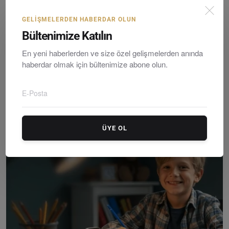
GELIŞMELERDEN HABERDAR OLUN
Bültenimize Katılın
En yeni haberlerden ve size özel gelişmelerden anında
haberdar olmak için bültenimize abone olun.
Vivo, Yeni Nesil İşletim Sistemi OriginOS 6’yı Tanıttı
Editör
Tuesday, Ekimober 21, 2025
0
ÜYE OL