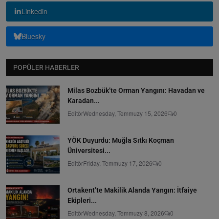
Linkedin
Bluesky
POPÜLER HABERLER
Milas Bozbük’te Orman Yangını: Havadan ve
Karadan...
Editör
Wednesday, Temmuzy 15, 2026
0
YÖK Duyurdu: Muğla Sıtkı Koçman
Üniversitesi...
Editör
Friday, Temmuzy 17, 2026
0
Ortakent’te Makilik Alanda Yangın: İtfaiye
Ekipleri...
Editör
Wednesday, Temmuzy 8, 2026
0