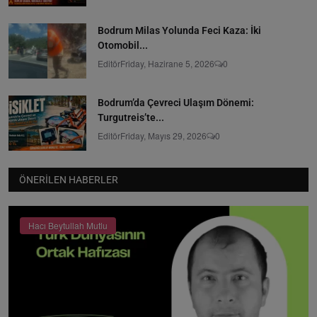
Bodrum Milas Yolunda Feci Kaza: İki
Otomobil...
Editör
Friday, Hazirane 5, 2026
0
Bodrum’da Çevreci Ulaşım Dönemi:
Turgutreis’te...
Editör
Friday, Mayıs 29, 2026
0
ÖNERILEN HABERLER
Hacı Beytullah Mutlu