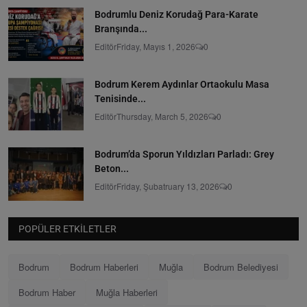
Bodrumlu Deniz Korudağ Para-Karate
Branşında...
Editör
Friday, Mayıs 1, 2026
0
Bodrum Kerem Aydınlar Ortaokulu Masa
Tenisinde...
Editör
Thursday, March 5, 2026
0
Bodrum’da Sporun Yıldızları Parladı: Grey
Beton...
Editör
Friday, Şubatruary 13, 2026
0
POPÜLER ETKILETLER
Bodrum
Bodrum Haberleri
Muğla
Bodrum Belediyesi
Bodrum Haber
Muğla Haberleri