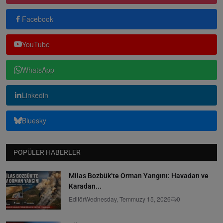
Facebook
YouTube
WhatsApp
Linkedin
Bluesky
POPÜLER HABERLER
Milas Bozbük’te Orman Yangını: Havadan ve
Karadan...
Editör
Wednesday, Temmuzy 15, 2026
0