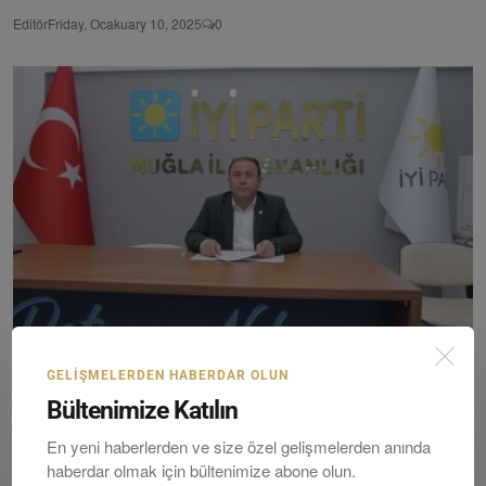
Editör
Friday, Ocakuary 10, 2025
0
İYİ Parti Muğla İl Başkanı Akmeşe’den 18 Mart Mesajı...
GELIŞMELERDEN HABERDAR OLUN
Bültenimize Katılın
Editör
Wednesday, March 18, 2026
0
En yeni haberlerden ve size özel gelişmelerden anında
haberdar olmak için bültenimize abone olun.