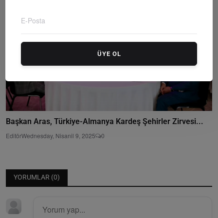
ÜYE OL
Başkan Aras, Türkiye-Almanya Kardeş Şehirler Zirvesi...
Editör
Wednesday, Nisanil 9, 2025
0
YORUMLAR (
0
)