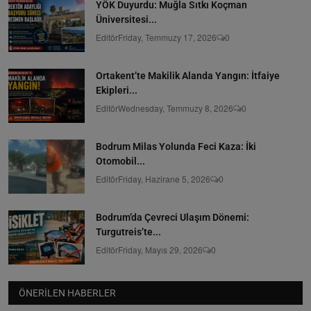
YÖK Duyurdu: Muğla Sıtkı Koçman
Üniversitesi...
Editör
Friday, Temmuzy 17, 2026
0
Ortakent’te Makilik Alanda Yangın: İtfaiye
Ekipleri...
Editör
Wednesday, Temmuzy 8, 2026
0
Bodrum Milas Yolunda Feci Kaza: İki
Otomobil...
Editör
Friday, Hazirane 5, 2026
0
Bodrum’da Çevreci Ulaşım Dönemi:
Turgutreis’te...
Editör
Friday, Mayıs 29, 2026
0
ÖNERILEN HABERLER