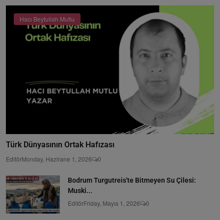
Hacı Beytullah Mutlu
Türk Dünyasının Ortak Hafızası
Editör
Monday, Hazirane 1, 2026
0
Bodrum Turgutreis'te Bitmeyen Su Çilesi:
Muski...
Editör
Friday, Mayıs 1, 2026
0