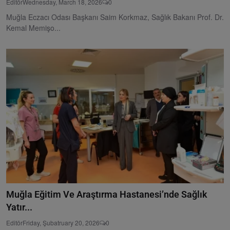
Editör
Wednesday, March 18, 2026
0
Muğla Eczacı Odası Başkanı Saim Korkmaz, Sağlık Bakanı Prof. Dr.
Kemal Memişo...
Muğla Eğitim Ve Araştırma Hastanesi’nde Sağlık
Yatır...
Editör
Friday, Şubatruary 20, 2026
0