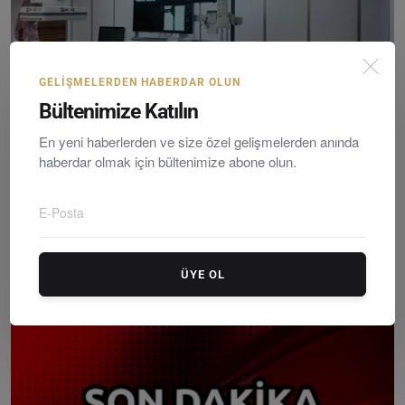
GELIŞMELERDEN HABERDAR OLUN
Bültenimize Katılın
En yeni haberlerden ve size özel gelişmelerden anında
Bodrum Devlet Hastanesi Anjiyografi Üniteleri
haberdar olmak için bültenimize abone olun.
Devrey...
Editör
Tuesday, March 26, 2024
0
Sağlık Bakanlığı tarafından ilimiz Bodrum Devlet Hastanesi ve
Fethiye Devlet ...
ÜYE OL