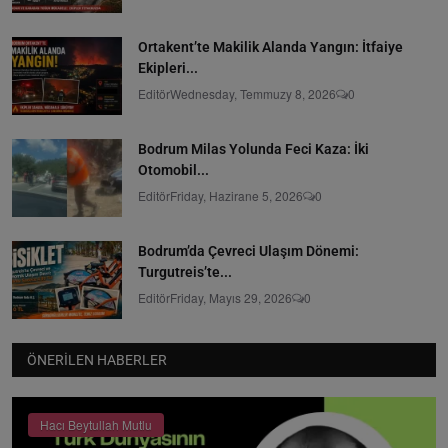
Ortakent’te Makilik Alanda Yangın: İtfaiye
Ekipleri...
Editör
Wednesday, Temmuzy 8, 2026
0
Bodrum Milas Yolunda Feci Kaza: İki
Otomobil...
Editör
Friday, Hazirane 5, 2026
0
Bodrum’da Çevreci Ulaşım Dönemi:
Turgutreis’te...
Editör
Friday, Mayıs 29, 2026
0
ÖNERILEN HABERLER
Hacı Beytullah Mutlu