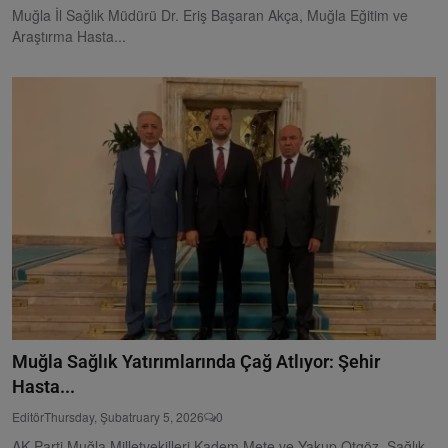
Muğla İl Sağlık Müdürü Dr. Eriş Başaran Akça, Muğla Eğitim ve
Araştırma Hasta...
Muğla Sağlık Yatırımlarında Çağ Atlıyor: Şehir
Hasta...
Editör
Thursday, Şubatruary 5, 2026
0
AK Parti Muğla Milletvekilleri Kadem Mete ve Yakup Otgöz, Sağlık