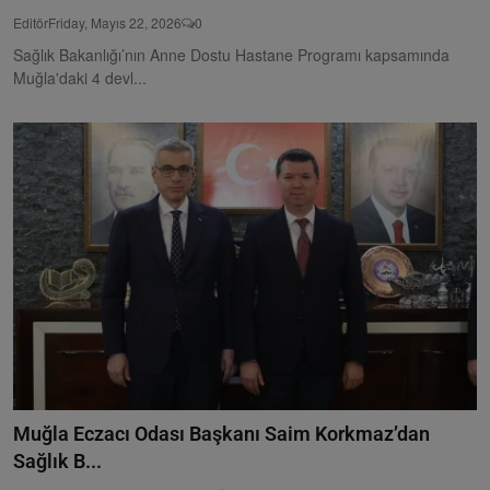
Editör
Friday, Mayıs 22, 2026
0
Sağlık Bakanlığı’nın Anne Dostu Hastane Programı kapsamında
Muğla'daki 4 devl...
Muğla Eczacı Odası Başkanı Saim Korkmaz’dan
Sağlık B...