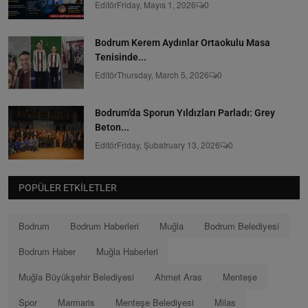
Editör
Friday, Mayıs 1, 2026
0
Bodrum Kerem Aydınlar Ortaokulu Masa
Tenisinde...
Editör
Thursday, March 5, 2026
0
Bodrum’da Sporun Yıldızları Parladı: Grey
Beton...
Editör
Friday, Şubatruary 13, 2026
0
POPÜLER ETKILETLER
Bodrum
Bodrum Haberleri
Muğla
Bodrum Belediyesi
Bodrum Haber
Muğla Haberleri
Muğla Büyükşehir Belediyesi
Ahmet Aras
Menteşe
Spor
Marmaris
Menteşe Belediyesi
Milas