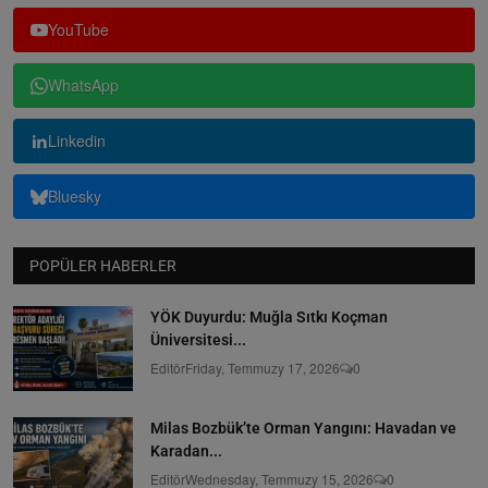
YouTube
WhatsApp
Linkedin
Bluesky
POPÜLER HABERLER
YÖK Duyurdu: Muğla Sıtkı Koçman
Üniversitesi...
Editör
Friday, Temmuzy 17, 2026
0
Milas Bozbük’te Orman Yangını: Havadan ve
Karadan...
Editör
Wednesday, Temmuzy 15, 2026
0