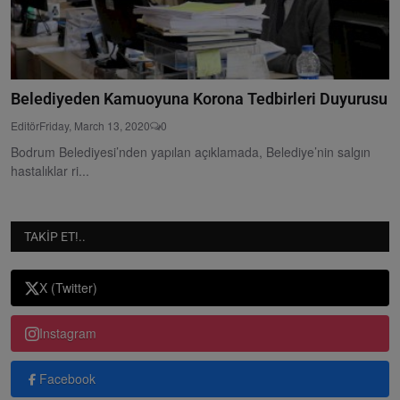
Belediyeden Kamuoyuna Korona Tedbirleri Duyurusu
Editör
Friday, March 13, 2020
0
Bodrum Belediyesi’nden yapılan açıklamada, Belediye’nin salgın
hastalıklar ri...
TAKIP ET!..
X (Twitter)
Instagram
Facebook