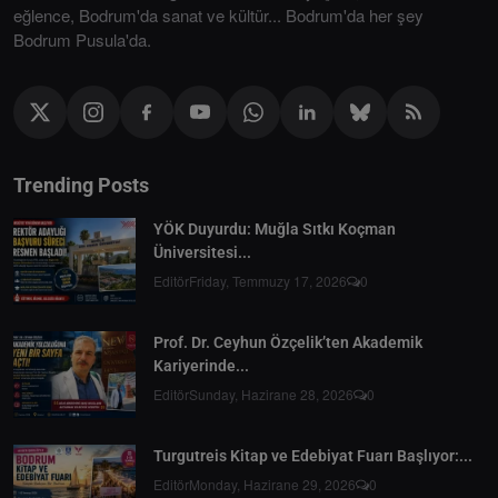
eğlence, Bodrum'da sanat ve kültür... Bodrum'da her şey
Bodrum Pusula'da.
Trending Posts
YÖK Duyurdu: Muğla Sıtkı Koçman
Üniversitesi...
Editör
Friday, Temmuzy 17, 2026
0
Prof. Dr. Ceyhun Özçelik’ten Akademik
Kariyerinde...
Editör
Sunday, Hazirane 28, 2026
0
Turgutreis Kitap ve Edebiyat Fuarı Başlıyor:...
Editör
Monday, Hazirane 29, 2026
0