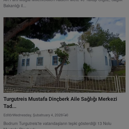
Bakanlığı il...
Turgutreis Mustafa Dinçberk Aile Sağlığı Merkezi
Tad...
Editör
Wednesday, Şubatruary 4, 2026
0
Bodrum Turgutreis'te vatandaşların tepki gösterdiği 13 Nolu