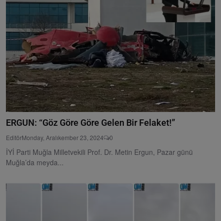
ERGUN: “Göz Göre Göre Gelen Bir Felaket!”
Editör
Monday, Aralıkember 23, 2024
0
İYİ Parti Muğla Milletvekili Prof. Dr. Metin Ergun, Pazar günü
Muğla’da meyda...