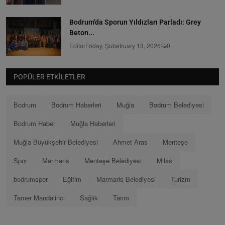
Bodrum’da Sporun Yıldızları Parladı: Grey
Beton...
Editör
Friday, Şubatruary 13, 2026
0
POPÜLER ETKILETLER
Bodrum
Bodrum Haberleri
Muğla
Bodrum Belediyesi
Bodrum Haber
Muğla Haberleri
Muğla Büyükşehir Belediyesi
Ahmet Aras
Menteşe
Spor
Marmaris
Menteşe Belediyesi
Milas
bodrumspor
Eğitim
Marmaris Belediyesi
Turizm
Tamer Mandalinci
Sağlık
Tarım