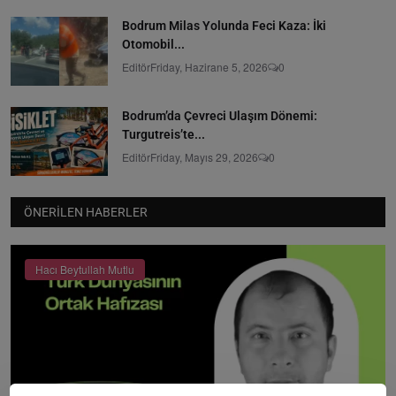
Bodrum Milas Yolunda Feci Kaza: İki
Otomobil...
Editör
Friday, Hazirane 5, 2026
0
Bodrum’da Çevreci Ulaşım Dönemi:
Turgutreis’te...
Editör
Friday, Mayıs 29, 2026
0
ÖNERILEN HABERLER
Hacı Beytullah Mutlu