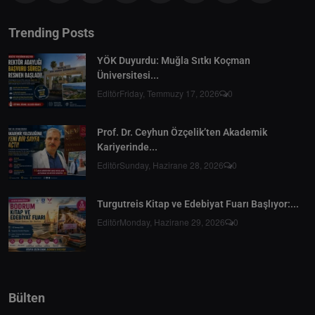
Trending Posts
YÖK Duyurdu: Muğla Sıtkı Koçman
Üniversitesi...
Editör
Friday, Temmuzy 17, 2026
0
Prof. Dr. Ceyhun Özçelik’ten Akademik
Kariyerinde...
Editör
Sunday, Hazirane 28, 2026
0
Turgutreis Kitap ve Edebiyat Fuarı Başlıyor:...
Editör
Monday, Hazirane 29, 2026
0
Bülten