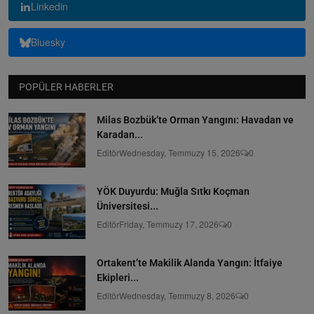
Linkedin
Bluesky
POPÜLER HABERLER
Milas Bozbük’te Orman Yangını: Havadan ve
Karadan...
Editör
Wednesday, Temmuzy 15, 2026
0
YÖK Duyurdu: Muğla Sıtkı Koçman
Üniversitesi...
Editör
Friday, Temmuzy 17, 2026
0
Ortakent’te Makilik Alanda Yangın: İtfaiye
Ekipleri...
Editör
Wednesday, Temmuzy 8, 2026
0